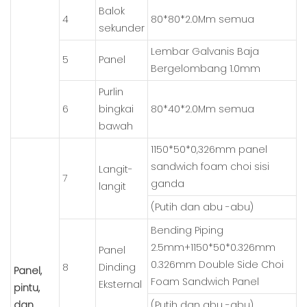
Balok
4
80*80*2.0Mm semua
sekunder
Lembar Galvanis Baja
5
Panel
Bergelombang 1.0mm
Purlin
6
bingkai
80*40*2.0Mm semua
bawah
1150*50*0,326mm panel
sandwich foam choi sisi
Langit-
7
ganda
langit
(Putih dan abu -abu)
Bending Piping
2.5mm+1150*50*0.326mm
Panel
0.326mm Double Side Choi
8
Dinding
Panel,
Foam Sandwich Panel
Eksternal
pintu,
dan
(Putih dan abu -abu)