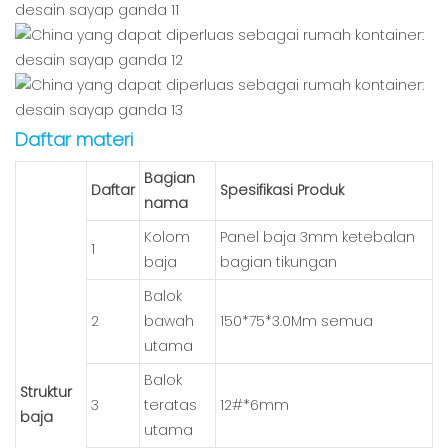
Daftar materi
Bagian
Daftar
Spesifikasi Produk
nama
Kolom
Panel baja 3mm ketebalan
1
baja
bagian tikungan
Balok
2
bawah
150*75*3.0Mm semua
utama
Balok
Struktur
3
teratas
12#*6mm
baja
utama