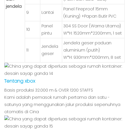
jendela
Panel Fireproof 15mm
9
Lantai
(Kuning) +Papan Butir PVC
Panel
304 SS Door (Warna Utama)
10
pintu
W*H: 1520mm*2200mm, 1 set
Jendela geser paduan
Jendela
11
aluminium (putih)
geser
W*H: 930mm*1200mm, 8 set
Tentang xbox
Basis produksi 32.000 m & OVER 1200 STAFFS
Kami adalah pemasok rumah pertama dan satu -
satunya yang menggunakan jalur produksi sepenuhnya
otomatis di Cina