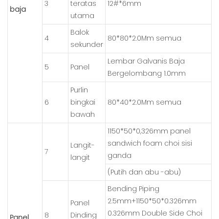
3
teratas
12#*6mm
baja
utama
Balok
4
80*80*2.0Mm semua
sekunder
Lembar Galvanis Baja
5
Panel
Bergelombang 1.0mm
Purlin
6
bingkai
80*40*2.0Mm semua
bawah
1150*50*0,326mm panel
sandwich foam choi sisi
Langit-
7
ganda
langit
(Putih dan abu -abu)
Bending Piping
2.5mm+1150*50*0.326mm
Panel
0.326mm Double Side Choi
8
Dinding
Panel,