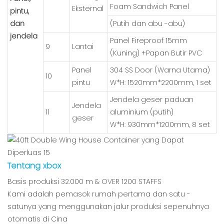
Foam Sandwich Panel
Eksternal
pintu,
dan
(Putih dan abu -abu)
jendela
Panel Fireproof 15mm
9
Lantai
(Kuning) +Papan Butir PVC
Panel
304 SS Door (Warna Utama)
10
pintu
W*H: 1520mm*2200mm, 1 set
Jendela geser paduan
Jendela
11
aluminium (putih)
geser
W*H: 930mm*1200mm, 8 set
Tentang xbox
Basis produksi 32.000 m & OVER 1200 STAFFS
Kami adalah pemasok rumah pertama dan satu -
satunya yang menggunakan jalur produksi sepenuhnya
otomatis di Cina