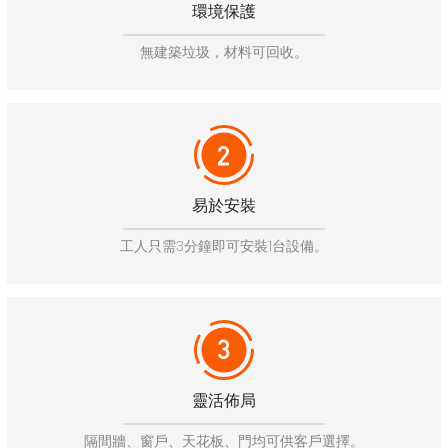
環境保護
無建築垃圾，材料可回收。
易於安裝
工人只需3分鐘即可安裝1台設備。
靈活佈局
隔間牆、窗戶、天花板、門均可供客戶選擇。