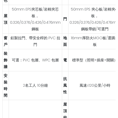
色
50mm EPS夾芯板/岩棉夾芯
50mm EPS 夾心板/岩棉夾
屋
板，
板，
門
頂
0.326/0.376/0.426/0.476mm
0.326/0.376/0.426/0.476
鋼板
鋼板帶鎖/可選門
窗
鋁製拉門、帶安全桿的 PVC 拉
地
16mm厚防火MGO板/選購
戶
門
面
板
裝
飾
可選：PVC 包層、WPC 包層
電
標準型（照明+插座+開關）
牆
安
抗
裝
2名工人 10分鐘
風
風速≤120公里/小時
時
性
間
屋
頂
的