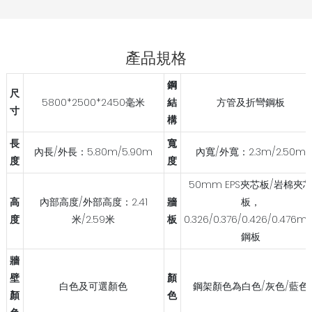
產品規格
鋼
尺
5800*2500*2450毫米
結
方管及折彎鋼板
寸
構
長
寬
內長/外長：5.80m/5.90m
內寬/外寬：2.3m/2.50m
度
度
50mm EPS夾芯板/岩棉夾
高
內部高度/外部高度：2.41
牆
板，
度
米/2.59米
板
0.326/0.376/0.426/0.476
鋼板
牆
壁
顏
白色及可選顏色
鋼架顏色為白色/灰色/藍色
顏
色