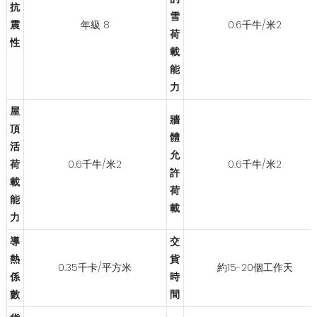
抗
雪
震
年級 8
0.6千牛/米2
荷
性
載
能
力
屋
牆
頂
體
活
允
荷
0.6千牛/米2
0.6千牛/米2
許
載
荷
能
載
力
導
交
熱
貨
0.35千卡/平方米
約15-20個工作天
係
時
數
間