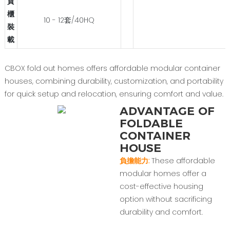
貨
櫃
10 - 12套/40HQ
裝
載
CBOX fold out homes offers affordable modular container
houses, combining durability, customization, and portability
for quick setup and relocation, ensuring comfort and value.
ADVANTAGE OF
FOLDABLE
CONTAINER
HOUSE
負擔能力:
These affordable
modular homes offer a
cost-effective housing
option without sacrificing
durability and comfort.