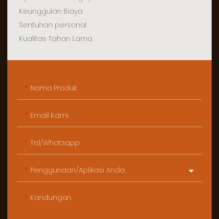
Keunggulan Biaya
Sentuhan personal
Kualitas Tahan Lama
Nama Produk
Email Kami
Tel/whatsapp
Penggunaan/Aplikasi Anda
Kandungan