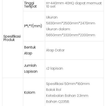
Tinggi
H=440mm 40HQ dapat memuat
Terlipat
10 set
Ukuran
5830mm*2500mm*2470mm
P*L*T(mm)
Ukuran dalam:
5650mm*2320mm*2200mm
Spesifikasi
Produk
Bentuk
Atap Datar
Atap
Jumlah
≤2 lapisan
Lapisan
Spesifikasi 50mm*160mm
Balok Rol
Kolom
Ketebalan Bahan 2.3mm
Bahan Q235B