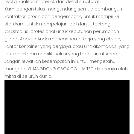
nyata, kualitas material, dan detail struktural.
Kami dengan tulus mengundang semua pembangun,
kontraktor, grosir, dan pengembang untuk mampir ke
stan kami untuk mempelajari lebih lanjut tentang
CBOX’solusi profesional untuk kebutuhan perumahan
global. Apakah Anda mencari kamp kerja yang efisien,
kantor kontainer yang bergaya, atau unit akomodasi yang
fleksibel—kami memiliki solusi yang tepat untuk Anda.
Jangan lewatkan kesempatan ini untuk mengetahui
mengapa GUANGDONG CBOX CO., LIMITED dipercaya oleh
mitra di seluruh dunia.