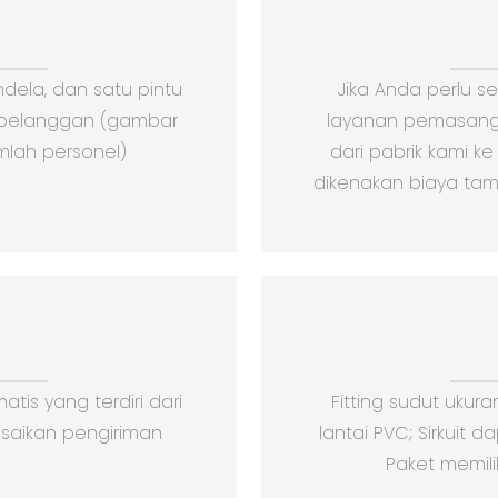
dela, dan satu pintu
Jika Anda perlu 
n pelanggan (gambar
layanan pemasanga
mlah personel)
dari pabrik kami ke
dikenakan biaya tamb
tis yang terdiri dari
Fitting sudut uku
saikan pengiriman
lantai PVC; Sirkuit 
Paket memil