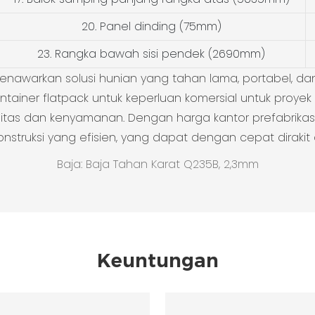
20. Panel dinding (75mm)
23. Rangka bawah sisi pendek (2690mm)
enawarkan solusi hunian yang tahan lama, portabel, dan 
iner flatpack untuk keperluan komersial untuk proyek A
litas dan kenyamanan. Dengan harga kantor prefabrikasi 
konstruksi yang efisien, yang dapat dengan cepat diraki
Baja: Baja Tahan Karat Q235B, 2,3mm
Keuntungan