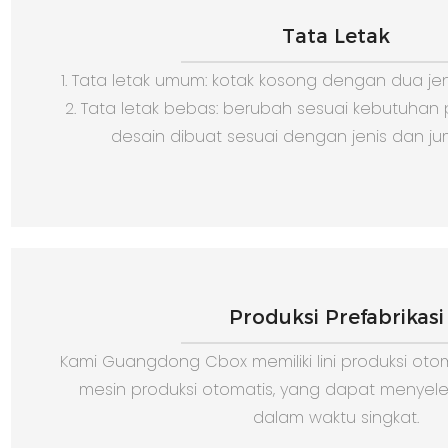
Tata Letak
1. Tata letak umum: kotak kosong dengan dua jen
2. Tata letak bebas: berubah sesuai kebutuha
desain dibuat sesuai dengan jenis dan ju
Produksi Prefabrikasi
Kami Guangdong Cbox memiliki lini produksi otoma
mesin produksi otomatis, yang dapat menyele
dalam waktu singkat.