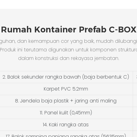
Rumah Kontainer Prefab C-BOX
ngguhan, dan kemampuan cor yang baik, mudah dilubangi
uk ini terutama digunakan untuk komponen struktural 
dalam konstruksi dan rekayasa jembatan.
2. Balok sekunder rangka bawah (baja berbentuk C)
Karpet PVC 5.2mm
8. Jendela baja plastik + jaring anti maling
11. Panel kulit (0,45mm)
14. Kaki rangka atas
17. Balok samping panjang rangka atas (5635mm)