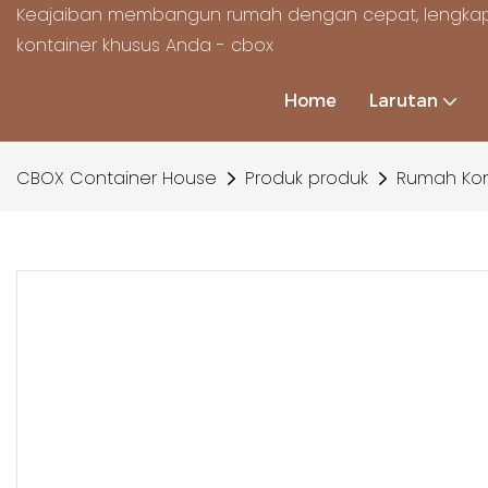
Keajaiban membangun rumah dengan cepat, lengkap
kontainer khusus Anda - cbox
Home
Larutan
CBOX Container House
Produk produk
Rumah Kon