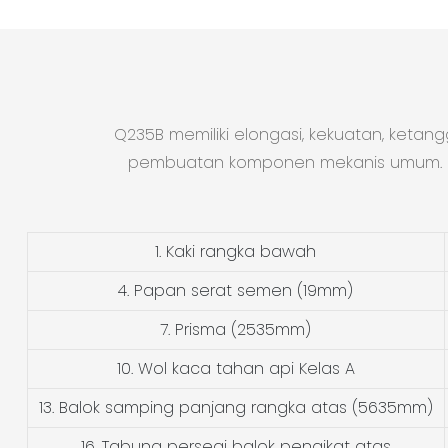
Q235B memiliki elongasi, kekuatan, keta
pembuatan komponen mekanis umum. Prod
1. Kaki rangka bawah
4. Papan serat semen (19mm)
7. Prisma (2535mm)
10. Wol kaca tahan api Kelas A
13. Balok samping panjang rangka atas (5635mm)
16. Tabung persegi balok pengikat atas