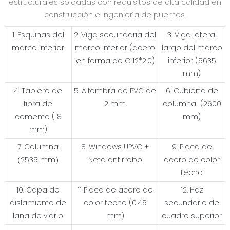
estructurales soldadas con requisitos de alta calidad en
construcción e ingeniería de puentes.
1. Esquinas del
2. Viga secundaria del
3. Viga lateral
marco inferior
marco inferior (acero
largo del marco
en forma de C 12*2.0)
inferior (5635
mm)
4. Tablero de
5. Alfombra de PVC de
6. Cubierta de
fibra de
2 mm
columna (2600
cemento (18
mm)
mm)
7. Columna
8. Windows UPVC +
9. Placa de
（2535 mm）
Neta antirrobo
acero de color
techo
10. Capa de
11 Placa de acero de
12. Haz
aislamiento de
color techo (0.45
secundario de
lana de vidrio
mm)
cuadro superior