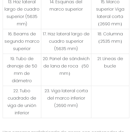
13. Haz lateral
14. Esquinas del
15. Marco
largo de cuadro
marco superior
superior Viga
superior (5635
lateral corta
mm)
（2690 mm）
16. Beams de
17. Haz lateral largo de
18. Columna
segundo marco
cuadro superior
（2535 mm）
superior
(5635 mm)
19. Tubo de
20. Panel de sándwich
21. Líneas de
drenaje de 50
de lana de roca （50
bucle
mm de
mm）
diámetro
22. Tubo
23. Viga lateral corta
cuadrado de
del marco inferior
viga de unión
(2690 mm)
inferior