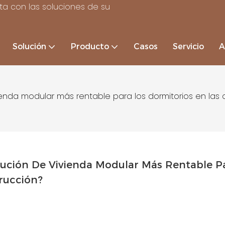
a con las soluciones de su
Solución
Producto
Casos
Servicio
A
ienda modular más rentable para los dormitorios en las
lución De Vivienda Modular Más Rentable Pa
rucción?