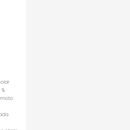
olar
 %.
remoto
eada