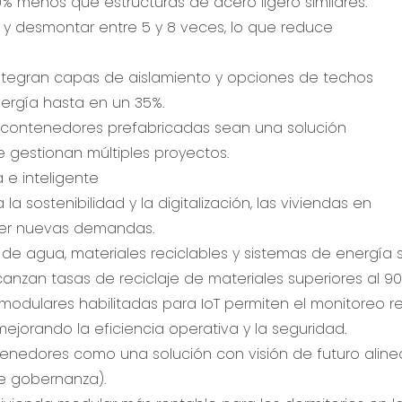
 menos que estructuras de acero ligero similares.
 desmontar entre 5 y 8 veces, lo que reduce
integran capas de aislamiento y opciones de techos
nergía hasta en un 35%.
s contenedores prefabricadas sean una solución
 gestionan múltiples proyectos.
 e inteligente
 sostenibilidad y la digitalización, las viviendas en
cer nuevas demandas.
 de agua, materiales reciclables y sistemas de energía s
nzan tasas de reciclaje de materiales superiores al 90
 modulares habilitadas para IoT permiten el monitoreo 
 mejorando la eficiencia operativa y la seguridad.
tenedores como una solución con visión de futuro alin
de gobernanza).