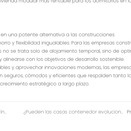
en una potente alternativa a las construcciones
orro y flexibilidad inigualables. Para las empresas constr
no se trata solo de alojamiento temporal, sino de opti
y alinearse con los objetivos de desarrollo sostenible.
ables y aprovechar innovaciones modernas, las empres
ón seguros, cómodos y eficientes que respalden tanto l
recimiento estratégico a largo plazo.
¿Pueden las viviendas prefabricadas redefinir el ciclo de vida de los activos de los campamentos de proyectos en el extranjero?
¿Pueden las casas contenedor evolucionar de campamentos de construcción a soluciones urbanas inteligentes?
P