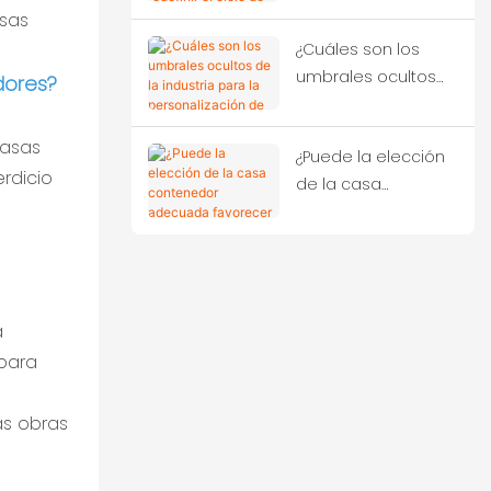
asas
redefinir el ciclo de
¿Cuáles son los
vida de los activos
umbrales ocultos
de los
dores?
de la industria para
campamentos de
la personalización
proyectos en el
casas
¿Puede la elección
de casas
extranjero?
erdicio
de la casa
contenedor?
contenedor
adecuada
favorecer la
construcción
ecológica?
a
 para