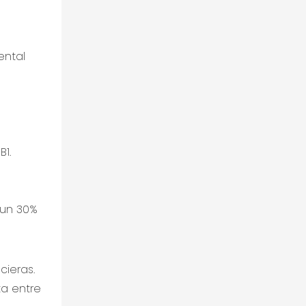
ental
1.
 un 30%
cieras.
a entre