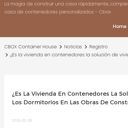
La magia de construir una casa rápidamente, complet
casa de contenedores personalizados - Cbox
Home
CBOX Container House
Noticias
Registro
¿Es la vivienda en contenedores la solución de viv
¿Es La Vivienda En Contenedores La So
Los Dormitorios En Las Obras De Const
2026-02-28