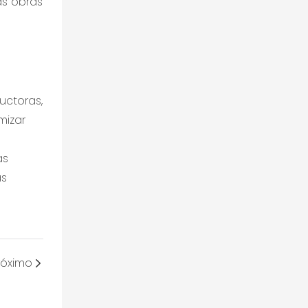
uctoras,
mizar
as
as
róximo