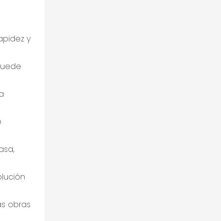
apidez y
puede
a
e
asa,
lución