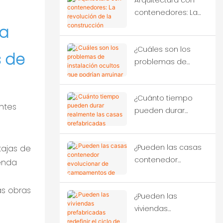
Arquitectura con
emergencias tras
contenedores: La
terremotos
revolución de la
severos?
da
construcción
¿Cuáles son los
sostenible que está
s de
problemas de
transformando la
instalación ocultos
construcción
que podrían
moderna.
¿Cuánto tiempo
arruinar su inversión
antes
pueden durar
en sistemas
realmente las
modulares?
casas
¿Pueden las casas
tajas de
prefabricadas
contenedor
hechas con
ienda
evolucionar de
contenedores en
campamentos de
climas adversos?
¿Pueden las
construcción a
viviendas
soluciones urbanas
prefabricadas
inteligentes?