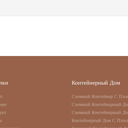
лки
Контейнерный Дом
e
Съемный Контейнер С Пло
ние
Съемный Контейнерный Д
укт
Съемный Контейнерный Д
ы
Контейнерный Дом С Плоск