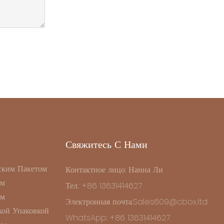
Свяжитесь С Нами
ским Пакетом
Контактное лицо: Нанна Ли
ом
Тел.: +86 13631414627
ом
Электронная почта:Sales609@cbox.ltd
ой Упаковкой
WhatsApp: +86 13631414627