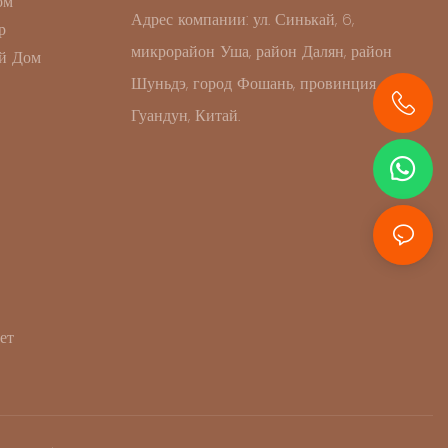
ом
Адрес компании: ул. Синькай, 6,
р
микрорайон Уша, район Далян, район
й Дом
Шуньдэ, город Фошань, провинция
Гуандун, Китай.
+86 13631414627
ет