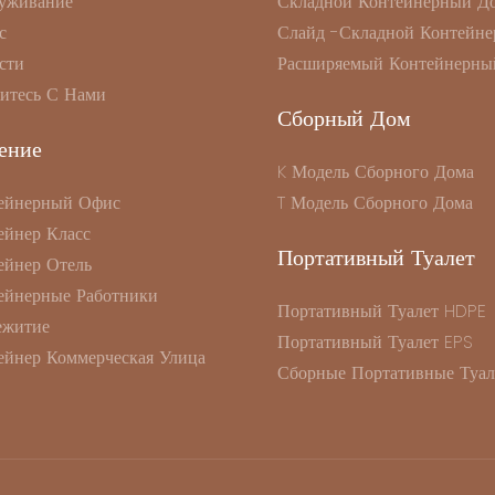
уживание
Складной Контейнерный Д
с
Слайд -складной Контейне
сти
Расширяемый Контейнерны
итесь С Нами
Сборный Дом
ение
K Модель Сборного Дома
ейнерный Офис
T Модель Сборного Дома
ейнер Класс
Портативный Туалет
ейнер Отель
ейнерные Работники
Портативный Туалет HDPE
житие
Портативный Туалет EPS
ейнер Коммерческая Улица
Сборные Портативные Туал