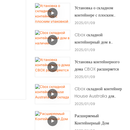
Установка о складном
контейнере с плоским
упаковкой
2025
01
09
Cbox складной
контейнерный дом в
наличии
2025
01
09
Установка контейнерного
дома CBOX расширяется
2025
01
09
Cbox складной контейнер
House Australia для
склада
2025
01
09
Расширяемый
Контейнерный Дом