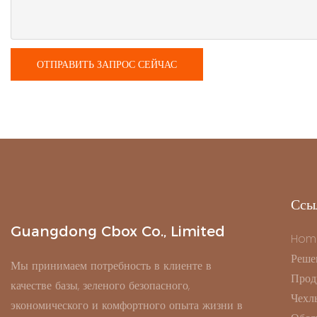
ОТПРАВИТЬ ЗАПРОС СЕЙЧАС
Ссы
Guangdong Cbox Co., Limited
Hom
Реше
Мы принимаем потребность в клиенте в
Прод
качестве базы, зеленого безопасного,
Чехл
экономического и комфортного опыта жизни в