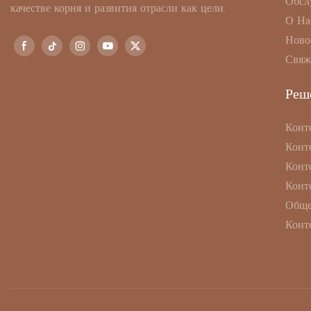
Обсл
качестве корня и развития отрасли как цели.
О На
Ново
Свяж
Реш
Конт
Конт
Конт
Конт
Обще
Конт