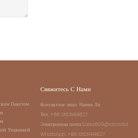
Свяжитесь С Нами
ским Пакетом
Контактное лицо: Нанна Ли
ом
Тел.: +86 13631414627
ом
Электронная почта:Sales609@cbox.ltd
ой Упаковкой
WhatsApp: +86 13631414627