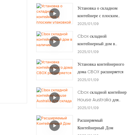
Установка о складном
контейнере с плоским
упаковкой
2025
01
09
Cbox складной
контейнерный дом в
наличии
2025
01
09
Установка контейнерного
дома CBOX расширяется
2025
01
09
Cbox складной контейнер
House Australia для
склада
2025
01
09
Расширяемый
Контейнерный Дом