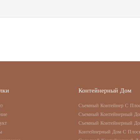
лки
Контейнерный Дом
e
Съемный Контейнер С Пло
ние
Съемный Контейнерный Д
укт
Съемный Контейнерный Д
ы
Контейнерный Дом С Плоск