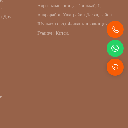
ом
Адрес компании: ул. Синькай, 6,
р
микрорайон Уша, район Далян, район
й Дом
Шуньдэ, город Фошань, провинция
Гуандун, Китай.
+86 13631414627
ет