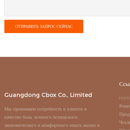
ОТПРАВИТЬ ЗАПРОС СЕЙЧАС
Ссы
Guangdong Cbox Co., Limited
Hom
Реше
Мы принимаем потребность в клиенте в
Прод
качестве базы, зеленого безопасного,
Чехл
экономического и комфортного опыта жизни в