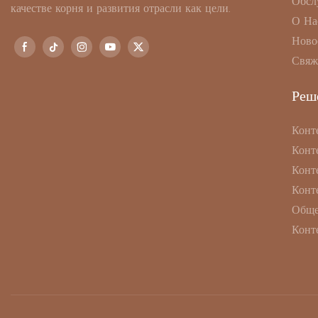
Обсл
качестве корня и развития отрасли как цели.
О На
Ново
Свяж
Реш
Конт
Конт
Конт
Конт
Обще
Конт