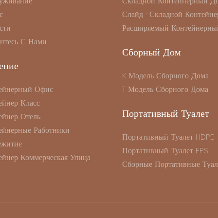
уживание
Складной Контейнерный Д
с
Слайд -складной Контейне
сти
Расширяемый Контейнерны
итесь С Нами
Сборный Дом
ение
K Модель Сборного Дома
ейнерный Офис
T Модель Сборного Дома
ейнер Класс
Портативный Туалет
ейнер Отель
ейнерные Работники
Портативный Туалет HDPE
житие
Портативный Туалет EPS
ейнер Коммерческая Улица
Сборные Портативные Туал