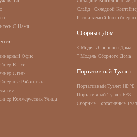
уживание
Складной Контейнерный Д
с
Слайд -складной Контейне
сти
Расширяемый Контейнерны
итесь С Нами
Сборный Дом
ение
K Модель Сборного Дома
ейнерный Офис
T Модель Сборного Дома
ейнер Класс
Портативный Туалет
ейнер Отель
ейнерные Работники
Портативный Туалет HDPE
житие
Портативный Туалет EPS
ейнер Коммерческая Улица
Сборные Портативные Туал