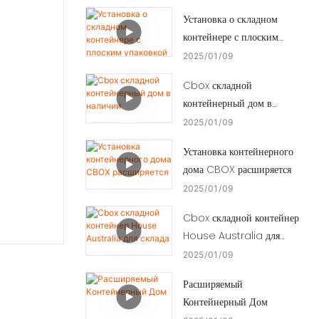
Установка о складном
контейнере с плоским
упаковкой
2025
01
09
Cbox складной
контейнерный дом в
наличии
2025
01
09
Установка контейнерного
дома CBOX расширяется
2025
01
09
Cbox складной контейнер
House Australia для
склада
2025
01
09
Расширяемый
Контейнерный Дом