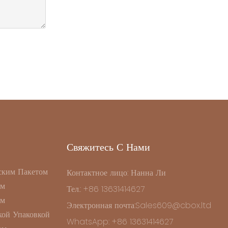
Свяжитесь С Нами
ским Пакетом
Контактное лицо: Нанна Ли
ом
Тел.: +86 13631414627
ом
Электронная почта:Sales609@cbox.ltd
ой Упаковкой
WhatsApp: +86 13631414627