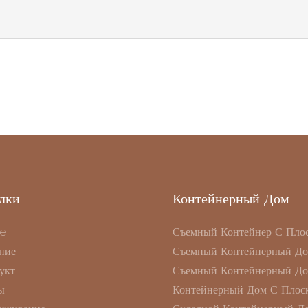
лки
Контейнерный Дом
e
Съемный Контейнер С Пло
ние
Съемный Контейнерный Д
укт
Съемный Контейнерный Д
ы
Контейнерный Дом С Плоск