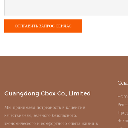
ОТПРАВИТЬ ЗАПРОС СЕЙЧАС
Ссы
Guangdong Cbox Co., Limited
Hom
Реше
Мы принимаем потребность в клиенте в
Прод
качестве базы, зеленого безопасного,
Чехл
экономического и комфортного опыта жизни в