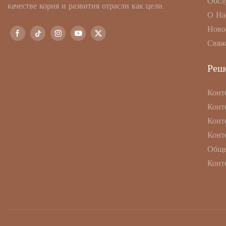
Обсл
качестве корня и развития отрасли как цели.
О На
Ново
Свяж
Реш
Конт
Конт
Конт
Конт
Обще
Конт