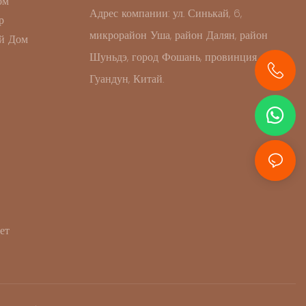
ом
Адрес компании: ул. Синькай, 6,
р
микрорайон Уша, район Далян, район
й Дом
Шуньдэ, город Фошань, провинция
Гуандун, Китай.
+86 13631414627
ет