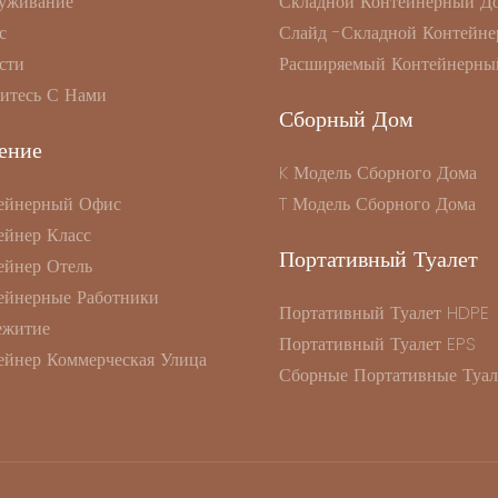
уживание
Складной Контейнерный Д
с
Слайд -складной Контейне
сти
Расширяемый Контейнерны
итесь С Нами
Сборный Дом
ение
K Модель Сборного Дома
ейнерный Офис
T Модель Сборного Дома
ейнер Класс
Портативный Туалет
ейнер Отель
ейнерные Работники
Портативный Туалет HDPE
житие
Портативный Туалет EPS
ейнер Коммерческая Улица
Сборные Портативные Туал