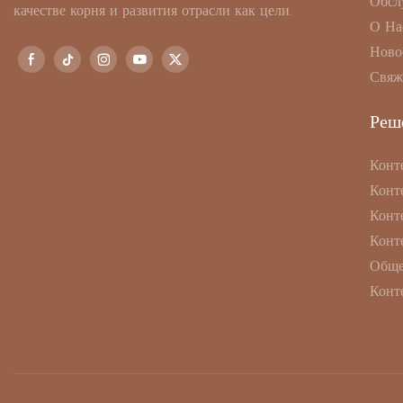
Обсл
качестве корня и развития отрасли как цели.
О На
Ново
Свяж
Реш
Конт
Конт
Конт
Конт
Обще
Конт