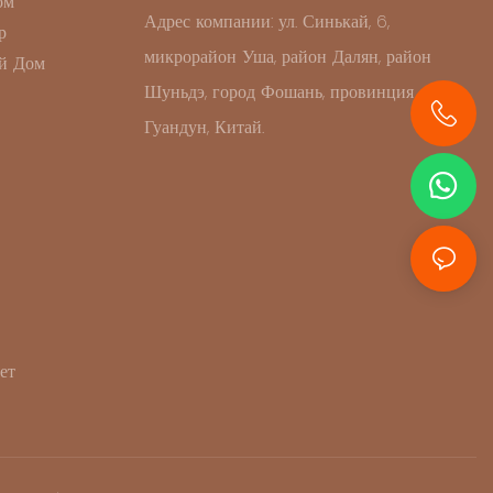
ом
Адрес компании: ул. Синькай, 6,
р
микрорайон Уша, район Далян, район
й Дом
Шуньдэ, город Фошань, провинция
Гуандун, Китай.
+86 13631414627
ет