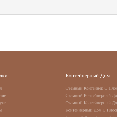
лки
Контейнерный Дом
e
Съемный Контейнер С Пло
ние
Съемный Контейнерный Д
укт
Съемный Контейнерный Д
ы
Контейнерный Дом С Плоск