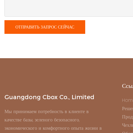
ОТПРАВИТЬ ЗАПРОС СЕЙЧАС
Ссы
Guangdong Cbox Co., Limited
Hom
Реше
Мы принимаем потребность в клиенте в
Прод
качестве базы, зеленого безопасного,
Чехл
экономического и комфортного опыта жизни в