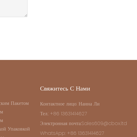
Свяжитесь С Нами
ским Пакетом
Контактное лицо: Нанна Ли
ом
Тел.: +86 13631414627
ом
Электронная почта:Sales609@cbox.ltd
ой Упаковкой
WhatsApp: +86 13631414627