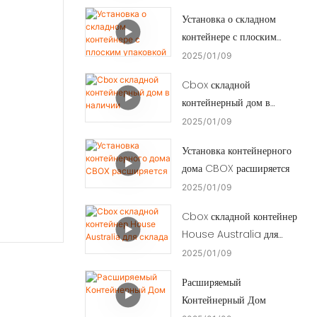
Установка о складном
контейнере с плоским
упаковкой
2025
01
09
Cbox складной
контейнерный дом в
наличии
2025
01
09
Установка контейнерного
дома CBOX расширяется
2025
01
09
Cbox складной контейнер
House Australia для
склада
2025
01
09
Расширяемый
Контейнерный Дом