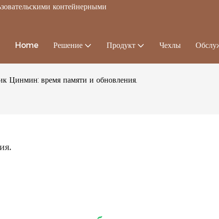
льзовательскими контейнерными
Home
Решение
Продукт
Чехлы
Обслу
ик Цинмин: время памяти и обновления.
ия.