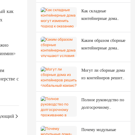
в проектах временного строительства?
ый как
Как складные
контейнерные дома
ых
могут изменить подход
к оказанию помощи
Каким образом сборные
при стихийных
ежно
контейнерные дома
бедствиях?
Цинмин»
улучшают условия
жизни рабочих?
им
Могут ли сборные дома
из контейнеров решить
нерстве с
глобальный кризис?
Полное руководство по
долгосрочному
проживанию в
ующий
современных домах из
Почему модульные
контейнеров.