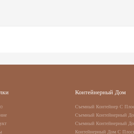
лки
Контейнерный Дом
e
Съемный Контейнер С Пло
ние
Съемный Контейнерный Д
укт
Съемный Контейнерный Д
ы
Контейнерный Дом С Плоск