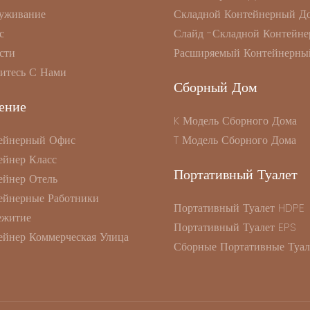
уживание
Складной Контейнерный Д
с
Слайд -складной Контейне
сти
Расширяемый Контейнерны
итесь С Нами
Сборный Дом
ение
K Модель Сборного Дома
ейнерный Офис
T Модель Сборного Дома
ейнер Класс
Портативный Туалет
ейнер Отель
ейнерные Работники
Портативный Туалет HDPE
житие
Портативный Туалет EPS
ейнер Коммерческая Улица
Сборные Портативные Туал