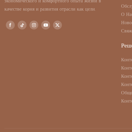
экономического и комфортного опыта жизни в
Обсл
качестве корня и развития отрасли как цели.
О На
Ново
Свяж
Реш
Конт
Конт
Конт
Конт
Обще
Конт