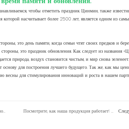
время памяти и обновления.
анавливаемся, чтобы отметить праздник Цинмин, также известн
я которой насчитывает более 2500 лет, является одним из сам
ороны, это день памяти, когда семьи чтят своих предков и бер
 стороны, это праздник обновления. Как следует из названия «
дается природа, воздух становится чистым, и мир снова зеленеет.
 основу для построения лучшего будущего. Так же, как мы цен
ию весны для стимулирования инноваций и роста в нашем парт
CBOX отмечает День посадки деревьев, поддерживая инициативу по озеленению деревни Хуанлун.
Посмотрите, как наша продукция работает! Присоединяйтесь к CBOX на 139-й Кантонской ярмарке!
След