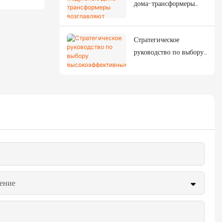
дома-трансформеры
возглавляют
следующую
Стратегическое
строительную
руководство по выбору
революцию?
высокоэффективных
мобильных
контейнерных домов
ение