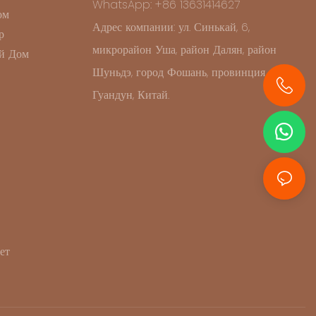
WhatsApp: +86 13631414627
ом
Адрес компании: ул. Синькай, 6,
р
микрорайон Уша, район Далян, район
й Дом
Шуньдэ, город Фошань, провинция
Гуандун, Китай.
+86 13631414627
ет