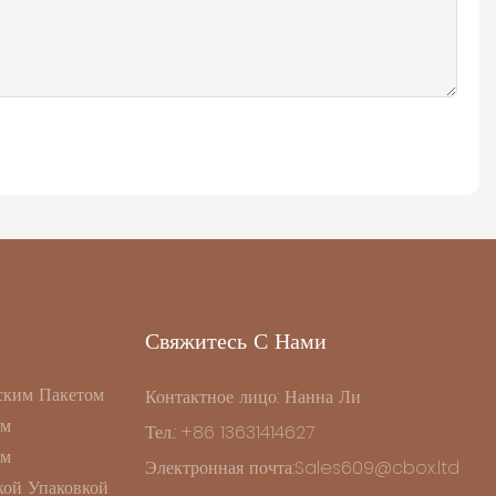
Свяжитесь С Нами
ским Пакетом
Контактное лицо: Нанна Ли
ом
Тел.: +86 13631414627
ом
Электронная почта:Sales609@cbox.ltd
ой Упаковкой