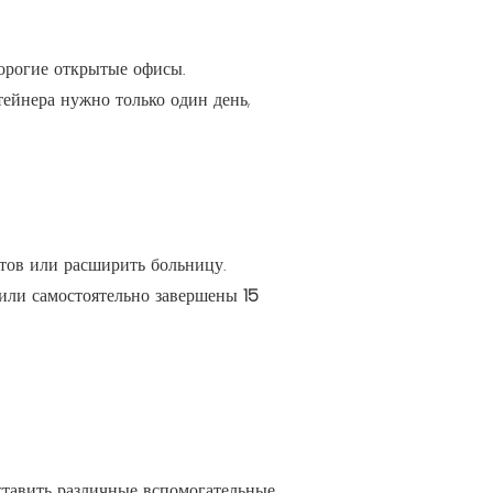
орогие открытые офисы.
тейнера нужно только один день,
нтов или расширить больницу.
и или самостоятельно завершены
15
ставить различные вспомогательные