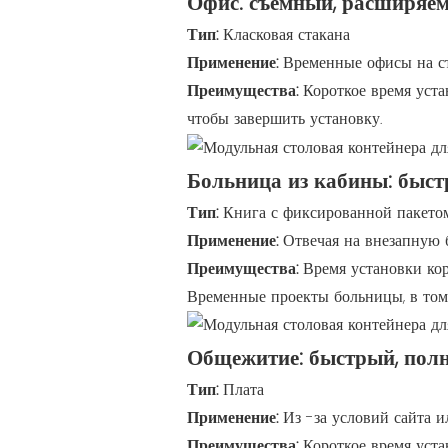
Офис: съемный, расширяем
Тип:
Класковая стакана
Применение:
Временные офисы на ст
Преимущества:
Короткое время уст
чтобы завершить установку.
Больница из кабины: быстр
Тип:
Книга с фиксированной пакето
Применение:
Отвечая на внезапную 
Преимущества:
Время установки ко
Временные проекты больницы, в то
Общежитие: быстрый, пол
Тип:
Плата
Применение:
Из -за условий сайта и
Преимущества:
Короткое время уст