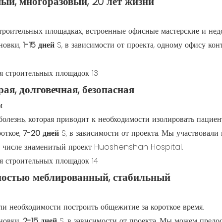
ый, многоразовый, 20 лет жизни
роительных площадках, встроенные офисные мастерские и нед
ановки,
1-15 дней
S, в зависимости от проекта, одному офису кон
ая, долговечная, безопасная
м
болезнь, которая приводит к необходимости изолировать пацие
роткое,
7-20 дней
S, в зависимости от проекта. Мы участвовал
м числе знаменитый проект Huoshenshan Hospital.
ностью меблированный, стабильный
ли необходимости построить общежитие за короткое время.
ановки,
2-15 дней
S, в зависимости от проекта. Мы можем предо