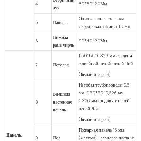
4
80*80*2.0Мм
луч
Оцинкованная стальная
5
Панель
гофрированная лист 1,0 мм
Нижняя
6
80*40*2.0Мм
рама чирль
1150*50*0,326 мм сэндвич
с двойной пеной пеной Чой
7
Потолок
(Белый и серый)
Изгибая трубопроводы 2,5
мм+1150*50*0,326 мм
Внешняя
0,326 мм сэндвич с пеной
8
настенная
пеной Чок
панель
(Белый и серый)
Пожарная панель 15 мм
Панель,
9
Пол
(желтый) +зерновая плата из