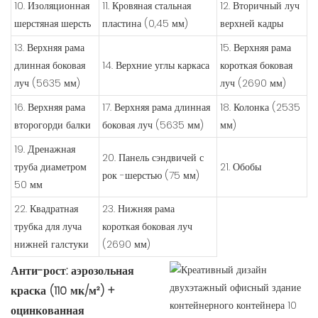
10. Изоляционная
11. Кровяная стальная
12. Вторичный луч
шерстяная шерсть
пластина (0,45 мм)
верхней кадры
13. Верхняя рама
15. Верхняя рама
длинная боковая
14. Верхние углы каркаса
короткая боковая
луч (5635 мм)
луч (2690 мм)
16. Верхняя рама
17. Верхняя рама длинная
18. Колонка (2535
второгорди балки
боковая луч (5635 мм)
мм)
19. Дренажная
20. Панель сэндвичей с
труба диаметром
21. Обобы
рок -шерстью (75 мм)
50 мм
22. Квадратная
23. Нижняя рама
трубка для луча
короткая боковая луч
нижней галстуки
(2690 мм)
Анти-рост: аэрозольная
краска (110 мк/м²) +
оцинкованная