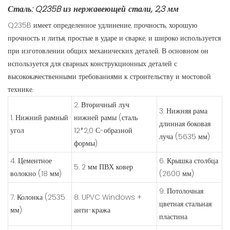
Сталь: Q235B из нержавеющей стали, 2,3 мм
Q235B имеет определенное удлинение, прочность, хорошую
прочность и литья, простые в ударе и сварке, и широко используется
при изготовлении общих механических деталей. В основном он
используется для сварных конструкционных деталей с
высококачественными требованиями к строительству и мостовой
технике.
2. Вторичный луч
3. Нижняя рама
1. Нижний рамный
нижней рамы (сталь
длинная боковая
угол
12*2,0 С-образной
луча (5635 мм)
формы)
4. Цементное
6. Крышка столбца
5. 2 мм ПВХ ковер
волокно (18 мм)
(2600 мм)
9. Потолочная
7. Колонка (2535
8. UPVC Windows +
цветная стальная
мм)
анти-кража
пластина