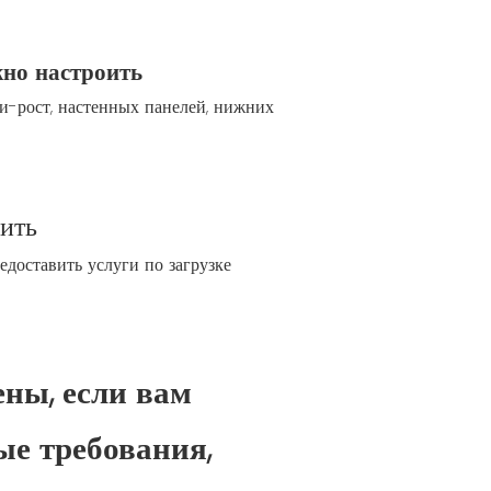
жно настроить
ти-рост, настенных панелей, нижних
зить
доставить услуги по загрузке
ны, если вам
е требования,