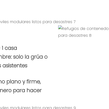
 1 casa
bre: solo la grúa o
s asistentes
no plano y firme,
inero para hacer