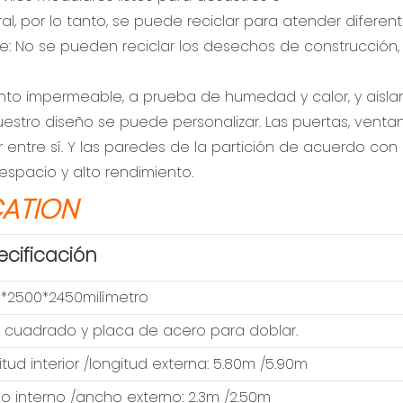
al, por lo tanto, se puede reciclar para atender diferen
e: No se pueden reciclar los desechos de construcción,
nto impermeable, a prueba de humedad y calor, y aisla
 nuestro diseño se puede personalizar. Las puertas, vent
entre sí. Y las paredes de la partición de acuerdo con lo
l espacio y alto rendimiento.
CATION
ecificación
*2500*2450milímetro
 cuadrado y placa de acero para doblar.
tud interior /longitud externa: 5.80m /5.90m
o interno /ancho externo: 2.3m /2.50m