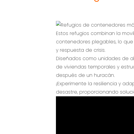
Estos refugios combinan la mov
contenedores plegables, lo que 
y respuesta de crisis.
Diseñados como unidades de aloj
de viviendas temporales y estru
después de un huracán.
¡Experimente la resiliencia y ad
desastre, proporcionando soluci