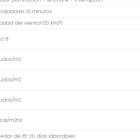
abajadores 10 minutos
cidad del viento≤120 km/h
o 8
nudos/m2
nudos/m2
nudos/m2
kcal/m2hc
dedor de 15-20 días laborables