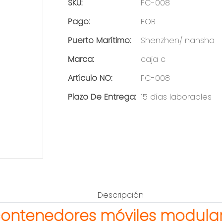
SKU:
FC-008
Pago:
FOB
Puerto Marítimo:
Shenzhen/ nansha
Marca:
caja c
Artículo NO:
FC-008
Plazo De Entrega:
15 días laborables
Descripción
contenedores móviles modulare