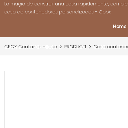
La magia de construir una casa rápidamente, complet
casa de contenedores personalizados - Cbox
Home
CBOX Container House
PRODUCT1
Casa contened