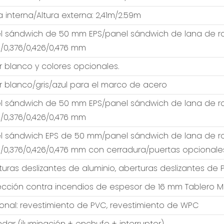
a interna/Altura externa: 2,41m/2.59m
l sándwich de 50 mm EPS/panel sándwich de lana de ro
6/0,376/0,426/0,476 mm
r blanco y colores opcionales.
r blanco/gris/azul para el marco de acero
l sándwich de 50 mm EPS/panel sándwich de lana de ro
6/0,376/0,426/0,476 mm
l sándwich EPS de 50 mm/panel sándwich de lana de r
6/0,376/0,426/0,476 mm con cerradura/puertas opcionale
turas deslizantes de aluminio, aberturas deslizantes de
ección contra incendios de espesor de 16 mm Tablero M
onal: revestimiento de PVC, revestimiento de WPC
ndar (iluminación + enchufe + interruptor)