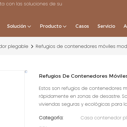
a con las soluciones de su
Solución
Producto
Casos
Servicio
A
or plegable
Refugios de contenedores móviles modul
Refugios De Contenedores Móviles
Estos son refugios de contenedores 
rápidamente en zonas de desastre. S
viviendas seguras y ecológicas para l
Categoría:
Casa contenedor p