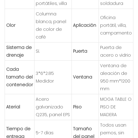
portátiles, villa
soldadura
Columna
Oficina
blanca, panel
Olor
Aplicación
portátil, villa,
de color de
campamento
café
Sistema de
Puerta de
Sí.
Puerta
drenaje
acero o vidrio
Ventana de
Cada
3*6*2.85
aleación de
tamaño del
Ventana
Medidor
950 mm*1200
contenedor
mm
Acero
MOGA TABLE O
Aterial
galvanizado
Piso
PISO DE
Q235, panel EPS
MADERA
Todos usan
Tiempo de
Tamaño
5-7 días
pernos, sin
entrega
del panel