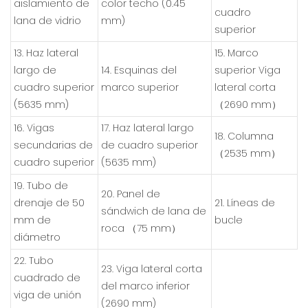
aislamiento de
color techo (0.45
cuadro
lana de vidrio
mm)
superior
13. Haz lateral
15. Marco
largo de
14. Esquinas del
superior Viga
cuadro superior
marco superior
lateral corta
(5635 mm)
（2690 mm）
16. Vigas
17. Haz lateral largo
18. Columna
secundarias de
de cuadro superior
（2535 mm）
cuadro superior
(5635 mm)
19. Tubo de
20. Panel de
drenaje de 50
21. Líneas de
sándwich de lana de
mm de
bucle
roca （75 mm）
diámetro
22. Tubo
23. Viga lateral corta
cuadrado de
del marco inferior
viga de unión
(2690 mm)