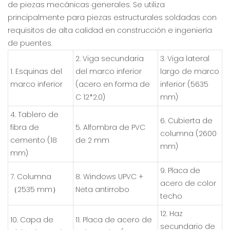
de piezas mecánicas generales. Se utiliza
principalmente para piezas estructurales soldadas con
requisitos de alta calidad en construcción e ingeniería
de puentes.
2. Viga secundaria
3. Viga lateral
1. Esquinas del
del marco inferior
largo de marco
marco inferior
(acero en forma de
inferior (5635
C 12*2.0)
mm)
4. Tablero de
6. Cubierta de
fibra de
5. Alfombra de PVC
columna (2600
cemento (18
de 2 mm
mm)
mm)
9. Placa de
7. Columna
8. Windows UPVC +
acero de color
（2535 mm）
Neta antirrobo
techo
12. Haz
10. Capa de
11. Placa de acero de
secundario de