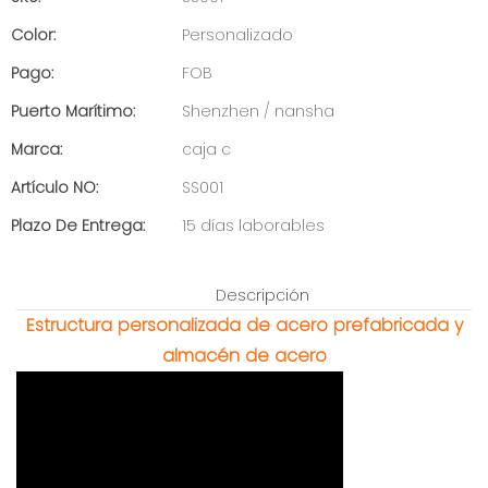
Color:
Personalizado
Pago:
FOB
Puerto Marítimo:
Shenzhen / nansha
Marca:
caja c
Artículo NO:
SS001
Plazo De Entrega:
15 días laborables
Descripción
Estructura personalizada de acero prefabricada y
almacén de acero