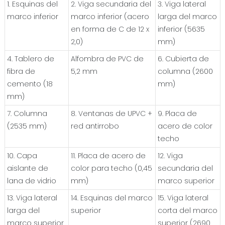
1. Esquinas del
2. Viga secundaria del
3. Viga lateral
marco inferior
marco inferior (acero
larga del marco
en forma de C de 12 x
inferior (5635
2,0)
mm)
4. Tablero de
Alfombra de PVC de
6. Cubierta de
fibra de
5,2 mm
columna (2600
cemento (18
mm)
mm)
7. Columna
8. Ventanas de UPVC +
9. Placa de
(2535 mm)
red antirrobo
acero de color
techo
10. Capa
11. Placa de acero de
12. Viga
aislante de
color para techo (0,45
secundaria del
lana de vidrio
mm)
marco superior
13. Viga lateral
14. Esquinas del marco
15. Viga lateral
larga del
superior
corta del marco
marco superior
superior (2690