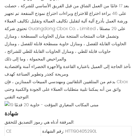
بعد 17 عامًا من العمل الشاق من قبل الفريق الأساسي للشركة ، حصلت
على 46 براءة اختراع للاختراع وبراءات اختراع نموذج المنفعة. تم تجهيز
ورشة العمل بأذرع آلية آلية لتقليل تكاليف العمالة وتقليل تكاليف العملاء.
تحتوي شركة Guangdong Cbox Co. ، Limited على 29 مصنعًا ،
وتشمل فئات المنتجات المنتجة منازل الحاويات المسطحة ، ومنازل
الحاويات القابلة للفصل ، ومنازل حاوية مسطحة قابلة للفصل ، ومنازل
حاويات قابلة للطي ، ومنازل الحاويات القابلة للطي للشرائح ،
والمراحيض المحمولة ، وما إلى ذلك.
نأخذ الحاجة إلى العميل باعتباره القاعدة والأجهزة الخضراء آمنة واقتصادية
ومريحة كجذر وتطوير الصناعة كهدف.
بدعم من المتلقيين التلقائيين ومهندسي المبيعات الممتازين ، فإن Cbox
واثق من أنه يمكننا تلبية متطلبات العملاء على الجودة والكمية وحتى
التوجيه التقني.
شهادة
المرفقة أدناه هي رموز التصديق للتحقق:
رقم الشهادة: HTT190405290L
CE