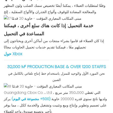
وفقًا لمتطلبات العملاء ، يمكننا أيضًا تخصيص سمك الصلب ولون المظهر
والمعالجة المضادة للوقوف وألواح الجدران والألواح السفلية ، إلخ.
خدمة التحميل: إذا كانت هناك سلع أخرى ، فيمكننا
المساعدة في التحميل
إذا كان العملاء قد قاموا بشراء منتجات من أماكن أخرى ويحتاجون إلى
تحميلهم معًا ، فيمكننا تقديم خدمات تحميل الحاويات مجانًا
حول Xbox
32,000 M² PRODUCTION BASE & OVER 1200 STAFFS
نحن المورد الأول والوحيد للمنزل باستخدام خط إنتاج تلقائي بالكامل في
الصين
Guangdong Cbox Co. ، Ltd ، التي تغطي 350،000 متر مربع
ولديها ناتج سنوي قدره 200000 حاوية
(500+ مجموعة في اليوم)
يركز
على تصميم وتطوير وإنتاج وبيع وتثبيت وتشغيل والخدمة ككل ، مما يوفر
تأجير وتصنيع صندوق واحد للعملاء.