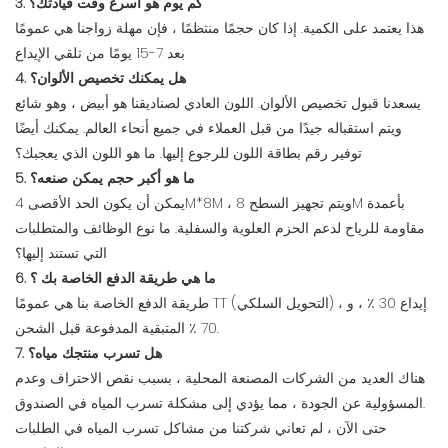
3. كم يوم هو أسرع وقت قيادتك؟
هذا يعتمد على الكمية. إذا كان حجمًا منتظمًا ، فإن مهلة زواجنا هي عمومًا
بعد 7-15 يومًا من تلقي الإيداع
4. هل يمكنك تخصيص الألوان؟
يسعدنا قبول تخصيص الألوان. اللون العادي لصناديقنا هو أبيض ، وهو شائع
ويتم استقباله جيدًا من قبل العملاء في جميع أنحاء العالم. يمكنك أيضًا
توفير رقم بطاقة اللون للرجوع إليها. ما هو اللون الذي يعجبك؟
5. ما هو أكبر حجم يمكن صنعه؟
يمكن أن يكون الحد الأقصى 4M*8M ، ويتم تجهيز السطح 8M بأعمدة
مقاومة للرياح لدعم الحزم العلوية والسفلية. ما نوع الوظائف والمتطلبات
التي تستند إليها؟
6. ما هي طريقة الدفع الخاصة بك ؟
طريقة الدفع الخاصة بنا هي عمومًا TT (التحويل السلكي) ، إيداع 30 ٪ ، و
70 ٪ المتبقية المدفوعة قبل الشحن.
7. هل تسرب منتجك مياه؟
هناك العديد من الشركات المصنعة المحلية ، بسبب نقص الاحتراف وعدم
المسؤولية عن الجودة ، مما يؤدي إلى مشكلة تسرب المياه في الصندوق.
حتى الآن ، لم تعاني شركتنا من مشاكل تسرب المياه في الطلبات