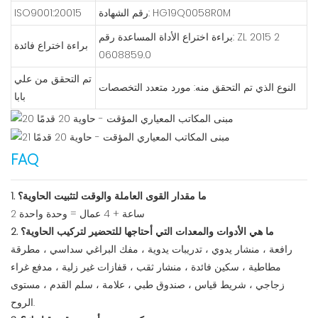
رقم الشهادة: HG19Q0058R0M
ISO9001:20015
براءة اختراع الأداة المساعدة رقم: ZL 2015 2
براءة اختراع فائدة
0608859.0
تم التحقق من علي
النوع الذي تم التحقق منه: مورد متعدد التخصصات
بابا
FAQ
1. ما مقدار القوى العاملة والوقت لتثبيت الحاوية؟
2 ساعة + 4 عمال = وحدة واحدة
2. ما هي الأدوات والمعدات التي أحتاجها للتحضير لتركيب الحاوية؟
رافعة ، منشار يدوي ، تدريبات يدوية ، مفك البراغي سداسي ، مطرقة
مطاطية ، سكين فائدة ، منشار ثقب ، قفازات غير زلية ، مدفع غراء
زجاجي ، شريط قياس ، صندوق طبي ، علامة ، سلم القدم ، مستوى
الروح.