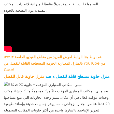
المحمولة للبيع ، فإنه يوفر بديلاً مناسبًا للميزانية لإعدادات المكاتب
التقليدية دون التضحية بالجودة.
☞☞☞ قم بربط هذا الرابط لعرض المزيد من مقاطع الفيديو الخاصة
بالمنازل المعيارية الحزمة المسطحة القابلة للفصل من YouTube من
Cbox!
منزل حاوية مسطح قابلة للفصل
ه ضد
منزل حاوية قابل للفصل
يعد مبنى المكاتب المعياري المؤقت حلاً مرنًا ومحمولًا مثاليًا لإنشاء مكتب
وحدات مؤقت فعال في أي مكان. تتميز وحدة الحاويات التي تبلغ مساحتها
20 قدمًا عناصر الجدار الزجاجي ، مما يوفر جماليات حديثة وإضاءة طبيعية
لتعزيز الإنتاجية. باعتبارها واحدة من أكثر حاويات المكاتب المحمولة