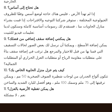
الخارجية.
8. هل تحتاج إلى أساس؟
إذا لم تهدأ الأرض ، فليس هناك حاجة لوضع أسس. وفقًا للظروف
الجيولوجية المختلفة ، ستوفر شركتنا التوجيه والاقتراحات. إذا قمت بشراء
منازل الحاويات منا ، فسنقدم لك رسومات أساسية كاملة وسنكون لدينا
تعليمات فيديو للتثبيت.
9. هل يمكنني إضافة سقف إضافي من فضلك؟
يمكن إضافة الأسطح ، ويمكننا أن نرسل لك بعض الصور لحالات التسقيف
التي قمنا بها من قبل للاختيار والمرجع. هل ترغب في إضافة سقف بناءً
على متطلبات مقاومة الرياح أو متطلبات العزل الحراري أو المتطلبات
الجمالية؟
10. كيف يتم عزل منزل الحاوية الخاص بك؟
تتكون ألواح الجدران من لوحات شطيرة الصوف الصخرية 50 مم ، ويمكن
ترقيتها إلى 75 ملم وسمك 100 ملم ، وهو أفضل للبارد الشديد والساخن
11. هل يمكن تغطية الأرضية بالعزل؟
نعم ، لا مشكلة.