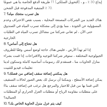
طريقة الدفع الخاصة بنا هي عمومًا TT (التحويل السلكي) ، إيداع 30 ٪ ، و
70 ٪ المتبقية المدفوعة قبل الشحن.
7. هل تسرب منتجك مياه؟
هناك العديد من الشركات المصنعة المحلية ، بسبب نقص الاحتراف وعدم
المسؤولية عن الجودة ، مما يؤدي إلى مشكلة تسرب المياه في الصندوق.
حتى الآن ، لم تعاني شركتنا من مشاكل تسرب المياه في الطلبات
الخارجية.
8. هل تحتاج إلى أساس؟
إذا لم تهدأ الأرض ، فليس هناك حاجة لوضع أسس. وفقًا للظروف
الجيولوجية المختلفة ، ستوفر شركتنا التوجيه والاقتراحات. إذا قمت بشراء
منازل الحاويات منا ، فسنقدم لك رسومات أساسية كاملة وسنكون لدينا
تعليمات فيديو للتثبيت.
9. هل يمكنني إضافة سقف إضافي من فضلك؟
يمكن إضافة الأسطح ، ويمكننا أن نرسل لك بعض الصور لحالات التسقيف
التي قمنا بها من قبل للاختيار والمرجع. هل ترغب في إضافة سقف بناءً
على متطلبات مقاومة الرياح أو متطلبات العزل الحراري أو المتطلبات
الجمالية؟
10. كيف يتم عزل منزل الحاوية الخاص بك؟