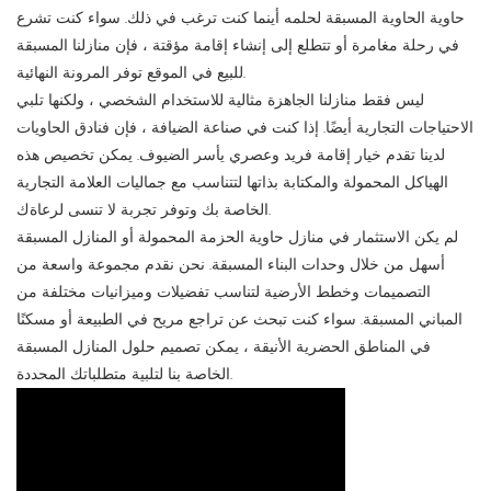
حاوية الحاوية المسبقة لحلمه أينما كنت ترغب في ذلك. سواء كنت تشرع
في رحلة مغامرة أو تتطلع إلى إنشاء إقامة مؤقتة ، فإن منازلنا المسبقة
للبيع في الموقع توفر المرونة النهائية.
ليس فقط منازلنا الجاهزة مثالية للاستخدام الشخصي ، ولكنها تلبي
الاحتياجات التجارية أيضًا. إذا كنت في صناعة الضيافة ، فإن فنادق الحاويات
لدينا تقدم خيار إقامة فريد وعصري يأسر الضيوف. يمكن تخصيص هذه
الهياكل المحمولة والمكتابة بذاتها لتتناسب مع جماليات العلامة التجارية
الخاصة بك وتوفر تجربة لا تنسى لرعاةك.
لم يكن الاستثمار في منازل حاوية الحزمة المحمولة أو المنازل المسبقة
أسهل من خلال وحدات البناء المسبقة. نحن نقدم مجموعة واسعة من
التصميمات وخطط الأرضية لتناسب تفضيلات وميزانيات مختلفة من
المباني المسبقة. سواء كنت تبحث عن تراجع مريح في الطبيعة أو مسكنًا
في المناطق الحضرية الأنيقة ، يمكن تصميم حلول المنازل المسبقة
الخاصة بنا لتلبية متطلباتك المحددة.