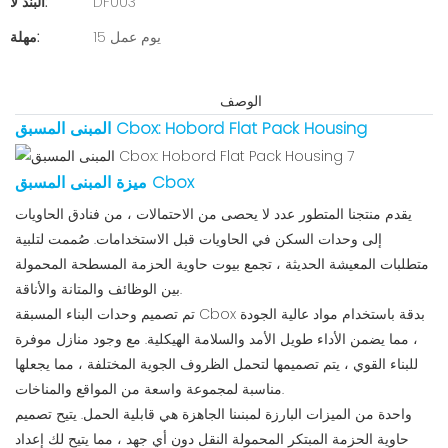
DF003
البند لا:
15 يوم عمل
مهلة:
الوصف
المبنى المسبق Cbox: Hobord Flat Pack Housing
ميزة المبنى المسبق Cbox
يقدم منتجنا المتطور عدد لا يحصى من الاحتمالات ، من فنادق الحاويات
إلى وحدات السكن في الحاويات قبل الاستخدامات. صُممت لتلبية
متطلبات المعيشة الحديثة ، تجمع بيوت حاوية الحزمة المسطحة المحمولة
بين الوظائف والمتانة والأناقة.
تم تصميم وحدات البناء المسبقة Cbox بدقة باستخدام مواد عالية الجودة
، مما يضمن الأداء طويل الأمد والسلامة الهيكلية. مع وجود منازل موفرة
للبناء القوي ، يتم تصميمها لتحمل الظروف الجوية المختلفة ، مما يجعلها
مناسبة لمجموعة واسعة من المواقع والمناخات.
واحدة من الميزات البارزة لمبنىنا الجاهزة هي قابلية الحمل. يتيح تصميم
حاوية الحزمة المبتكر المحمولة النقل دون أي جهد ، مما يتيح لك إعداد