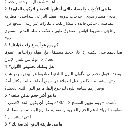
2 ساعة + 4 عمال = وحدة واحدة
2. ما هي الأدوات والمعدات التي أحتاجها للتحضير لتركيب الحاوية؟
رافعة ، منشار يدوي ، تدريبات يدوية ، مفك البراغي سداسي ، مطرقة
مطاطية ، سكين فائدة ، منشار ثقب ، قفازات غير زلية ، مدفع غراء
زجاجي ، شريط قياس ، صندوق طبي ، علامة ، سلم القدم ، مستوى
الروح.
3. كم يوم هو أسرع وقت قيادتك؟
هذا يعتمد على الكمية. إذا كان حجمًا منتظمًا ، فإن مهلة زواجنا هي عمومًا
بعد 7-15 يومًا من تلقي الإيداع
4. هل يمكنك تخصيص الألوان؟
يسعدنا قبول تخصيص الألوان. اللون العادي لصناديقنا هو أبيض ، وهو شائع
ويتم استقباله جيدًا من قبل العملاء في جميع أنحاء العالم. يمكنك أيضًا
توفير رقم بطاقة اللون للرجوع إليها. ما هو اللون الذي يعجبك؟
5. ما هو أكبر حجم يمكن صنعه؟
يمكن أن يكون الحد الأقصى 4M*8M ، ويتم تجهيز السطح 8M بأعمدة
مقاومة للرياح لدعم الحزم العلوية والسفلية. ما نوع الوظائف والمتطلبات
التي تستند إليها؟
6. ما هي طريقة الدفع الخاصة بك ؟