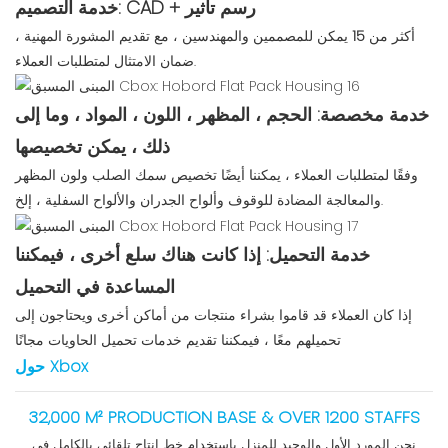
خدمة التصميم: CAD + رسم تأثير
أكثر من
15
يمكن للمصممين والمهندسين ، مع تقديم المشورة المهنية ،
ضمان الامتثال لمتطلبات العملاء.
خدمة مخصصة: الحجم ، المظهر ، اللون ، المواد ، وما إلى
ذلك ، يمكن تخصيصها
وفقًا لمتطلبات العملاء ، يمكننا أيضًا تخصيص سمك الصلب ولون المظهر
والمعالجة المضادة للوقوف وألواح الجدران والألواح السفلية ، إلخ.
خدمة التحميل: إذا كانت هناك سلع أخرى ، فيمكننا
المساعدة في التحميل
إذا كان العملاء قد قاموا بشراء منتجات من أماكن أخرى ويحتاجون إلى
تحميلهم معًا ، فيمكننا تقديم خدمات تحميل الحاويات مجانًا
حول Xbox
32,000 M² PRODUCTION BASE & OVER 1200 STAFFS
نحن المورد الأول والوحيد للمنزل باستخدام خط إنتاج تلقائي بالكامل في