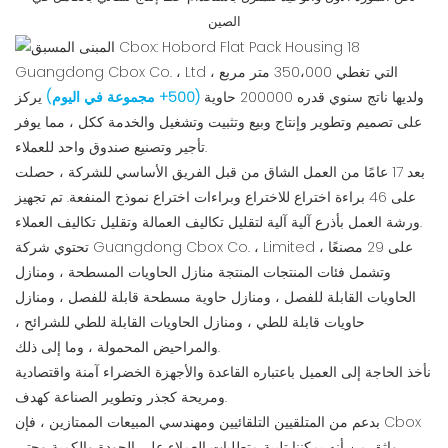
الصين
Guangdong Cbox Co. ، Ltd ، التي تغطي 350،000 متر مربع
ولديها ناتج سنوي قدره 200000 حاوية
(500+ مجموعة في اليوم)
يركز
على تصميم وتطوير وإنتاج وبيع وتثبيت وتشغيل والخدمة ككل ، مما يوفر
تأجير وتصنيع صندوق واحد للعملاء.
بعد 17 عامًا من العمل الشاق من قبل الفريق الأساسي للشركة ، حصلت
على 46 براءة اختراع للاختراع وبراءات اختراع نموذج المنفعة. تم تجهيز
ورشة العمل بأذرع آلية آلية لتقليل تكاليف العمالة وتقليل تكاليف العملاء.
تحتوي شركة Guangdong Cbox Co. ، Limited على 29 مصنعًا ،
وتشمل فئات المنتجات المنتجة منازل الحاويات المسطحة ، ومنازل
الحاويات القابلة للفصل ، ومنازل حاوية مسطحة قابلة للفصل ، ومنازل
حاويات قابلة للطي ، ومنازل الحاويات القابلة للطي للشرائح ،
والمراحيض المحمولة ، وما إلى ذلك.
نأخذ الحاجة إلى العميل باعتباره القاعدة والأجهزة الخضراء آمنة واقتصادية
ومريحة كجذر وتطوير الصناعة كهدف.
بدعم من المتلقيين التلقائيين ومهندسي المبيعات الممتازين ، فإن Cbox
واثق من أنه يمكننا تلبية متطلبات العملاء على الجودة والكمية وحتى