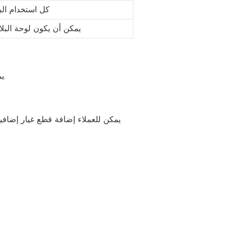
كل استخدام البر
يمكن أن يكون لوحة البل
يمكن تخصيص حجم منازل الحاويات القابلة للفصل لتلبية احتياجاتك الفردية. حجمنا القياسي هو 6 × 3 × 2.8 متر.
يمكن للعملاء إضافة قطع غيار إضافية