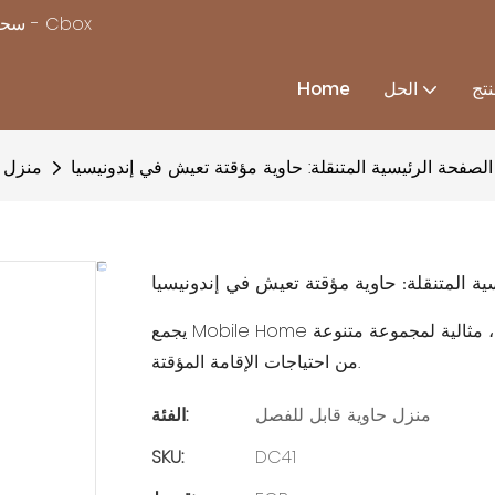
سحر بناء منزل بسرعة ، مع استكمال حلول منزل الحاويات المخصصة - Cbox
تج
الحل
Home
الصفحة الرئيسية المتنقلة: حاوية مؤقتة تعيش في إندونيسيا
منزل ح
ية المتنقلة: حاوية مؤقتة تعيش في إندونيسيا
يجمع Mobile Home بين الراحة والكفاءة ، وهو مساحة معيشة محمولة وآمنة ومريحة ، مثالية لمجموعة متنوعة
من احتياجات الإقامة المؤقتة.
منزل حاوية قابل للفصل
الفئة:
SKU:
DC41