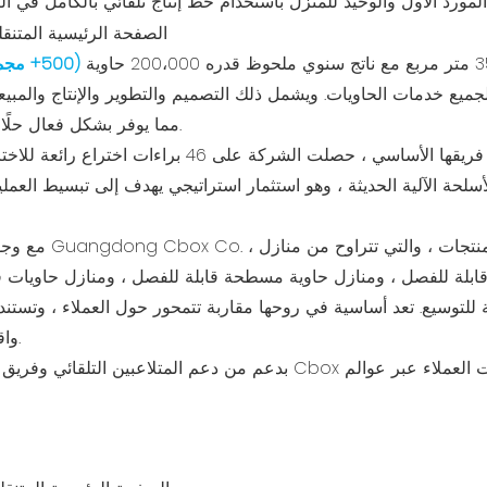
لمورد الأول والوحيد للمنزل باستخدام خط إنتاج تلقائي بالكامل في ا
(500+ م
 خدمات الحاويات. ويشمل ذلك التصميم والتطوير والإنتاج والمبيعا
مما يوفر بشكل فعال حلًا سلسًا واحدًا لاستئجار الصندوق والتصنيع.
خلال 17 عامًا من الجهد المتفاني من فريقها الأساسي ، حص
سلحة الآلية الحديثة ، وهو استثمار استراتيجي يهدف إلى تبسيط العمليا
بلة للفصل ، ومنازل حاوية مسطحة قابلة للفصل ، ومنازل حاويات قا
ة للتوسيع. تعد أساسية في روحها مقاربة تتمحور حول العملاء ، وتست
واقتصادية ومريحة مع تقدم معايير الصناعة.
بدعم من دعم المتلاعبين التلقائي وفريق من مهندسي المبيعات المحرمين