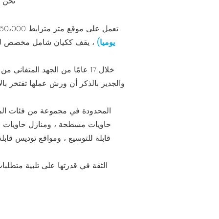
نحن ا
Guangdong Cbox Co. ، Ltd ، تعمل على موقع متر مترابط 350،000 متر مربع مع ناتج سنوي ملحوظ قدره 200،000 حاوية
يوميا)
، يقف ككيان شامل مخصص لجميع
والجدير بالذكر أن ورش عملها تفتخر بالأ
حاويات مسطحة ، ومنازل حاويات قا
قابلة للتوسيع ، ومواقع توديس قابل