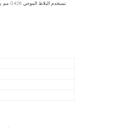
نستخدم البلاط الموجي 0.426 مم. يتم إدخال البلاط في موجة البلاط الأخرى التي تمنع السقف من التسرب. السقف المنحني يجعل الصرف أسرع.