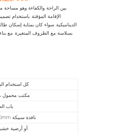
الإقامة المؤقتة. باستخدام تصمي
الديناميكية. سواء كان بمثابة إسكان طا
بسلاسة مع الظروف المتغيرة. مع بناءها الفعال من حيث التكلفة وتصميمها المتين ، فإنه يوفر مساحات معيشة موثوقة ومريحة للتطبيقات المتنوعة.
كل استخدام البر
مكتب محمول ، 
باب الص
950mm*1200mm نافذة سبيكة
لوحة MGO أو أرضية خشب