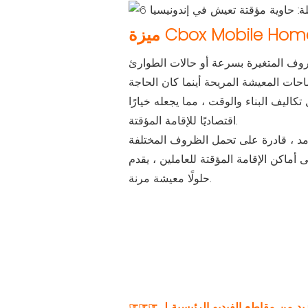
زة Cbox Mobile Home
كاليف البناء والوقت ، مما يجعله خيارًا
اقتصاديًا للإقامة المؤقتة.
قتة للعاملين ، يقدم The Modular House Indonesia
حلولًا معيشة مرنة.