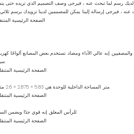
سوداء فقط ، والتي ستصدر بسهولة شديدة.
حجمنا الخارجي القياسي هو 6x3x2.85 متر. المساحة الداخلية للوحدة هي 5.83 × 2.875 × 2.6 متر.
نستخدم الصلب 3.5mm للرأس المعلق. إنه قوي جدًا ويضمن السلامة أثناء الرفع.