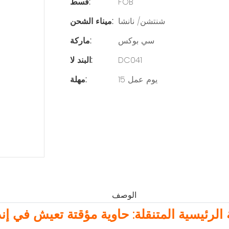
FOB
قسط:
شنتشن/ نانشا
ميناء الشحن:
سي بوكس
ماركة:
DC041
البند لا:
15 يوم عمل
مهلة:
الوصف
الرئيسية المتنقلة: حاوية مؤقتة تعيش في إند