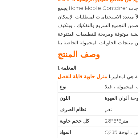
يجمع Home Mobile Container بين الراحة والكفاءة وهو مساحة معيشة محمولة وآمنة ومريحة ، وهي مثالية لمجموعة متنوعة من احتياجات
لاً متعدد الاستخدامات لمتطلبات الإسكان
يضمن التجميع السريع والتفكيك ، ويتكيف
وصف المنتج
1. المعلمة
ية هي لمعاييرنا
منزل حاوية قابلة للفصل
المحمولة ، فيلا
نوع
حة ألوان القهوة
اللون
نعم
نظام الصرف
متر3*6*2.8
كل حجم حاوية
المواد