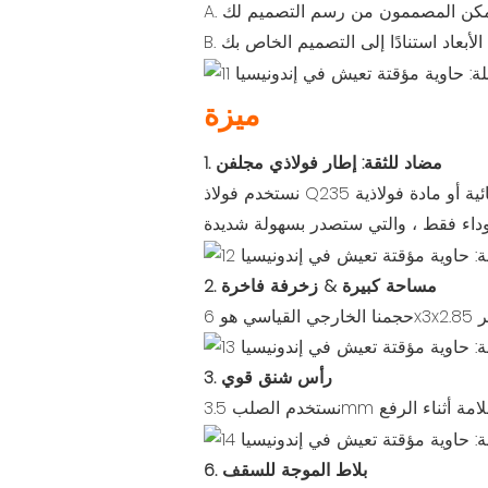
ميزة
1. مضاد للثقة: إطار فولاذي مجلفن
نستخدم فولاذ Q235 المجلفن الساخن لجميع الحزم والأعمدة والمصفيين. إنه عالي الأداء ومضاد. تستخدم بعض المصانع ألواحًا كهربائية أو مادة فولاذية
2. مساحة كبيرة & زخرفة فاخرة
3. رأس شنق قوي
6. بلاط الموجة للسقف