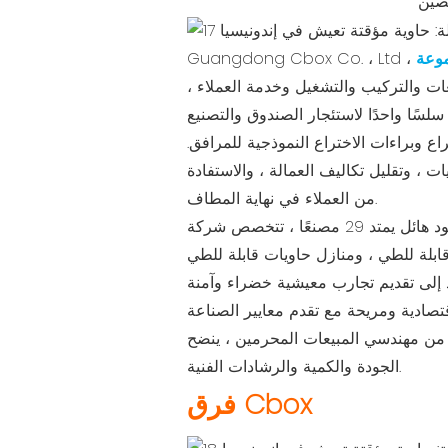
لصين
جموعة
ت والتركيب والتشغيل وخدمة العملاء ،
لت الشركة على 46 براءات اختراع رائعة للاختراع وبراءات الاختراع النموذجية للمرافق.
ت ، وتقليل تكاليف العمالة ، والاستفادة
من العملاء في نهاية المطاف.
مع وجود هائل يمتد 29 مصنعًا ، تتخصص شركة Guangdong Cbox Co. ، المحدودة في مجموعة من فئات المنتجات ، والتي تتراوح من منازل
بلة للطي ، ومنازل حاويات قابلة للطي
ند إلى تقديم تجارب معيشية خضراء وآمنة
 ، ينضح Cbox الثقة في قدرتها على تلبية متطلبات العملاء عبر عوالم
الجودة والكمية والرشادات الفنية.
فرق Cbox