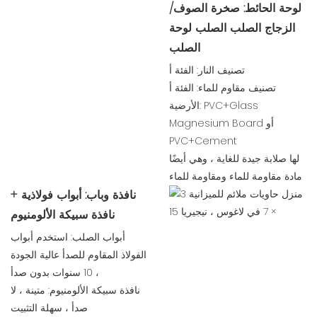
لوحة الحائط: صخرة الصوف/
الزجاج الصلب الصلب لوحة
الصلب
تصنيف النار: الفئة أ
تصنيف مقاوم للماء: الفئة أ
الأرضية: PVC+Glass
Magnesium Board أو
PVC+Cement
لها صلابة جيدة للغاية ، وهي أيضًا
مادة مقاومة للماء ومقاومة للماء
نافذة وباب: أبواب فولاذية +
نافذة سبيكة الألومنيوم
أبواب الصلب: استخدم أبواب
الفولاذ المقاوم للصدأ عالية الجودة
، 10 سنوات بدون صدأ
نافذة سبيكة الألومنيوم: متينة ، لا
صدأ ، سهلة التثبيت