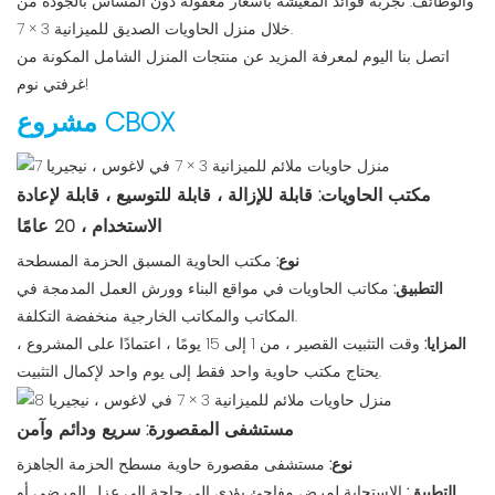
والوظائف. تجربة فوائد المعيشة بأسعار معقولة دون المساس بالجودة من
خلال منزل الحاويات الصديق للميزانية 3 × 7.
اتصل بنا اليوم لمعرفة المزيد عن منتجات المنزل الشامل المكونة من
غرفتي نوم!
مشروع CBOX
مكتب الحاويات: قابلة للإزالة ، قابلة للتوسيع ، قابلة لإعادة
الاستخدام ، 20 عامًا
نوع:
مكتب الحاوية المسبق الحزمة المسطحة
التطبيق:
مكاتب الحاويات في مواقع البناء وورش العمل المدمجة في
المكاتب والمكاتب الخارجية منخفضة التكلفة.
المزايا:
وقت التثبيت القصير ، من 1 إلى 15 يومًا ، اعتمادًا على المشروع ،
يحتاج مكتب حاوية واحد فقط إلى يوم واحد لإكمال التثبيت.
مستشفى المقصورة: سريع ودائم وآمن
نوع:
مستشفى مقصورة حاوية مسطح الحزمة الجاهزة
التطبيق:
الاستجابة لمرض مفاجئ يؤدي إلى حاجة إلى عزل المرضى أو