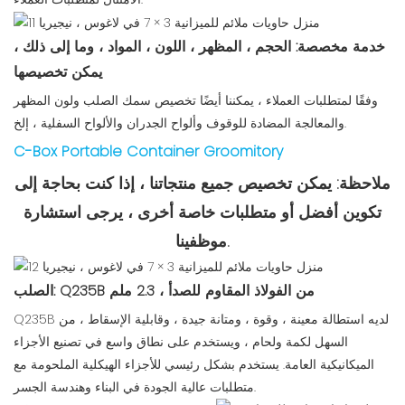
خدمة مخصصة: الحجم ، المظهر ، اللون ، المواد ، وما إلى ذلك ،
يمكن تخصيصها
وفقًا لمتطلبات العملاء ، يمكننا أيضًا تخصيص سمك الصلب ولون المظهر
والمعالجة المضادة للوقوف وألواح الجدران والألواح السفلية ، إلخ.
C-Box Portable Container Groomitory
ملاحظة: يمكن تخصيص جميع منتجاتنا ، إذا كنت بحاجة إلى
تكوين أفضل أو متطلبات خاصة أخرى ، يرجى استشارة
موظفينا.
الصلب: Q235B من الفولاذ المقاوم للصدأ ، 2.3 ملم
Q235B لديه استطالة معينة ، وقوة ، ومتانة جيدة ، وقابلية الإسقاط ، من
السهل لكمة ولحام ، ويستخدم على نطاق واسع في تصنيع الأجزاء
الميكانيكية العامة. يستخدم بشكل رئيسي للأجزاء الهيكلية الملحومة مع
متطلبات عالية الجودة في البناء وهندسة الجسر.