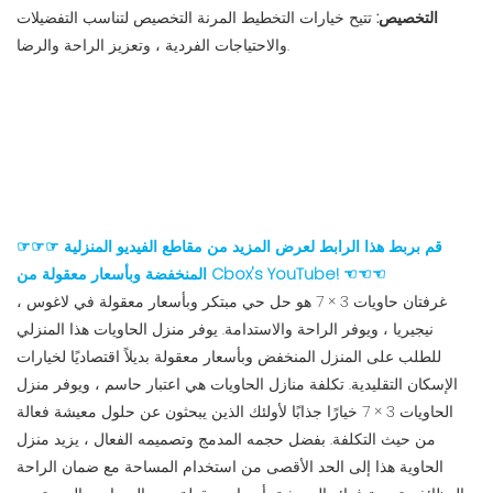
التخصيص:
تتيح خيارات التخطيط المرنة التخصيص لتناسب التفضيلات
والاحتياجات الفردية ، وتعزيز الراحة والرضا.
☞☞☞ قم بربط هذا الرابط لعرض المزيد من مقاطع الفيديو المنزلية
المنخفضة وبأسعار معقولة من Cbox's YouTube! ☜☜☜
غرفتان حاويات 3 × 7 هو حل حي مبتكر وبأسعار معقولة في لاغوس ،
نيجيريا ، ويوفر الراحة والاستدامة. يوفر منزل الحاويات هذا المنزلي
للطلب على المنزل المنخفض وبأسعار معقولة بديلاً اقتصاديًا لخيارات
الإسكان التقليدية. تكلفة منازل الحاويات هي اعتبار حاسم ، ويوفر منزل
الحاويات 3 × 7 خيارًا جذابًا لأولئك الذين يبحثون عن حلول معيشة فعالة
من حيث التكلفة. بفضل حجمه المدمج وتصميمه الفعال ، يزيد منزل
الحاوية هذا إلى الحد الأقصى من استخدام المساحة مع ضمان الراحة