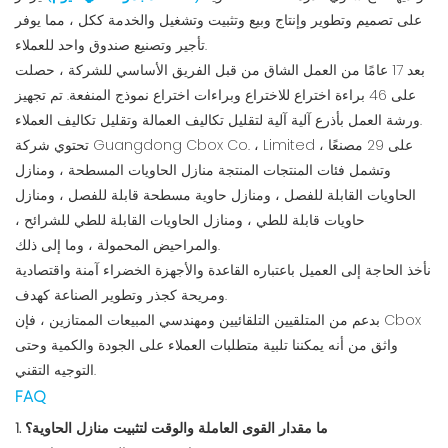
على تصميم وتطوير وإنتاج وبيع وتثبيت وتشغيل والخدمة ككل ، مما يوفر
تأجير وتصنيع صندوق واحد للعملاء.
بعد 17 عامًا من العمل الشاق من قبل الفريق الأساسي للشركة ، حصلت
على 46 براءة اختراع للاختراع وبراءات اختراع نموذج المنفعة. تم تجهيز
ورشة العمل بأذرع آلية آلية لتقليل تكاليف العمالة وتقليل تكاليف العملاء.
تحتوي شركة Guangdong Cbox Co. ، Limited على 29 مصنعًا ،
وتشمل فئات المنتجات المنتجة منازل الحاويات المسطحة ، ومنازل
الحاويات القابلة للفصل ، ومنازل حاوية مسطحة قابلة للفصل ، ومنازل
حاويات قابلة للطي ، ومنازل الحاويات القابلة للطي للشرائح ،
والمراحيض المحمولة ، وما إلى ذلك.
نأخذ الحاجة إلى العميل باعتباره القاعدة والأجهزة الخضراء آمنة واقتصادية
ومريحة كجذر وتطوير الصناعة كهدف.
بدعم من المتلقيين التلقائيين ومهندسي المبيعات الممتازين ، فإن Cbox
واثق من أنه يمكننا تلبية متطلبات العملاء على الجودة والكمية وحتى
التوجيه التقني.
FAQ
1. ما مقدار القوى العاملة والوقت لتثبيت منازل الحاوية؟