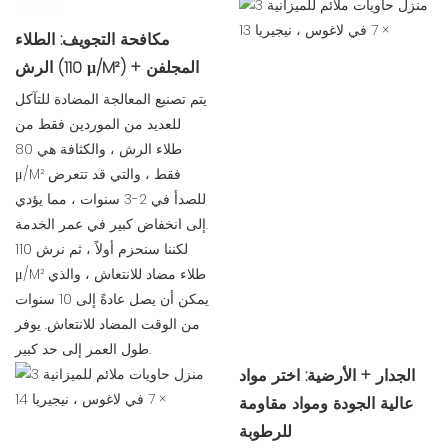
Cbox
مكافحة التجويف: الطلاء
الرش (110 μ/M²) + المجلفن
يتم تصنيع المعالجة المضادة للتآكل
للعديد من الموردين فقط من
طلاء الرش ، والكثافة هي 80
μ/M² فقط ، والتي قد تتعرض
للصدأ في 2-3 سنوات ، مما يؤدي
إلى انخفاض كبير في عمر الخدمة.
لكننا سنحزم أولاً ، ثم نرش 110
μ/M² طلاء مضاد للانتعاش ، والذي
يمكن أن يصل عادةً إلى 10 سنوات
من الوقت المضاد للانتعاش. يوفر
طول العمر إلى حد كبير.
الجدار + الأرضية: اختر مواد
عالية الجودة ومواد مقاومة
للرطوبة