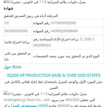
شهادة
المرفقة أدناه هي رموز التصديق للتحقق:
رقم الشهادة: HTT190405290L
CE
رقم الشهادة: HG19Q0058R0M
ISO9001:20015
براءة اختراع الأداة المساعدة رقم: ZL 2015 2
براءة اختراع فائدة
0608859.0
تم التحقق من علي
النوع الذي تم التحقق منه: مورد متعدد التخصصات
بابا
حول Xbox
32,000 M² PRODUCTION BASE & OVER 1200 STAFFS
نحن المورد الأول والوحيد للمنزل باستخدام خط إنتاج تلقائي بالكامل في
الصين
Guangdong Cbox Co. ، Ltd ، التي تغطي 350،000 متر مربع
ولديها ناتج سنوي قدره 200000 حاوية
(500+ مجموعة في اليوم)
يركز