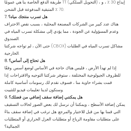
طريقة الدفع الخاصة بنا هي عمومًا TT (التحويل السلكي) ، إيداع 30 ٪ ، و
70 ٪ المتبقية المدفوعة قبل الشحن.
7. هل تسرب منتجك مياه؟
هناك عدد كبير من الشركات المصنعة المحلية ، بسبب نقص الاحتراف
وعدم المسؤولية عن الجودة ، مما يؤدي إلى مشكلة تسرب المياه في
الصندوق.
حتى الآن ، لم تواجه شركتنا (CBOX) مشاكل تسرب المياه في الطلبات
الخارجية.
8. هل تحتاج إلى أساس؟
إذا لم تهدأ الأرض ، فليس هناك حاجة في الأساس لوضع أسس. وفقًا
للظروف الجيولوجية المختلفة ، ستوفر شركتنا التوجيه والاقتراحات. إذا
قمت بشراء حاوية منا ، فسوف نقدم لك رسومات أساسية كاملة
وسنكون لدينا تعليمات فيديو للتثبيت.
9. هل يمكنني إضافة سقف إضافي من فضلك؟
يمكن إضافة الأسطح ، ويمكننا أن نرسل لك بعض الصور لحالات التسقيف
التي قمنا بها من قبل للاختيار والمرجع. هل ترغب في إضافة سقف بناءً
على متطلبات مقاومة الرياح أو متطلبات العزل الحراري أو المتطلبات
الجمالية؟