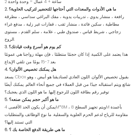
2 ساعة + 4 عمال = وحدة واحدة
2. ما هي الأدوات والمعدات التي أحتاجها للتحضير لتركيب الحاوية؟
رافعة ، منشار يدوي ، تدريبات يدوية ، مفك البراغي سداسي ، مطرقة
مطاطية ، سكين فائدة ، منشار ثقب ، قفازات غير زلية ، مدفع غراء
زجاجي ، شريط قياس ، صندوق طبي ، علامة ، سلم القدم ، مستوى
الروح.
3. كم يوم هو أسرع وقت قيادتك؟
هذا يعتمد على الكمية. إذا كان حجمًا منتظمًا ، فإن مهلة زواجنا هي عمومًا
بعد 7-15 يومًا من تلقي الإيداع
4. هل يمكنك تخصيص الألوان؟
يسعد Cbox بقبول تخصيص الألوان. اللون العادي لصناديقنا هو أبيض ، وهو
شائع ويتم استقباله جيدًا من قبل العملاء في جميع أنحاء العالم. يمكنك أيضًا
توفير رقم بطاقة اللون للرجوع إليها. ما هو اللون الذي يعجبك؟
5. ما هو أكبر حجم يمكن صنعه؟
يمكن أن يكون الحد الأقصى 4M*8M ، ويتم تجهيز السطح 8M بأعمدة
مقاومة للرياح لدعم الحزم العلوية والسفلية. ما نوع الوظائف والمتطلبات
التي تستند إليها؟
6. ما هي طريقة الدفع الخاصة بك ؟