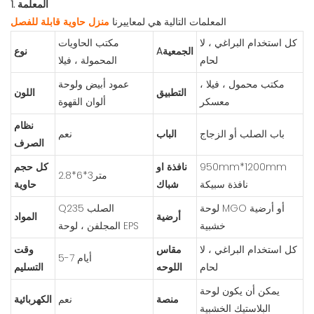
1. المعلمة
المعلمات التالية هي لمعاييرنا
منزل حاوية قابلة للفصل
كل استخدام البراغي ، لا
مكتب الحاويات
Aالجمعية
نوع
لحام
المحمولة ، فيلا
مكتب محمول ، فيلا ،
عمود أبيض ولوحة
التطبيق
اللون
معسكر
ألوان القهوة
نظام
باب الصلب أو الزجاج
الباب
نعم
الصرف
950mm*1200mm
نافذة او
كل حجم
متر3*6*2.8
نافذة سبيكة
شباك
حاوية
لوحة MGO أو أرضية
Q235 الصلب
أرضية
المواد
خشبية
المجلفن ، لوحة EPS
كل استخدام البراغي ، لا
مقاس
وقت
5-7 أيام
لحام
اللوحه
التسليم
يمكن أن يكون لوحة
منصة
نعم
الكهربائية
البلاستيك الخشبية