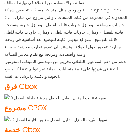
العمالة ، والاستفادة من العملاء في نهاية المطاف.
مع وجود هائل يمتد 29 مصنعًا ، تتخصص شركة Guangdong Cbox
Co. ، المحدودة في مجموعة من فئات المنتجات ، والتي تتراوح من منازل
حاويات مسطحة ، ومنازل حاويات قابلة للفصل ، ومنازل حاوية مسطحة
قابلة للفصل ، ومنازل حاويات قابلة للطي ، ومنازل حاويات قابلة للطي
قابلة للتوسيع ، ومواقع توديس قابلة للتوسيع. تعد أساسية في روحها
مقاربة تتمحور حول العملاء ، وتستند إلى تقديم تجارب معيشية خضراء
وآمنة واقتصادية ومريحة مع تقدم معايير الصناعة.
بدعم من دعم المتلاعبين التلقائي وفريق من مهندسي المبيعات المحرمين
، ينضح Cbox الثقة في قدرتها على تلبية متطلبات العملاء عبر عوالم
الجودة والكمية والرشادات الفنية.
فرق Cbox
مشروع CBOX
خدمة Cbox