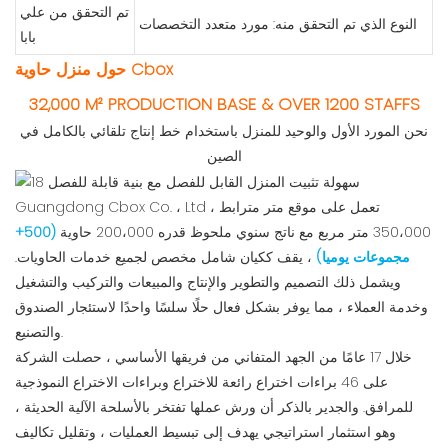
تم التحقق من علي
النوع الذي تم التحقق منه: مورد متعدد التخصصات
بابا
حول منزل حاوية Cbox
32,000 M² PRODUCTION BASE & OVER 1200 STAFFS
نحن المورد الأول والوحيد للمنزل باستخدام خط إنتاج تلقائي بالكامل في
الصين
Guangdong Cbox Co. ، Ltd ، تعمل على موقع متر مترابط
350،000 متر مربع مع ناتج سنوي ملحوظ قدره 200،000 حاوية
(500+
مجموعات يوميا)
، يقف ككيان شامل مخصص لجميع خدمات الحاويات.
ويشمل ذلك التصميم والتطوير والإنتاج والمبيعات والتركيب والتشغيل
وخدمة العملاء ، مما يوفر بشكل فعال حلًا سلسًا واحدًا لاستئجار الصندوق
والتصنيع.
خلال 17 عامًا من الجهد المتفاني من فريقها الأساسي ، حصلت الشركة
على 46 براءات اختراع رائعة للاختراع وبراءات الاختراع النموذجية
للمرافق. والجدير بالذكر أن ورش عملها تفتخر بالأسلحة الآلية الحديثة ،
وهو استثمار استراتيجي يهدف إلى تبسيط العمليات ، وتقليل تكاليف