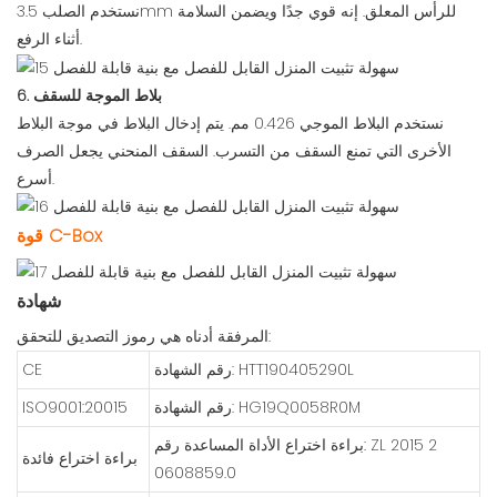
نستخدم الصلب 3.5mm للرأس المعلق. إنه قوي جدًا ويضمن السلامة
أثناء الرفع.
6. بلاط الموجة للسقف
نستخدم البلاط الموجي 0.426 مم. يتم إدخال البلاط في موجة البلاط
الأخرى التي تمنع السقف من التسرب. السقف المنحني يجعل الصرف
أسرع.
قوة C-Box
شهادة
المرفقة أدناه هي رموز التصديق للتحقق:
رقم الشهادة: HTT190405290L
CE
رقم الشهادة: HG19Q0058R0M
ISO9001:20015
براءة اختراع الأداة المساعدة رقم: ZL 2015 2
براءة اختراع فائدة
0608859.0