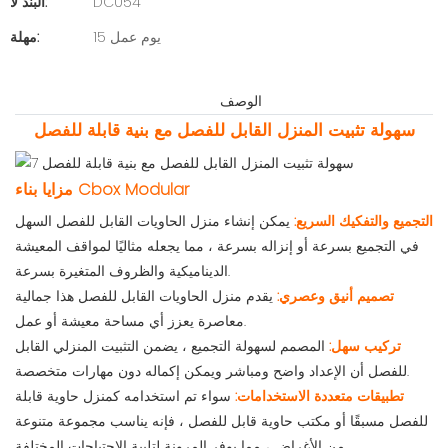
DC054
البند لا:
15 يوم عمل
مهلة:
الوصف
سهولة تثبيت المنزل القابل للفصل مع بنية قابلة للفصل
مزايا بناء Cbox Modular
التجميع والتفكيك السريع:
يمكن إنشاء منزل الحاويات القابل للفصل السهل
في التجميع بسرعة أو إنزاله بسرعة ، مما يجعله مثاليًا لمواقف المعيشة
الديناميكية والظروف المتغيرة بسرعة.
تصميم أنيق وعصري:
يقدم منزل الحاويات القابل للفصل هذا جمالية
معاصرة يعزز أي مساحة معيشة أو عمل.
تركيب سهل:
المصمم لسهولة التجميع ، يضمن التثبيت المنزلي القابل
للفصل أن الإعداد واضح ومباشر ويمكن إكماله دون مهارات متخصصة.
تطبيقات متعددة الاستخدامات:
سواء تم استخدامه كمنزل حاوية قابلة
للفصل مسبقًا أو مكتب حاوية قابل للفصل ، فإنه يناسب مجموعة متنوعة
من الأغراض ، مما يوفر المرونة لتلبية الاحتياجات المختلفة.