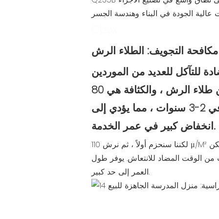
Cbox
ادة للتآكل للعديد من الموردين
فقط من طلاء الرش ، والكثافة هي 80 μ/M² فقط ،
والتي قد تتعرض للصدأ في 2-3 سنوات ، مما يؤدي إلى
انخفاض كبير في عمر الخدمة.
لكننا سنحزم أولاً ، ثم نرش 110 μ/M² طلاء مضاد للانتعاش ، والذي يمكن
دةً إلى 10 سنوات من الوقت المضاد للانتعاش. يوفر طول
العمر إلى حد كبير.