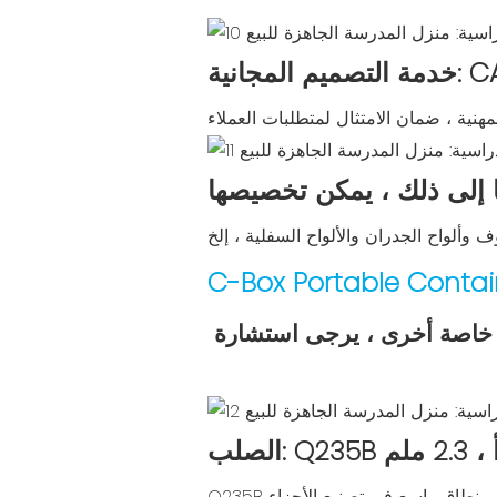
ا إلى ذلك ، يمكن تخصيصها
C-Box Portable Contai
ت خاصة أخرى ، يرجى استشارة
 ملم
Q235B لديه استطالة معينة ، وقوة ، ومتانة جيدة ، وقابلية الإسقاط ، من السهل لكمة ولحام ، ويستخدم على نطاق واسع في تصنيع الأجزاء