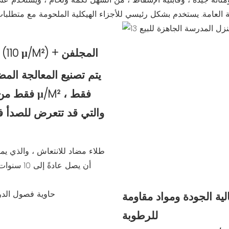
مكافحة التجويف: الطلاء الرش (110 μ/M²) + المجلفن
يتم تصنيع المعالجة المض
أن يصل عا
الية الجودة ومواد مقاومة
للرطوبة