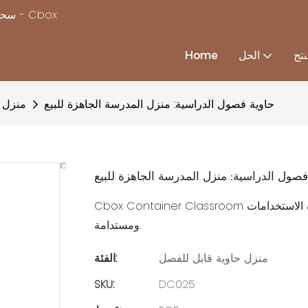
سحر بناء منزل بسرعة ، مع استكمال حلول منزل الحاويات المخصصة - Cbox
تج
الحل
Home
حاوية فصول الدراسية: منزل المدرسة الجاهزة للبيع
منزل ح
فصول الدراسية: منزل المدرسة الجاهزة للبيع
Cbox Container Classroom هو حل مبتكر وفعال من حيث التكلفة يوفر بيئة تعليمية متعددة الاستخدامات
ومستدامة.
منزل حاوية قابل للفصل
الفئة:
SKU:
DC025