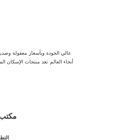
يوفر Cbox عالي الجودة وبأسعار معقولة وصد
أنحاء العالم. تعد منتجات الإسكان ا
مكتب ال
مكاتب الحاويات في مواقع البناء وورش العمل المدمجة في المكاتب والمكاتب الخارجية منخفضة التكلفة.
التط