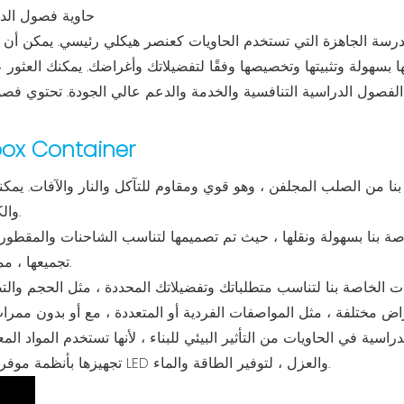
رسة الجاهزة التي تستخدم الحاويات كعنصر هيكلي رئيسي. يمكن أن تو
 بسهولة وتثبيتها وتخصيصها وفقًا لتفضيلاتك وأغراضك. يمكنك العثور على
ميزة الفصول الدراسية ntainer
والكوارث الطبيعية ، مثل الزلازل والأعاصير.
تجميعها ، مما يجعلها مثالية للمواقع المؤقتة أو النائية.
تجهيزها بأنظمة موفرة للطاقة ، مثل الألواح الشمسية وأضواء LED والعزل ، لتوفير الطاقة والماء.