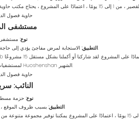
مستشفى المق
نوع:
مستشفى م
الاستجابة لمرض مفاجئ يؤدي إلى حاجة إلى عزل المرضى أو توسيع المستشفى.
التطبيق:
لمستشفيات مؤقتة، بما في ذلك مشروع مستشفى Huoshenshan الشهير.
النائب: سري
نوع:
حزمة مسطحة
بسبب ظروف الموقع ، أو الحاجة إلى بناء مهجع في وقت قصير.
التطبيق:
وقت التثبيت القصير ، من 2 إلى 15 يومًا ، اعتمادًا على المشروع. يمكننا توفير مجم