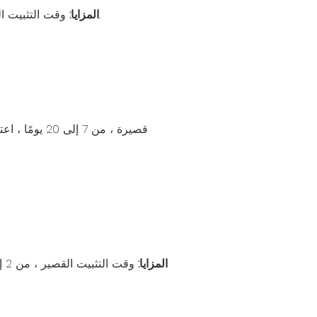
وقت التثبيت القصير ، من 1 إلى 15 يومًا ، اعتمادًا على المشروع ، يحتاج مكتب حاوية واحد فقط إلى يوم واحد لإكمال التثبيت.
المزايا:
المزايا: