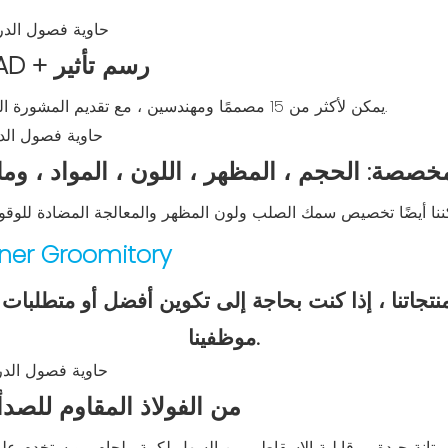
خدمة التصميم المجانية: CAD + رسم تأثير
يمكن لأكثر من 15 مصممًا ومهندسين ، مع تقديم المشورة المهنية ، ضمان الامتثال لمتطلبات العملاء.
صصة: الحجم ، المظهر ، اللون ، المواد ، وم
ner Groomitory
جاتنا ، إذا كنت بحاجة إلى تكوين أفضل أو متطلبا
موظفينا.
الصلب: Q235B من الفولاذ المقاوم للصدأ ، 2.3