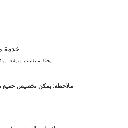
خدمة مخ
وفقًا لمتطلبات العملاء ، يمكننا أيضًا تخصيص سمك الصلب ولون المظهر والمعالجة المضادة للوقوف وألواح الجدران والألواح السفلية ، إلخ.
ملاحظة: يمكن تخصيص جميع منت