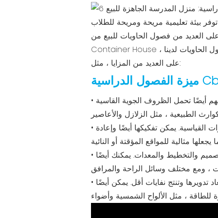
فر بيئة تعليمية مريحة ومريحة للطلاب
 العديد من فصول الحاويات للبيع من Cbox
Container House ، الذي يمكن أن يقدم لك أسعار حاويات الفصول الدراسية التنافسية والخدمة والدعم عالي الجودة. تحتوي فصول الحاويات لدينا
على العديد من المزايا ، مثل:
Cbox Co
• المتانة: تتكون فصول الحاويات الخاصة بنا من الصلب المجلفن ، وهو قوي ومقاوم للتآكل والنار والآفات. يمكنهم أيضًا تحمل الظروف الجوية القاسية
• التنقل: يمكن نقل فصول الحاويات الخاصة بنا بسهولة ونقلها ، حيث تم تصميمها لتناسب الشاحنات والمقطورات القياسية. يمكن تفكيكها أيضًا وإعادة
• التخصيص: يمكن تصميم فصول الحاويات الخاصة بنا لتناسب متطلباتك وتفضيلاتك المحددة ، مثل الحجم والتصميم والتخطيط والمعدات. يمكنك أيضًا
• الصداقة البيئية: يمكن أن تقلل الفصول الدراسية في الحاويات من التأثير البيئي للبناء ، لأنها تستخدم المواد المعاد تدويرها وتنتج نفايات أقل. يمكن أيضًا