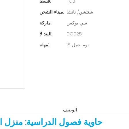
FOB
قسط:
شنتشن/ نانشا
ميناء الشحن:
سي بوكس
ماركة:
DC025
البند لا:
15 يوم عمل
مهلة:
الوصف
حاوية فصول الدراسية: منزل ال