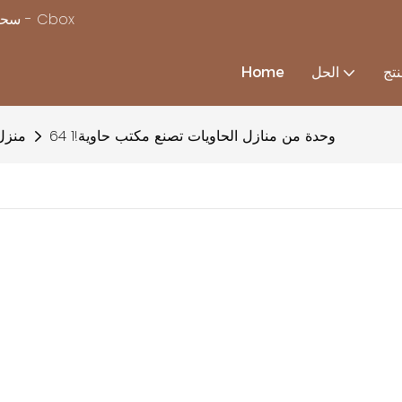
سحر بناء منزل بسرعة ، مع استكمال حلول منزل الحاويات المخصصة - Cbox
تج
الحل
Home
64 وحدة من منازل الحاويات تصنع مكتب حاوية!1
منزل