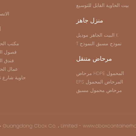
بيت الحاوية القابل للتوسيع
الاتص
منزل جاهز
ا
البيت الجاهز موديل K
T نموذج مسبق النموذج
مكتب الحا
فصول الح
مرحاض متنقل
فندق ال
عمال الح
مرحاض HDPE المحمول
حاوية شارع ت
EPS المرحاض المحمول
مرحاض محمول مسبق
نشر © 2025 Guangdong Cbox Co. ، Limited - www.cboxcontainerhouse.com |