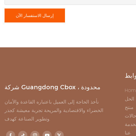
إرسال الاستفسار الآن
ابط
شركة Guangdong Cbox ، محدودة
Hom
الحل
نأخذ الحاجة إلى العميل باعتباره القاعدة والأمان
منتج
الخضراء والاقتصادية والمريحة تجربة معيشة كجذر
الات
وتطوير الصناعة كهدف.
خدمة
عنا