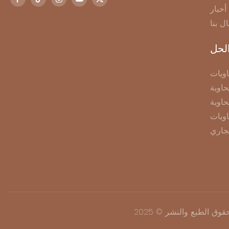
أخبار
ال بنا
لحل
ويات
اوية
حاوية
اويات
جاري