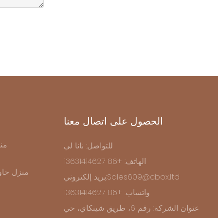
الحصول على اتصال معنا
من
للتواصل: نانا لي
الهاتف: +86 13631414627
منزل حاو
بريد إلكتروني:Sales609@cbox.ltd
واتساب: +86 13631414627
عنوان الشركة: رقم 6، طريق شينكاي، حي