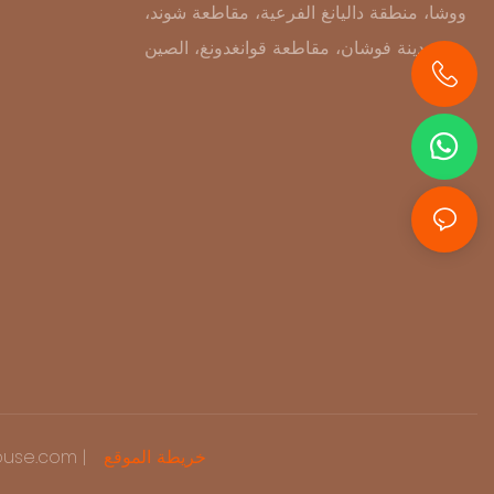
ووشا، منطقة داليانغ الفرعية، مقاطعة شوند،
مدينة فوشان، مقاطعة قوانغدونغ، الصين
+86 13631414627
خريطة الموقع
حقوق الطبع وال