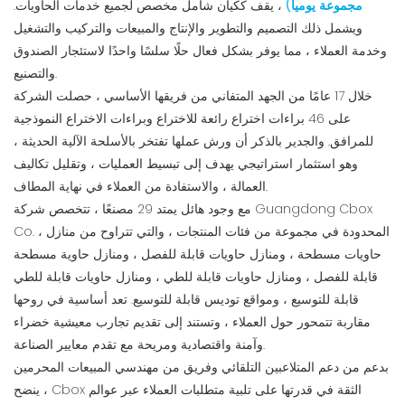
مجموعة يوميا)
، يقف ككيان شامل مخصص لجميع خدمات الحاويات.
ويشمل ذلك التصميم والتطوير والإنتاج والمبيعات والتركيب والتشغيل
وخدمة العملاء ، مما يوفر بشكل فعال حلًا سلسًا واحدًا لاستئجار الصندوق
والتصنيع.
خلال 17 عامًا من الجهد المتفاني من فريقها الأساسي ، حصلت الشركة
على 46 براءات اختراع رائعة للاختراع وبراءات الاختراع النموذجية
للمرافق. والجدير بالذكر أن ورش عملها تفتخر بالأسلحة الآلية الحديثة ،
وهو استثمار استراتيجي يهدف إلى تبسيط العمليات ، وتقليل تكاليف
العمالة ، والاستفادة من العملاء في نهاية المطاف.
مع وجود هائل يمتد 29 مصنعًا ، تتخصص شركة Guangdong Cbox
Co. ، المحدودة في مجموعة من فئات المنتجات ، والتي تتراوح من منازل
حاويات مسطحة ، ومنازل حاويات قابلة للفصل ، ومنازل حاوية مسطحة
قابلة للفصل ، ومنازل حاويات قابلة للطي ، ومنازل حاويات قابلة للطي
قابلة للتوسيع ، ومواقع توديس قابلة للتوسيع. تعد أساسية في روحها
مقاربة تتمحور حول العملاء ، وتستند إلى تقديم تجارب معيشية خضراء
وآمنة واقتصادية ومريحة مع تقدم معايير الصناعة.
بدعم من دعم المتلاعبين التلقائي وفريق من مهندسي المبيعات المحرمين
، ينضح Cbox الثقة في قدرتها على تلبية متطلبات العملاء عبر عوالم