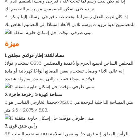
A. إذا لم يكن لديك رسم لما تبحث عنه ، فيرجى وصف التصميم الذي
تريده حتى يتمكن المصممون من رسم التصميم لك.
B. إذا كان لديك بالفعل رسم لما تبحث عنه ، فيرجى إرساله إلينا. يمكن
للمصممين لدينا تزويدك برسم ثلاثي الأبعاد استنادًا إلى التصميم الخاص بك.
ميزة
1. مضاد للثقة: إطار فولاذي مجلفن
نستخدم فولاذ Q235 المجلفن الساخن لجميع الحزم والأعمدة والمصفيين.
إنه عالي الأداء ومضاد. تستخدم بعض المصانع ألواحًا كهربائية أو مادة
فولاذية سوداء فقط ، والتي ستصدر بسهولة شديدة.
2. مساحة كبيرة & زخرفة فاخرة
حجمنا الخارجي القياسي هو 6x3x2.85 متر. المساحة الداخلية للوحدة هي
5.83 × 2.875 × 2.6 متر.
3. رأس شنق قوي
نستخدم الصلب 3.5mm للرأس المعلق. إنه قوي جدًا ويضمن السلامة