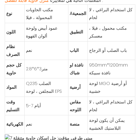
.
منزل حاوية قابلة للفصل
المعلمات التالية هي لمعاييرنا
كل استخدام البراغي ، لا
مكتب الحاويات
Aالجمعية
نوع
لحام
المحمولة ، فيلا
مكتب محمول ، فيلا ،
عمود أبيض ولوحة
التطبيق
اللون
معسكر
ألوان القهوة
نظام
باب الصلب أو الزجاج
الباب
نعم
الصرف
950mm*1200mm
نافذة او
كل حجم
متر3*6*2.8
نافذة سبيكة
شباك
حاوية
لوحة MGO أو أرضية
Q235 الصلب
أرضية
المواد
خشبية
المجلفن ، لوحة EPS
كل استخدام البراغي ، لا
مقاس
وقت
5-7 أيام
لحام
اللوحه
التسليم
يمكن أن يكون لوحة
منصة
نعم
الكهربائية
البلاستيك الخشبية