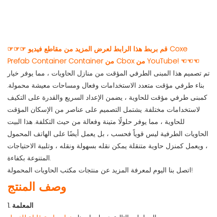
☞☞☞ قم بربط هذا الرابط لعرض المزيد من مقاطع فيديو Coxe
Prefab Container Container من Cbox من YouTube! ☜☜☜
تم تصميم هذا المبنى الطرفي المؤقت من منازل الحاويات ، مما يوفر خيار
بناء طرفي مؤقت متعدد الاستخدامات وفعال ومساحات معيشة محمولة.
كمبنى طرفي مؤقت للحاوية ، يضمن الإعداد السريع والقدرة على التكيف
لاستخدامات مختلفة. يشتمل التصميم على عناصر من الإسكان المؤقت
للحاوية ، مما يوفر حلولًا متينة وفعالة من حيث التكلفة. هذا البيت
الحاويات الطرفية ليس قوياً فحسب ، بل يعمل أيضًا على الهاتف المحمول
، ويعمل كمنزل حاوية متنقلة يمكن نقله بسهولة ونقله ، وتلبية الاحتياجات
المتنوعة بكفاءة.
اتصل بنا اليوم لمعرفة المزيد عن منتجات مكتب الحاويات المحمولة!
وصف المنتج
1. المعلمة