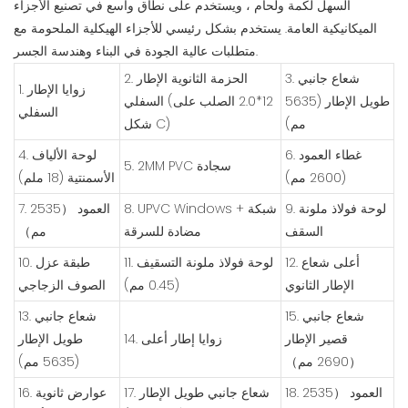
السهل لكمة ولحام ، ويستخدم على نطاق واسع في تصنيع الأجزاء
الميكانيكية العامة. يستخدم بشكل رئيسي للأجزاء الهيكلية الملحومة مع
متطلبات عالية الجودة في البناء وهندسة الجسر.
3. شعاع جانبي
2. الحزمة الثانوية الإطار
1. زوايا الإطار
طويل الإطار (5635
السفلي (12*2.0 الصلب على
السفلي
مم)
شكل C)
6. غطاء العمود
4. لوحة الألياف
5. 2MM PVC سجادة
(2600 مم)
الأسمنتية (18 ملم)
9. لوحة فولاذ ملونة
8. UPVC Windows + شبكة
7. العمود （2535
السقف
مضادة للسرقة
مم）
12. أعلى شعاع
11. لوحة فولاذ ملونة التسقيف
10. طبقة عزل
الإطار الثانوي
(0.45 مم)
الصوف الزجاجي
15. شعاع جانبي
13. شعاع جانبي
قصير الإطار
14. زوايا إطار أعلى
طويل الإطار
（2690 مم）
(5635 مم)
18. العمود （2535
17. شعاع جانبي طويل الإطار
16. عوارض ثانوية