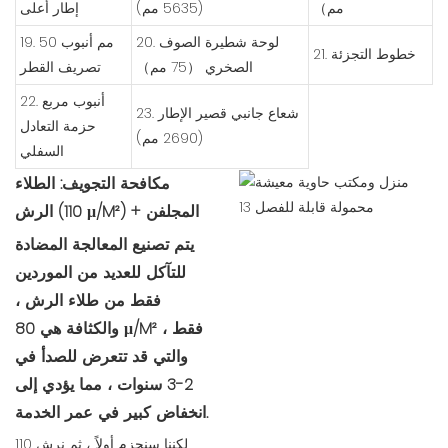
مم）
(5635 مم)
إطار أعلى
20. لوحة شطيرة الصوف
19. 50 مم أنبوب
21. خطوط التجزئة
الصخري （75 مم）
تصريف القطر
22. أنبوب مربع
23. شعاع جانبي قصير الإطار
حزمة التعادل
(2690 مم)
السفلي
مكافحة التجويف: الطلاء
الرش (110 μ/M²) + المجلفن
يتم تصنيع المعالجة المضادة
للتآكل للعديد من الموردين
فقط من طلاء الرش ،
والكثافة هي 80 μ/M² فقط ،
والتي قد تتعرض للصدأ في
2-3 سنوات ، مما يؤدي إلى
انخفاض كبير في عمر الخدمة.
لكننا سنحزم أولاً ، ثم نرش 110