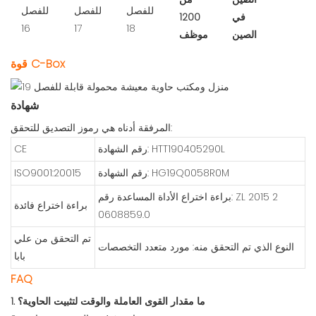
في
1200
الصين
موظف
قوة C-Box
شهادة
المرفقة أدناه هي رموز التصديق للتحقق:
رقم الشهادة: HTT190405290L
CE
رقم الشهادة: HG19Q0058R0M
ISO9001:20015
براءة اختراع الأداة المساعدة رقم: ZL 2015 2
براءة اختراع فائدة
0608859.0
تم التحقق من علي
النوع الذي تم التحقق منه: مورد متعدد التخصصات
بابا
FAQ
1. ما مقدار القوى العاملة والوقت لتثبيت الحاوية؟