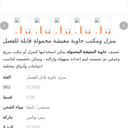
منزل ومكتب حاوية معيشة محمولة قابلة للفصل
تصنيف:
حاوية المعيشة المحمولة
يمكن استخدامها كمنزل أو مكتب مريح
وعملي. تم تصميمه ليتم إعداده بسهولة وإزالته ، ويمكن تخصيصه لتناسب
احتياجات وأذواق مختلفة
منزل حاوية قابل للفصل
الفئة:
SKU:
DC009
FOB
قسط:
شنتشن/ نانشا
ميناء الشحن:
سي بوكس
ماركة:
DC009
البند لا: