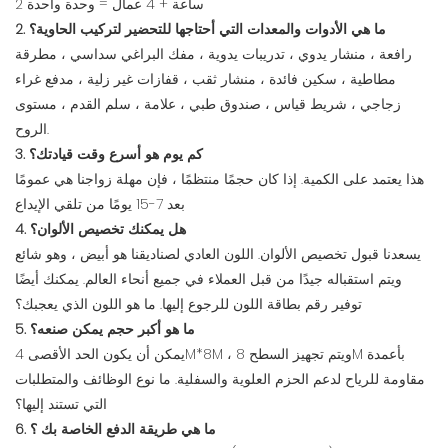
2 ساعة + 4 عمال = وحدة واحدة
2. ما هي الأدوات والمعدات التي أحتاجها للتحضير لتركيب الحاوية؟
رافعة ، منشار يدوي ، تدريبات يدوية ، مفك البراغي سداسي ، مطرقة
مطاطية ، سكين فائدة ، منشار ثقب ، قفازات غير زلية ، مدفع غراء
زجاجي ، شريط قياس ، صندوق طبي ، علامة ، سلم القدم ، مستوى
الروح.
3. كم يوم هو أسرع وقت قيادتك؟
هذا يعتمد على الكمية. إذا كان حجمًا منتظمًا ، فإن مهلة زواجنا هي عمومًا
بعد 7-15 يومًا من تلقي الإيداع
4. هل يمكنك تخصيص الألوان؟
يسعدنا قبول تخصيص الألوان. اللون العادي لصناديقنا هو أبيض ، وهو شائع
ويتم استقباله جيدًا من قبل العملاء في جميع أنحاء العالم. يمكنك أيضًا
توفير رقم بطاقة اللون للرجوع إليها. ما هو اللون الذي يعجبك؟
5. ما هو أكبر حجم يمكن صنعه؟
يمكن أن يكون الحد الأقصى 4M*8M ، ويتم تجهيز السطح 8M بأعمدة
مقاومة للرياح لدعم الحزم العلوية والسفلية. ما نوع الوظائف والمتطلبات
التي تستند إليها؟
6. ما هي طريقة الدفع الخاصة بك ؟