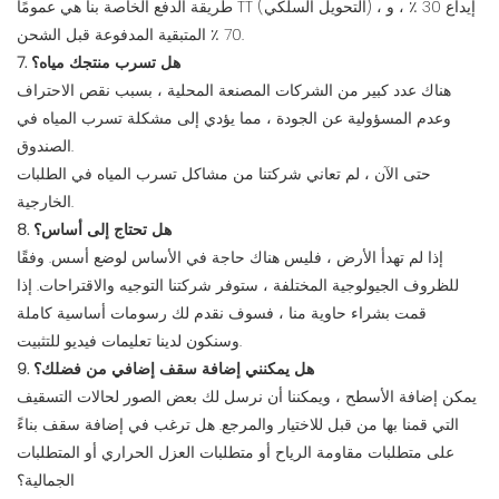
طريقة الدفع الخاصة بنا هي عمومًا TT (التحويل السلكي) ، إيداع 30 ٪ ، و
70 ٪ المتبقية المدفوعة قبل الشحن.
7. هل تسرب منتجك مياه؟
هناك عدد كبير من الشركات المصنعة المحلية ، بسبب نقص الاحتراف
وعدم المسؤولية عن الجودة ، مما يؤدي إلى مشكلة تسرب المياه في
الصندوق.
حتى الآن ، لم تعاني شركتنا من مشاكل تسرب المياه في الطلبات
الخارجية.
8. هل تحتاج إلى أساس؟
إذا لم تهدأ الأرض ، فليس هناك حاجة في الأساس لوضع أسس. وفقًا
للظروف الجيولوجية المختلفة ، ستوفر شركتنا التوجيه والاقتراحات. إذا
قمت بشراء حاوية منا ، فسوف نقدم لك رسومات أساسية كاملة
وسنكون لدينا تعليمات فيديو للتثبيت.
9. هل يمكنني إضافة سقف إضافي من فضلك؟
يمكن إضافة الأسطح ، ويمكننا أن نرسل لك بعض الصور لحالات التسقيف
التي قمنا بها من قبل للاختيار والمرجع. هل ترغب في إضافة سقف بناءً
على متطلبات مقاومة الرياح أو متطلبات العزل الحراري أو المتطلبات
الجمالية؟