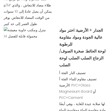
μ/M² طلاء مضاد للانتعاش ، والذي
يمكن أن يصل عادةً إلى 10 سنوات
من الوقت المضاد للانتعاش. يوفر
طول العمر إلى حد كبير.
الجدار + الأرضية: اختر مواد
عالية الجودة ومواد مقاومة
للرطوبة
لوحة الحائط: صخرة الصوف/
الزجاج الصلب الصلب لوحة
الصلب
تصنيف النار: الفئة أ
تصنيف مقاوم للماء: الفئة أ
الأرضية: PVC+Glass
Magnesium Board أو
PVC+Cement
لها صلابة جيدة للغاية ، وهي أيضًا
مادة مقاومة للماء ومقاومة للماء