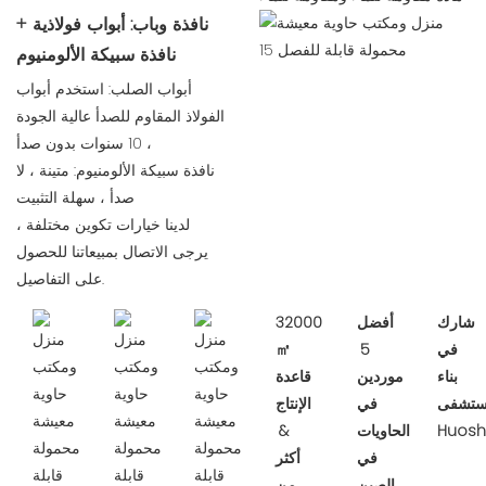
نافذة وباب: أبواب فولاذية +
نافذة سبيكة الألومنيوم
أبواب الصلب: استخدم أبواب
الفولاذ المقاوم للصدأ عالية الجودة
، 10 سنوات بدون صدأ
نافذة سبيكة الألومنيوم: متينة ، لا
صدأ ، سهلة التثبيت
لدينا خيارات تكوين مختلفة ،
يرجى الاتصال بمبيعاتنا للحصول
على التفاصيل.
شارك
أفضل
32000
في
5
㎡
بناء
موردين
قاعدة
تشفى
في
الإنتاج
Huos
الحاويات
&
في
أكثر
الصين
من