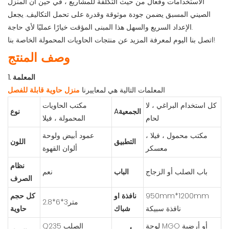
الاستخدامات وفعال من حيث التكلفة للمشاريع ، في حين أن المنزل
الصيني المسبق يضمن جودة موثوقة وقدرة على تحمل التكاليف. يجعل
الإعداد السريع والسهل هذا المبنى المؤقت خيارًا عمليًا لأي حاجة.
اتصل بنا اليوم لمعرفة المزيد عن منتجات الحاويات المحمولة الخاصة بنا!
وصف المنتج
1. المعلمة
المعلمات التالية هي لمعاييرنا
منزل حاوية قابلة للفصل
كل استخدام البراغي ، لا
مكتب الحاويات
Aالجمعية
نوع
لحام
المحمولة ، فيلا
مكتب محمول ، فيلا ،
عمود أبيض ولوحة
التطبيق
اللون
معسكر
ألوان القهوة
نظام
باب الصلب أو الزجاج
الباب
نعم
الصرف
950mm*1200mm
نافذة او
كل حجم
متر3*6*2.8
نافذة سبيكة
شباك
حاوية
لوحة MGO أو أرضية
Q235 الصلب