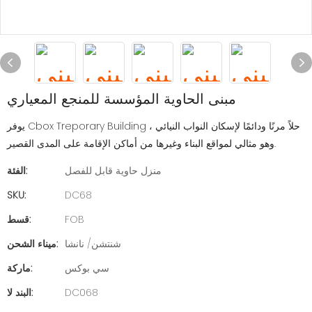
مبنى الحاوية المؤسسة للمنجع المعياري
يوفر Cbox Treporary Building حلاً مرنًا ودائمًا لإسكان النواب النيائي ،
وهو مثالي لمواقع البناء وغيرها من أماكن الإقامة على المدى القصير.
منزل حاوية قابل للفصل
الفئة:
SKU:
DC68
FOB
قسط:
شنتشن/ نانشا
ميناء الشحن:
سي بوكس
ماركة:
DC068
البند لا: