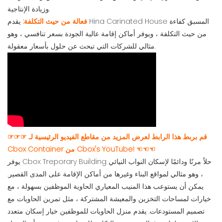
وزيادة الإنتاجية.
فعالة من حيث التكلفة:
يقدم Hina Carinated House المسبق كفاءة
من حيث التكلفة ، ويوفر أماكن إقامة عالية الجودة بسعر تنافسي ، وهو
مثالي للشركات التي تبحث عن حلول بأسعار معقولة.
☞☞☞ قم بربط هذا الرابط لعرض المزيد من مقاطع الفيديو الرئيسية لـ
Cbox Container من Cbox's YouTube! ☜☜☜
يوفر Cbox Treporary Building حلاً مرنًا ودائمًا لإسكان النواب النيائي
، وهو مثالي لمواقع البناء وغيرها من أماكن الإقامة على المدى القصير.
يمكن أن يستوعب هذا المنيب المعياري الحاوية الموظفين بسهولة ، مع
خيارات لمساحات التخزين والمعيشة المشتركة ، مثل تمرين الحاويات مع
تصميم المستودعات. يقدم منزل الحاويات للموظفين خيار إسكان متعدد