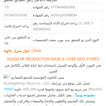
المرفقة أدناه هي رموز التصديق للتحقق:
رقم الشهادة: HTT190405290L
CE
رقم الشهادة: HG19Q0058R0M
ISO9001:20015
براءة اختراع الأداة المساعدة رقم: ZL 2015 2
براءة اختراع فائدة
0608859.0
تم التحقق من علي
النوع الذي تم التحقق منه: مورد متعدد التخصصات
بابا
حول منزل حاوية Cbox
32,000 M² PRODUCTION BASE & OVER 1200 STAFFS
نحن المورد الأول والوحيد للمنزل باستخدام خط إنتاج تلقائي بالكامل في
الصين
Guangdong Cbox Co. ، Ltd ، تعمل على موقع متر مترابط
350،000 متر مربع مع ناتج سنوي ملحوظ قدره 200،000 حاوية
(500+
مجموعة يوميا)
، يقف ككيان شامل مخصص لجميع خدمات الحاويات.
ويشمل ذلك التصميم والتطوير والإنتاج والمبيعات والتركيب والتشغيل