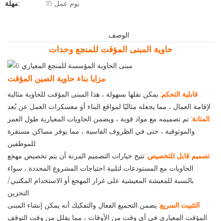
15 يوم عمل
مهلة:
الوصف
حاوية المبنى المؤقت للمنجع وحدات
مزايا بناء حاوية الصين المؤقت
قابلية التحكم:
يمكن نقلها بسهولة ، هذا المبنى المؤقت للحاوية مثالية
لإقامة العمال ، مما يجعله مثاليًا لمواقع البناء أو معسكرات العمل عن بُعد.
المتانة:
تم تصميمه مع مواد قوية ، ويضمن الحاويات المعيارية طول العمر
والموثوقية ، حتى في الظروف القاسية ، مما يوفر مساكن مستقرة
للموظفين.
تصميم قابل للتخصيص:
تتيح خيارات التصميم المرنة أن يتم تخصيص مهجع
الحاويات مع المستودعات لتلبية احتياجات المشروع المحددة ، سواء
بالنسبة للمعيشة المعيشية على غرار المهجع أو الاستخدام المكتبي/
التخزين.
التثبيت السريع:
يضمن التجميع الفعال والتفكيك أنه يمكن إنشاء المبنى
المؤقت المعياري في أي وقت من الأوقات ، مما يقلل من وقت التوقف