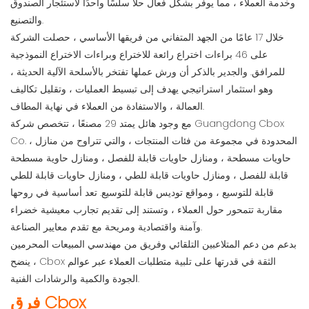
وخدمة العملاء ، مما يوفر بشكل فعال حلًا سلسًا واحدًا لاستئجار الصندوق
والتصنيع.
خلال 17 عامًا من الجهد المتفاني من فريقها الأساسي ، حصلت الشركة
على 46 براءات اختراع رائعة للاختراع وبراءات الاختراع النموذجية
للمرافق. والجدير بالذكر أن ورش عملها تفتخر بالأسلحة الآلية الحديثة ،
وهو استثمار استراتيجي يهدف إلى تبسيط العمليات ، وتقليل تكاليف
العمالة ، والاستفادة من العملاء في نهاية المطاف.
مع وجود هائل يمتد 29 مصنعًا ، تتخصص شركة Guangdong Cbox
Co. ، المحدودة في مجموعة من فئات المنتجات ، والتي تتراوح من منازل
حاويات مسطحة ، ومنازل حاويات قابلة للفصل ، ومنازل حاوية مسطحة
قابلة للفصل ، ومنازل حاويات قابلة للطي ، ومنازل حاويات قابلة للطي
قابلة للتوسيع ، ومواقع توديس قابلة للتوسيع. تعد أساسية في روحها
مقاربة تتمحور حول العملاء ، وتستند إلى تقديم تجارب معيشية خضراء
وآمنة واقتصادية ومريحة مع تقدم معايير الصناعة.
بدعم من دعم المتلاعبين التلقائي وفريق من مهندسي المبيعات المحرمين
، ينضح Cbox الثقة في قدرتها على تلبية متطلبات العملاء عبر عوالم
الجودة والكمية والرشادات الفنية.
فرق Cbox