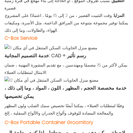
التطبيق:
بسبب ظروف الموقع ، أو الحاجة إلى بناء مهجع في فترة زمنية
قصيرة.
المزايا:
وقت التثبيت القصير ، من 2 إلى 15 يومًا ، اعتمادًا على المشروع.
يمكننا توفير مجموعة متنوعة من المرافق الداعمة، مثل الأسرة، ومكيفات
الهواء، والطاولات، وما إلى ذلك.
C-Box Service
خدمة التصميم المجانية: CAD + رسم تأثير
يمكن لأكثر من 15 مصممًا ومهندسين ، مع تقديم المشورة المهنية ، ضمان
الامتثال لمتطلبات العملاء.
خدمة مخصصة: الحجم ، المظهر ، اللون ، المواد ، وما إلى ذلك ،
يمكن تخصيصها
وفقًا لمتطلبات العملاء ، يمكننا أيضًا تخصيص سمك الصلب ولون المظهر
والمعالجة المضادة للوقوف وألواح الجدران والألواح السفلية ، إلخ.
C-Box Portable Container Groomitory
ملاحظة: يمكن تخصيص جميع منتجاتنا ، إذا كنت بحاجة إلى