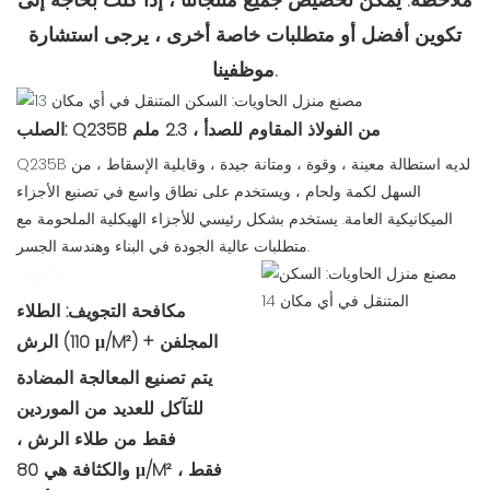
تكوين أفضل أو متطلبات خاصة أخرى ، يرجى استشارة
موظفينا.
الصلب: Q235B من الفولاذ المقاوم للصدأ ، 2.3 ملم
Q235B لديه استطالة معينة ، وقوة ، ومتانة جيدة ، وقابلية الإسقاط ، من
السهل لكمة ولحام ، ويستخدم على نطاق واسع في تصنيع الأجزاء
الميكانيكية العامة. يستخدم بشكل رئيسي للأجزاء الهيكلية الملحومة مع
متطلبات عالية الجودة في البناء وهندسة الجسر.
Cbox
مكافحة التجويف: الطلاء
الرش (110 μ/M²) + المجلفن
يتم تصنيع المعالجة المضادة
للتآكل للعديد من الموردين
فقط من طلاء الرش ،
والكثافة هي 80 μ/M² فقط ،