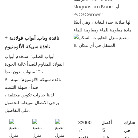
Magnesium Board أو
PVC+Cement
لها صلابة جيدة للغاية ، وهي أيضًا
مادة مقاومة للماء ومقاومة للماء
نافذة وباب: أبواب فولاذية +
نافذة سبيكة الألومنيوم
أبواب الصلب: استخدم أبواب
الفولاذ المقاوم للصدأ عالية الجودة
، 10 سنوات بدون صدأ
نافذة سبيكة الألومنيوم: متينة ، لا
صدأ ، سهلة التثبيت
لدينا خيارات تكوين مختلفة ،
يرجى الاتصال بمبيعاتنا للحصول
على التفاصيل.
شارك
أفضل
32000
في
5
㎡