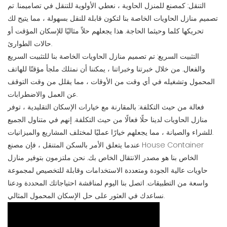
التنقل: كمصنع للمنزل الحاوية ، نعطي الأولوية للتنقل في تصاميمنا. تم
تصميم منازل الحاويات الخاصة بنا لتكون قابلة للنقل بسهولة ، مما يتيح لك
تحريكها كلما وحيثما الحاجة. هذا يجعلهم حلاً مثاليًا للإسكان المؤقت أو
حالات الطوارئ.
التثبيت السريع: تم تصميم منازل الحاويات الخاصة بنا للتثبيت السريع
والفعال. من خلال خبرتنا وخبراتنا ، يمكننا أن نمتلك ملجأ مؤقتًا للهاتف
المحمول وتشغيله في أي وقت من الأوقات ، مما يقلل من وقت التوقف
عن العمل والاضطرابات.
فعالة من حيث التكلفة: بالمقارنة مع خيارات الإسكان التقليدية ، توفر
منازل الحاويات لدينا حلًا فعالًا من حيث التكلفة. إنهم في متناول الجميع
للشراء والصيانة ، مما يجعلهم خيارًا عمليًا لمختلف المشاريع والميزانيات.
عندما يتعلق الأمر بالسكن المتنقل ، فإن مصنع House Container
الخاص بنا هو مصدر الانتقال الخاص بك. نحن ملتزمون بتوفير منازل
حاويات عالية الجودة ومتعددة الاستخدامات وقابلة للتخصيص لمجموعة
واسعة من التطبيقات. اتصل بنا اليوم لمناقشة احتياجاتك المحددة ودعنا
نساعدك في العثور على حل الإسكان المحمول المثالي.