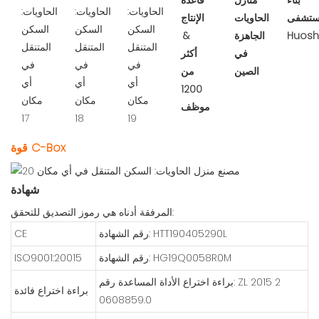
بناء
منازل
قاعدة
تشفى
الحاويات
الإنتاج
Huos
الجاهزة
&
في
أكثر
الصين
من
1200
موظف
قوة C-Box
شهادة
المرفقة أدناه هي رموز التصديق للتحقق:
رقم الشهادة: HTT190405290L
CE
رقم الشهادة: HG19Q0058R0M
ISO9001:20015
براءة اختراع الأداة المساعدة رقم: ZL 2015 2
براءة اختراع فائدة
0608859.0