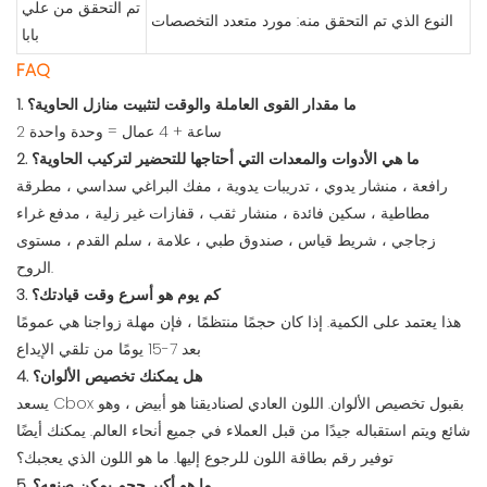
تم التحقق من علي
النوع الذي تم التحقق منه: مورد متعدد التخصصات
بابا
FAQ
1. ما مقدار القوى العاملة والوقت لتثبيت منازل الحاوية؟
2 ساعة + 4 عمال = وحدة واحدة
2. ما هي الأدوات والمعدات التي أحتاجها للتحضير لتركيب الحاوية؟
رافعة ، منشار يدوي ، تدريبات يدوية ، مفك البراغي سداسي ، مطرقة
مطاطية ، سكين فائدة ، منشار ثقب ، قفازات غير زلية ، مدفع غراء
زجاجي ، شريط قياس ، صندوق طبي ، علامة ، سلم القدم ، مستوى
الروح.
3. كم يوم هو أسرع وقت قيادتك؟
هذا يعتمد على الكمية. إذا كان حجمًا منتظمًا ، فإن مهلة زواجنا هي عمومًا
بعد 7-15 يومًا من تلقي الإيداع
4. هل يمكنك تخصيص الألوان؟
يسعد Cbox بقبول تخصيص الألوان. اللون العادي لصناديقنا هو أبيض ، وهو
شائع ويتم استقباله جيدًا من قبل العملاء في جميع أنحاء العالم. يمكنك أيضًا
توفير رقم بطاقة اللون للرجوع إليها. ما هو اللون الذي يعجبك؟
5. ما هو أكبر حجم يمكن صنعه؟