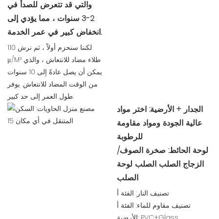
والتي قد تتعرض للصدأ في
2-3 سنوات ، مما يؤدي إلى
انخفاض كبير في عمر الخدمة.
لكننا سنحزم أولاً ، ثم نرش 110
μ/M² طلاء مضاد للانتعاش ، والذي
يمكن أن يصل عادةً إلى 10 سنوات
من الوقت المضاد للانتعاش. يوفر
طول العمر إلى حد كبير.
الجدار + الأرضية: اختر مواد
عالية الجودة ومواد مقاومة
للرطوبة
لوحة الحائط: صخرة الصوف/
الزجاج الصلب الصلب لوحة
الصلب
تصنيف النار: الفئة أ
تصنيف مقاوم للماء: الفئة أ
الأرضية: PVC+Glass