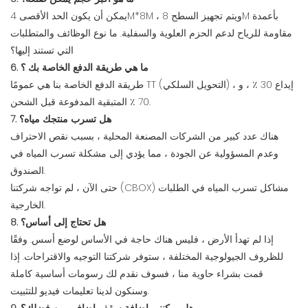
يمكن أن يكون الحد الأقصى 4M*8M ، ويتم تجهيز السطح 8M بأعمدة
مقاومة للرياح لدعم الحزم العلوية والسفلية. ما نوع الوظائف والمتطلبات
التي تستند إليها؟
6. ما هي طريقة الدفع الخاصة بك ؟
طريقة الدفع الخاصة بنا هي عمومًا TT (التحويل السلكي) ، إيداع 30 ٪ ، و
70 ٪ المتبقية المدفوعة قبل الشحن.
7. هل تسرب منتجك مياه؟
هناك عدد كبير من الشركات المصنعة المحلية ، بسبب نقص الاحتراف
وعدم المسؤولية عن الجودة ، مما يؤدي إلى مشكلة تسرب المياه في
الصندوق.
حتى الآن ، لم تواجه شركتنا (CBOX) مشاكل تسرب المياه في الطلبات
الخارجية.
8. هل تحتاج إلى أساس؟
إذا لم تهدأ الأرض ، فليس هناك حاجة في الأساس لوضع أسس. وفقًا
للظروف الجيولوجية المختلفة ، ستوفر شركتنا التوجيه والاقتراحات. إذا
قمت بشراء حاوية منا ، فسوف نقدم لك رسومات أساسية كاملة
وسنكون لدينا تعليمات فيديو للتثبيت.