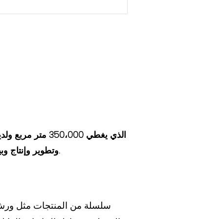
وتطوير وإنتاج وبيع وتثبيت وتشغيل ، والخدمة ككل ، وتوفير استئجار وتصنيع صندوق واحد للعملاء.