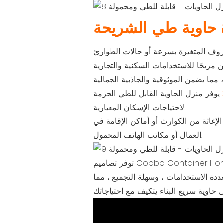
 حاوية طي الشريحة
يوفر منزل الحاوية القابل للطي الحزمة Flat Pack خيارًا مناسبًا للميزانية دون المساس بالجودة ، وهو مثالي
لاحتياجات الإسكان المعيارية.
إغاثة من الكوارث أو أماكن الإقامة في
العمال أو مكاتب الهاتف المحمول.
توفر تصاميم Cobbo Container Home حلولًا قابلة للطي ومحمولة وسريعة للبناء ، وهي مثالية للسكن المؤقت الحديث والفعال. تتميز مواد متينة
ددة الاستخدامات ، وسهلة التجميع ، مما