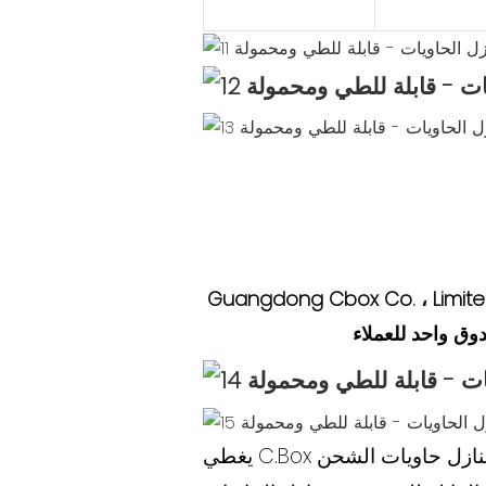
Guangdong Cbox Co. ،. الذي يغطي 350،000 متر مربع ولديه ناتج سنوي قدره 200000 حاوية ، مع التركيز على تصميم
يغطي C.Box سلسلة من المنتجات مثل ورش عمل بنية الصلب ، ومنازل حاويات الحزمة المسطحة ، ومنازل حاويات الشحن