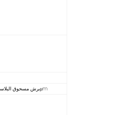
برش مسحوق البلاستيك الكهروستاتيكي الورنيش ≥80μm