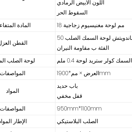
اللون الأبيض الرمادي
السقوط الحر
18 مم لوحة مغنيسيوم زجاجية
المادة المتفاع
 ساندويتش لوحة السمك الصلب
القطن العزل
الفئة ب مقاومة النيران
سمك كولر ستريد لوحة 0.4 ملم
لوحة الصلب الم
العرض × مم*1900mm
المواصفات
باب حديد
المواد
قفل مخفي
950mm*1100mm
المواصفات
الصلب البلاستيكي
الإطار المواد