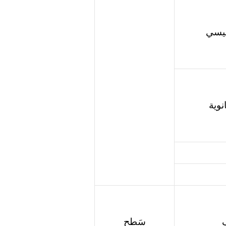
ئيسي
نوية
سَطح