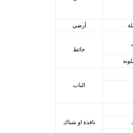
لة
أرضي
حائط
لونة
الباب
نافذة او شباك