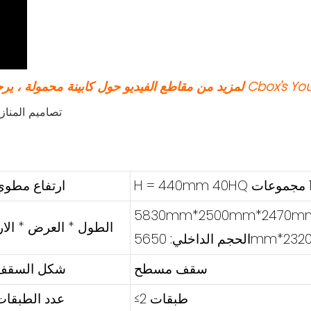
 كابينة محمولة ، يرجى النقر فوق هذا الرابط إلى Cbox's YouTube
ارتفاع مطوي
5830mm*2500mm*2470m
الطول * العرض * الار
5650mm*2320mm*
سقف مسطح
شكل السقف
≤2 طبقات
عدد الطبقات