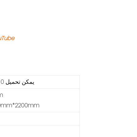
☛☛☛ لمزيد من مقاطع الفيديو حول
H = 440mm 40HQ يمكن تحميل 10 مجموعات
m
الحجم الداخلي: 2200mm