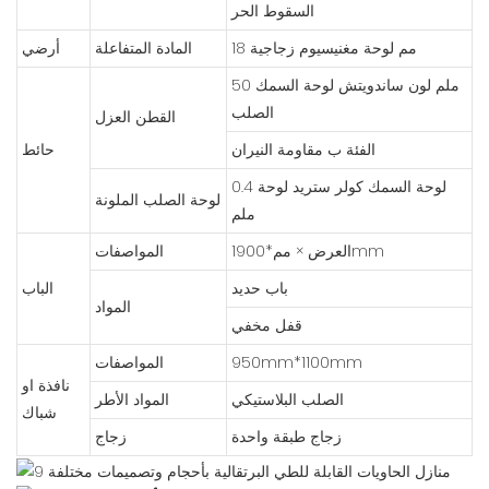
السقوط الحر
18 مم لوحة مغنيسيوم زجاجية
المادة المتفاعلة
أرضي
50 ملم لون ساندويتش لوحة السمك
الصلب
القطن العزل
الفئة ب مقاومة النيران
حائط
لوحة السمك كولر ستريد لوحة 0.4
لوحة الصلب الملونة
ملم
العرض × مم*1900mm
المواصفات
باب حديد
الباب
المواد
قفل مخفي
950mm*1100mm
المواصفات
نافذة او
الصلب البلاستيكي
المواد الأطر
شباك
زجاج طبقة واحدة
زجاج