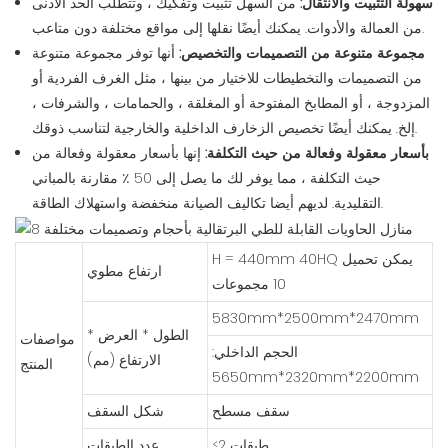
سهولة التثبيت والانتقال:
من السهل تثبيت وتفكيك ، وتتطلب الحد الأدنى
من العمالة والأدوات. يمكنك أيضًا نقلها إلى مواقع مختلفة دون متاعب.
مجموعة متنوعة من التصميمات والتخصيص:
أنها توفر مجموعة متنوعة
من التصميمات والتخطيطات للاختيار من بينها ، مثل الغرف الفردية أو
المزدوجة ، أو المطابخ المفتوحة أو المغلقة ، والحمامات ، والشرفات ،
إلخ. يمكنك أيضًا تخصيص الزخارف الداخلية والخارجية لتناسب ذوقك.
بأسعار معقولة وفعالة من حيث التكلفة:
إنها بأسعار معقولة وفعالة من
حيث التكلفة ، مما يوفر لك ما يصل إلى 50 ٪ مقارنة بالمباني
التقليدية. لديهم أيضا تكاليف الصيانة منخفضة واستهلاك الطاقة.
H = 440mm 40HQ يمكن تحميل
ارتفاع مطوي
10 مجموعات
5830mm*2500mm*2470mm
الطول * العرض *
مواصفات
الحجم الداخلي:
الارتفاع (مم)
المنتج
5650mm*2320mm*2200mm
سقف مسطح
شكل السقف
≤2 طبقات
عدد الطبقات