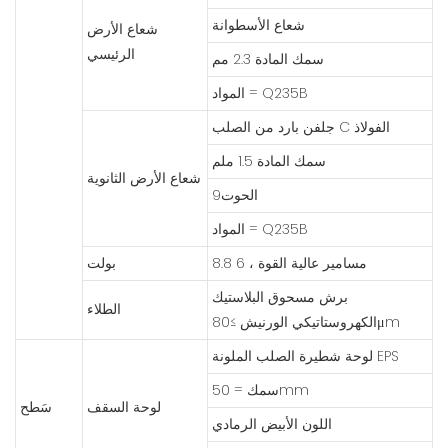
شعاع الأسطوانة
شعاع الأرض
الرئيسي
سمك المادة 2.3 مم
المواد = Q235B
جلفن بارد من الصلب C الفولاذ
سمك المادة 1.5 ملم
شعاع الأرض الثانوية
الحوت9
المواد = Q235B
8.8 مسامير عالية القوة ، 6
بولت
برش مسحوق البلاستيك
الطلاء
الكهروستاتيكي الورنيش ≥80μm
لوحة شطيرة الصلب الملونة EPS
سمك = 50mm
لوحة السقف
سَطح
اللون الأبيض الرمادي