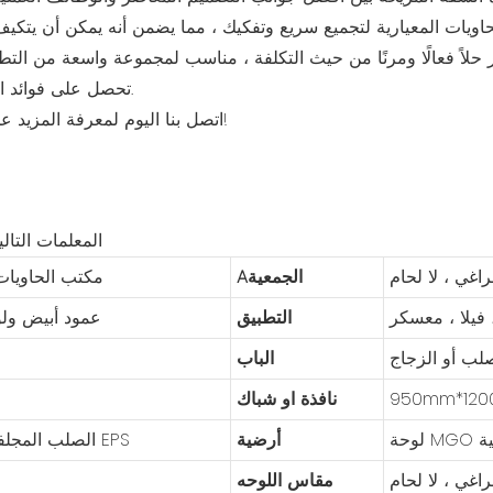
اويات المعيارية لتجميع سريع وتفكيك ، مما يضمن أنه يمكن أن يتكي
لاً فعالًا ومرنًا من حيث التكلفة ، مناسب لمجموعة واسعة من التطبيقات.
تحصل على فوائد الكفاءة والحداثة والتعدد في حزمة واحدة.
اتصل بنا اليوم لمعرفة المزيد عن منتجات الحاويات المحمولة الخاصة بنا!
المعلمات التال
اغي ، لا لحام
Aالجمعية
مكتب الحاويات 
فيلا ، معسكر
التطبيق
عمود أبيض ولو
لب أو الزجاج
الباب
نافذة او شباك
ية
أرضية
Q235 الصلب المجلفن ، لوحة EPS
اغي ، لا لحام
مقاس اللوحه