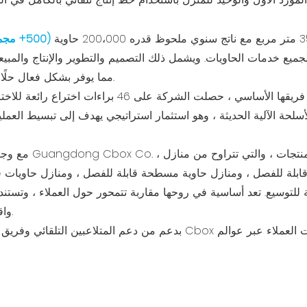
(500+ م
 خدمات الحاويات. ويشمل ذلك التصميم والتطوير والإنتاج والمبيعا
مما يوفر بشكل فعال حلًا سلسًا واحدًا لاستئجار الصندوق والتصنيع.
خلال 17 عامًا من الجهد المتفاني من فريقها الأساسي ، حص
سلحة الآلية الحديثة ، وهو استثمار استراتيجي يهدف إلى تبسيط العمليا
بلة للفصل ، ومنازل حاوية مسطحة قابلة للفصل ، ومنازل حاويات قا
ة للتوسيع. تعد أساسية في روحها مقاربة تتمحور حول العملاء ، وتست
واقتصادية ومريحة مع تقدم معايير الصناعة.
بدعم من دعم المتلاعبين التلقائي وفريق من مهندسي المبيعات المحرمين