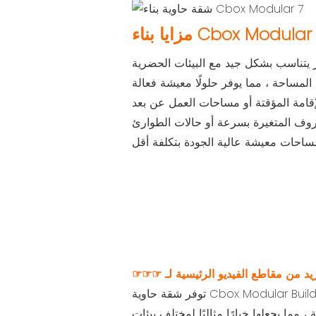
مزايا بناء Cbox Modular
توفر شقة حاوية Cbox Modular Building حلاً معيشًا حديثًا وفعالًا للفضاء مع تصميم بناء وحدات ، مثالي للإسكان الحضري ، أماكن الإقامة المؤقتة
ما يجعلها خيارًا مثاليًا لمختلف بيئات