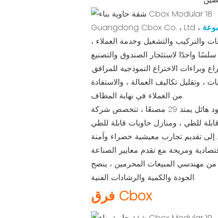
جموعة
ت والتركيب والتشغيل وخدمة العملاء ،
لت الشركة على 46 براءات اختراع رائعة للاختراع وبراءات الاختراع النموذجية للمرافق.
ت ، وتقليل تكاليف العمالة ، والاستفادة
من العملاء في نهاية المطاف.
مع وجود هائل يمتد 29 مصنعًا ، تتخصص شركة Guangdong Cbox Co. ، المحدودة في مجموعة من فئات المنتجات ، والتي تتراوح من منازل
بلة للطي ، ومنازل حاويات قابلة للطي
ند إلى تقديم تجارب معيشية خضراء وآمنة
 ، ينضح Cbox الثقة في قدرتها على تلبية متطلبات العملاء عبر عوالم
الجودة والكمية والرشادات الفنية.
فرق Cbox