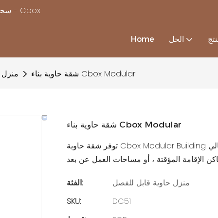
سحر بناء منزل بسرعة ، مع استكمال حلول منزل الحاويات المخصصة - Cbox
تج
الحل
Home
شقة حاوية بناء Cbox Modular
منزل ح
شقة حاوية بناء Cbox Modular
توفر شقة حاوية Cbox Modular Building حلاً معيشًا حديثًا وفعالًا للفضاء مع تصميم بناء وحدات ، مثالي
منزل حاوية قابل للفصل
الفئة:
SKU:
DC51