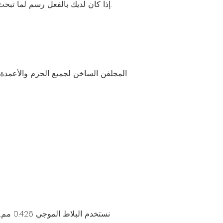
B. إذا كان لديك بالفعل رسم لما تبحث عنه ، فيرجى إرساله إلينا. يمكن للمصممين لدينا تزويدك برسم ثلاثي الأبعاد استنادًا إلى التصميم الخاص بك.
نستخد