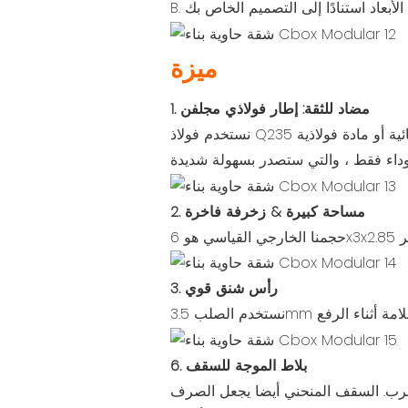
ميزة
1. مضاد للثقة: إطار فولاذي مجلفن
نستخدم فولاذ Q235 المجلفن الساخن لجميع الحزم والأعمدة والمصفيين. إنه عالي الأداء ومضاد. تستخدم بعض المصانع ألواحًا كهربائية أو مادة فولاذية
2. مساحة كبيرة & زخرفة فاخرة
3. رأس شنق قوي
6. بلاط الموجة للسقف
سقف من التسرب. السقف المنحني أيضا يجعل الصرف