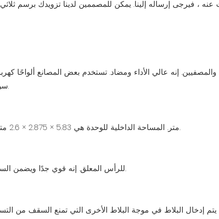
سوداء فقط ، والتي ستصدر بسهولة شديدة.
حجمنا الخارجي القياسي هو 6x3x2.85 متر. المساحة الداخلية للوحدة هي 5.83 × 2.875 × 2.6 متر.
نستخدم الصلب 3.5mm للرأس المعلق. إنه قوي جدًا ويضمن السلامة أثناء الرفع.
م البلاط الموجي 0.426 مم. يتم إدخال البلاط في موجة البلاط الأخرى التي تمنع ال