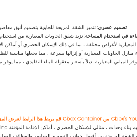
تتميز الشقة المريحة للحاوية بتصميم أنيق معاصر يتناسب بشكل جيد مع البيئات الحضرية.
تصميم عصري:
اءة في استخدام المساحة:
الرئيسية لـ Cbox Container من Cbox's YouTube! ☜☜☜
لشقة المريحة بين أفضل جوانب التصميم المعاصر والوظائف العملية ، م