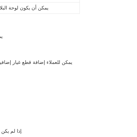
يمكن أن يكون لوحة البل
يمكن تخصيص حجم منازل الحاويات القابلة للفصل لتلبية احتياجاتك الفردية. حجمنا القياسي هو 6 × 3 × 2.8 متر.
يمكن للعملاء إضافة قطع غيار إضافية
A. إذا لم يكن لديك رسم لما تبحث عنه ، فيرجى وصف التصميم الذي تريده حتى يتمكن المصممون من رسم التصميم لك.