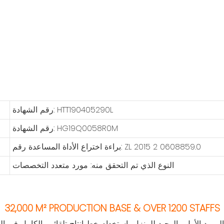
رقم الشهادة: HTT190405290L
رقم الشهادة: HG19Q0058R0M
براءة اختراع الأداة المساعدة رقم: ZL 2015 2 0608859.0
النوع الذي تم التحقق منه: مورد متعدد التخصصات
32,000 M² PRODUCTION BASE & OVER 1200 STAFFS
لمورد الأول والوحيد للمنزل باستخدام خط إنتاج تلقائي بالكامل في ا