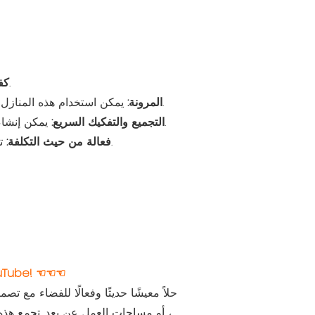
تزيد شقق الحاويات المعيارية من استخدام المساحة ، مما يوفر حلولًا معيشة فعالة.
كف
يمكن استخدام هذه المنازل المعيارية لأغراض مختلفة ، بما في ذلك الإسكان الحضري أو أماكن الإقامة المؤقتة أو مساحات العمل عن بعد.
المرونة:
يمكن إنشاء منازل الحاويات المعيارية أو إنزالها بسرعة ، مما يجعلها مناسبة للظروف المتغيرة بسرعة أو حالات الطوارئ.
التجميع والتفكيك السريع:
توفر المباني المعيارية بديلاً بأسعار معقولة للبناء التقليدي ، مما يوفر مساحات معيشة عالية الجودة بتكلفة أقل.
فعالة من حيث التكلفة:
☞☞☞ قم بربط هذا الرابط لعرض المزيد من مقاطع الفيديو 
، أو مساحات العمل عن بعد. تجمع هذه ا