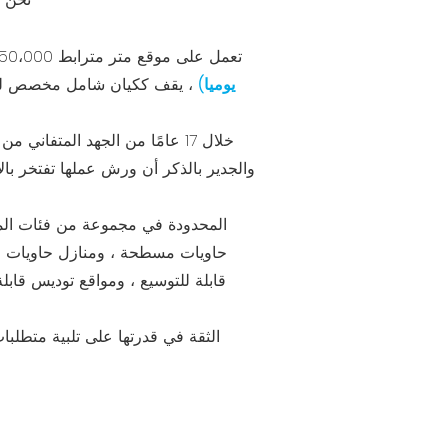
Guangdong Cbox Co. ، Ltd ، تعمل على موقع متر مترابط 350،000 متر مربع مع ناتج سنوي ملحوظ قدره 200،000 حاوية
يوميا)
، يقف ككيان شامل مخصص لجميع
والجدير بالذكر أن ورش عملها تفتخر بالأ
حاويات مسطحة ، ومنازل حاويات قا
قابلة للتوسيع ، ومواقع توديس قابل