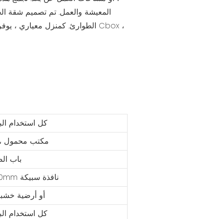
المعيشة والعمل. تم تصميم شقة الح
الطوارئ. كمنزل معياري ، يوفر ح
كل استخدام البر
مكتب محمول ، 
باب الص
950mm*1200mm نافذة سبيكة
لوحة MGO أو أرضية خشب
كل استخدام البر