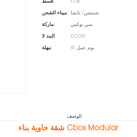
FOB
قسط:
شنتشن/ نانشا
ميناء الشحن:
سي بوكس
ماركة:
DC051
البند لا:
15 يوم عمل
مهلة:
الوصف
شقة حاوية بناء Cbox Modular