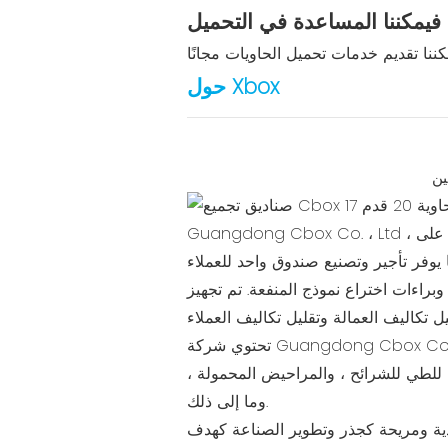
 فيمكننا المساعدة في التحميل
ننا تقديم خدمات تحميل الحاويات مجانًا
حول Xbox
ين
 على
سي للشركة ، حصلت على 46 براءة اختراع للاختراع وبراءات اختراع نموذج المنفعة. تم تجهيز
تحتوي شركة Guangdong Cbox Co. ، Limited على 29 مصنعًا ، وتشمل فئات المنتجات المنتجة منازل الحاويات المسطحة ، ومنازل الحاويات
 للطي للشرائح ، والمراحيض المحمولة ،
وما إلى ذلك.