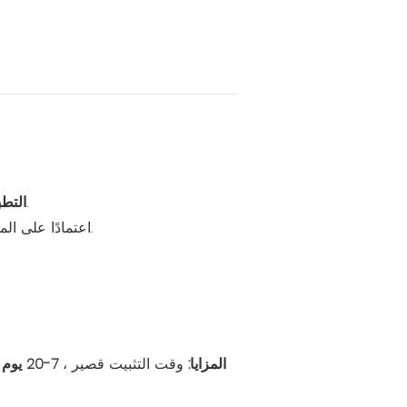
المكاتب المؤقتة في مواقع البناء وورش العمل المدمجة في المكاتب والمكاتب الخارجية منخفضة التكلفة.
التطب
S ، اعتمادًا على المشروع ، يحتاج مكتب حاوية واحد فقط إلى يوم واحد لإكمال التثبيت.
المزايا:
وقت التثبيت قصير ،
7-20 يوم