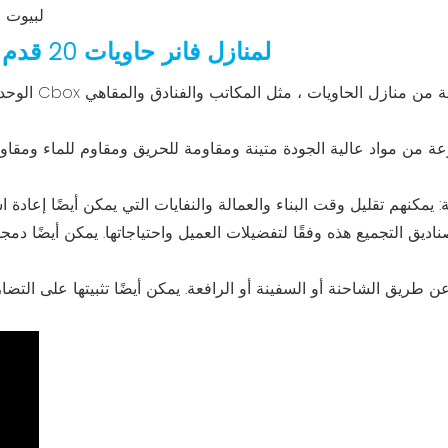
ميزة صناديق تجميع Cbox لمنازل فانر حاويات 20 قدم
الوحدات المعيار
ة من مواد عالية الجودة متينة ومقاومة للحريق ومقاوم للماء ومقاو
يق التجميع هذه وفقًا لتفضيلات العميل واحتياجاتها. يمكن أيضًا دمج