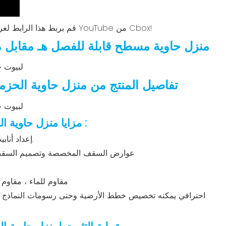
☞☞☞ قم بربط هذا الرابط لعرض المزيد من مقاطع الفيديو من YouTube من Cbox!
منزل حاوية مسطح قابلة للفصل
هـ مقابل م
تفاصيل المنتج من منزل حاوية الحزم
:
مزايا منزل حاوية الحزمة المسطحة القابلة للفصل
1. إعداد أنابيب الصرف في الأعمدة لتسريع الصرف.
2. عوارض السقف المخصصة وتصميم السقف 
4. مقاوم للماء ، مقا
5. لديك فريق تصميم Cbox احترافي يمكنه تخصيص خطط الأرضية وحتى رسومات النماذج 