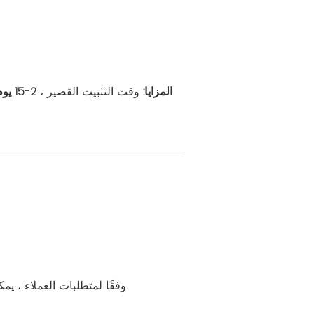
المزايا:
وقت التثبيت القصير ،
2-15 يوم
وفقًا لمتطلبات العملاء ، يمكننا أيضًا تخصيص سمك الصلب ولون المظهر والمعالجة المضادة للوقوف وألواح الجدران والألواح السفلية ، إلخ.