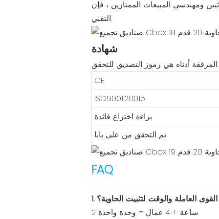
ين ، فإن Cbox واثق من أنه يمكننا تلبية متطلبات العملاء على الجودة والكمية وحتى التوجيه
التقني.
شهادة
المرفقة أدناه هي رموز التصديق للتحقق:
CE
ISO9001:20015
براءة اختراع فائدة
تم التحقق من علي بابا
FAQ
ر القوى العاملة والوقت لتثبيت الحاوية؟
2 ساعة + 4 عمال = وحدة واحدة