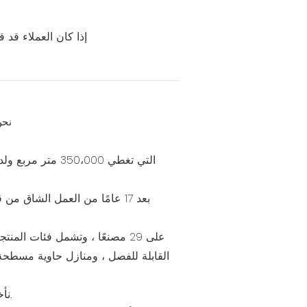
إذا كان العملاء قد 
نحن
Guangdong Cbox Co. ، Ltd ، التي تغطي 350،000 متر مربع ولديها ناتج سنوي قدره 200000 حاوية
القابلة للفصل ، ومنازل حاوية مسطحة 
نأخذ الحاجة إلى العميل باعتباره القاعدة والأجهزة الخضراء آمنة واقتصادية ومريحة كجذر وتطوير الصناعة كهدف.