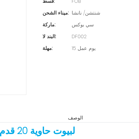
FOB
قسط:
شنتشن/ نانشا
ميناء الشحن:
سي بوكس
ماركة:
DF002
البند لا:
15 يوم عمل
مهلة:
الوصف
صناديق تجميع Cbox لبيوت حاوية 20 قدم