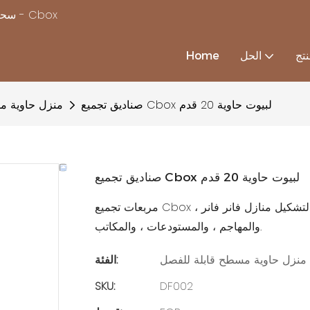
سحر بناء منزل بسرعة ، مع استكمال حلول منزل الحاويات المخصصة - Cbox
تج
الحل
Home
صناديق تجميع Cbox لبيوت حاوية 20 قدم
منزل حاوية م
صناديق تجميع Cbox لبيوت حاوية 20 قدم
مربعات تجميع Cbox عبارة عن وحدات مسبقة الصنع يمكن توصيلها وتكديسها لتشكيل منازل فانر فانر ،
والمهاجم ، والمستودعات ، والمكاتب.
منزل حاوية مسطح قابلة للفصل
الفئة:
SKU:
DF002