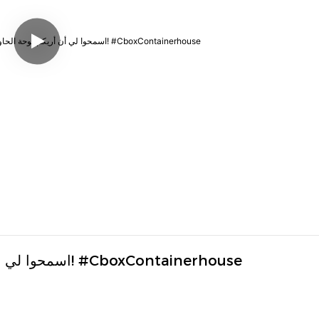
اسمحوا لي أن أريكم لوحة الحاوية الحجرية للحبوب الخشبية لدينا! #CboxContainerhouse