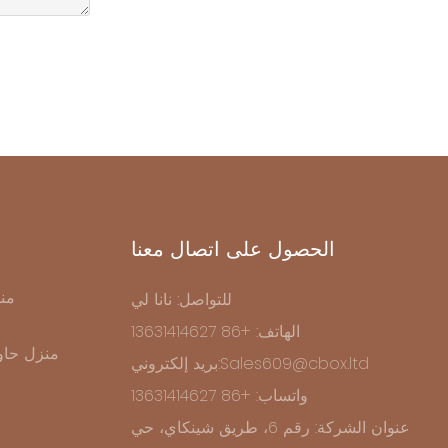
الحصول على اتصال معنا
من
للتواصل: نانا لي
الهاتف: +86 13631414627
منزل حاو
بريد إلكتروني:Sales609@cbox.ltd
واتساب: +86 13631414627
عنوان الشركة: رقم 6، طريق شينكاي، حي