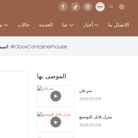
الاتصال بنا
أخبار
عنا
الخدمة
حالات
من
اسمحوا لي أن أريكم لوحة الحاوية الحجرية للحبوب الخشبية لدينا! #CboxContainerhouse
الموصى بها
سرعان
2025
01
09
منزل قابل للتوسيع
2025
01
09