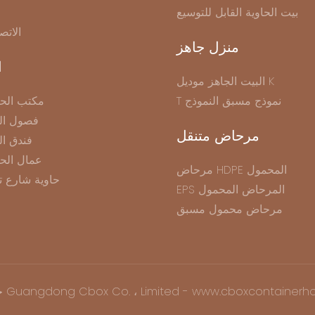
بيت الحاوية القابل للتوسيع
الاتص
منزل جاهز
ا
البيت الجاهز موديل K
T نموذج مسبق النموذج
مكتب الحا
فصول الح
مرحاض متنقل
فندق ال
عمال الح
مرحاض HDPE المحمول
حاوية شارع ت
EPS المرحاض المحمول
مرحاض محمول مسبق
نشر © 2025 Guangdong Cbox Co. ، Limited - www.cboxcontainerhouse.com |