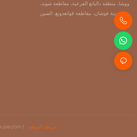
ووشا، منطقة داليانغ الفرعية، مقاطعة شوند،
مدينة فوشان، مقاطعة قوانغدونغ، الصين
+86 13631414627
خريطة الموقع
حقوق الطبع وال