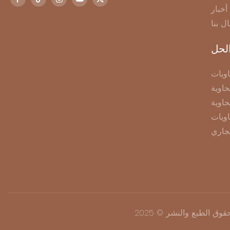
أخبار
ال بنا
لحل
ويات
اوية
حاوية
اويات
جاري