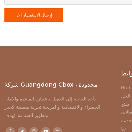
إرسال الاستفسار الآن
ابط
شركة Guangdong Cbox ، محدودة
Hom
الحل
نأخذ الحاجة إلى العميل باعتباره القاعدة والأمان
منتج
الخضراء والاقتصادية والمريحة تجربة معيشة كجذر
الات
وتطوير الصناعة كهدف.
خدمة
عنا