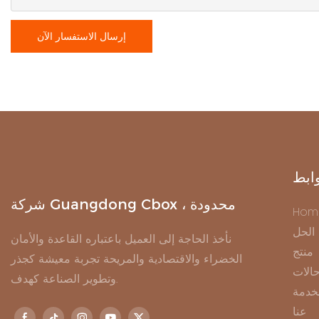
إرسال الاستفسار الآن
ابط
شركة Guangdong Cbox ، محدودة
Hom
الحل
نأخذ الحاجة إلى العميل باعتباره القاعدة والأمان
منتج
الخضراء والاقتصادية والمريحة تجربة معيشة كجذر
الات
وتطوير الصناعة كهدف.
خدمة
عنا