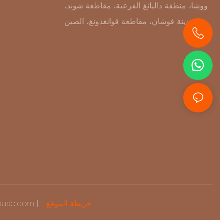
ووشا، منطقة داليانغ الفرعية، مقاطعة شوند،
مدينة فوشان، مقاطعة قوانغدونغ، الصين
+86 13631414627
خريطة الموقع
حقوق الطبع وال