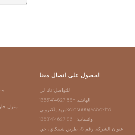
الحصول على اتصال معنا
من
للتواصل: نانا لي
الهاتف: +86 13631414627
منزل حاو
بريد إلكتروني:Sales609@cbox.ltd
واتساب: +86 13631414627
عنوان الشركة: رقم 6، طريق شينكاي، حي