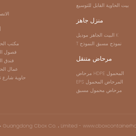
بيت الحاوية القابل للتوسيع
الاتص
منزل جاهز
ا
البيت الجاهز موديل K
T نموذج مسبق النموذج
مكتب الحا
فصول الح
مرحاض متنقل
فندق ال
عمال الح
مرحاض HDPE المحمول
حاوية شارع ت
EPS المرحاض المحمول
مرحاض محمول مسبق
نشر © 2025 Guangdong Cbox Co. ، Limited - www.cboxcontainerhouse.com |