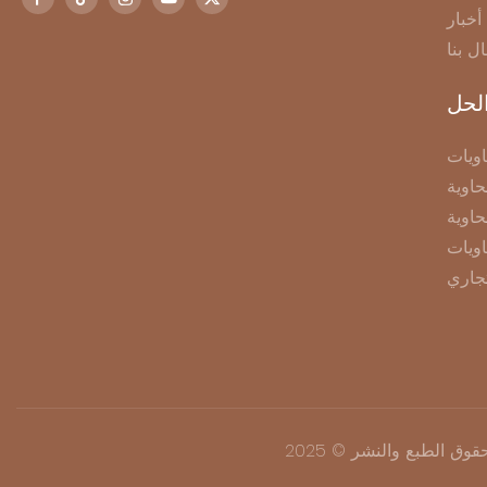
أخبار
ال بنا
لحل
ويات
اوية
حاوية
اويات
جاري