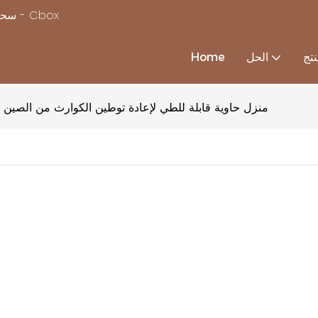
سحر بناء منزل بسرعة ، مع استكمال حلول منزل الحاويات المخصصة - Cbox
تج
الحل
Home
منزل حاوية قابلة للطي لإعادة توطين الكوارث من الصين