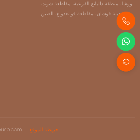
ووشا، منطقة داليانغ الفرعية، مقاطعة شوند،
مدينة فوشان، مقاطعة قوانغدونغ، الصين
+86 13631414627
خريطة الموقع
حقوق الطبع وال