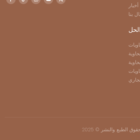
أخبار
ال بنا
لحل
ويات
اوية
حاوية
اويات
جاري