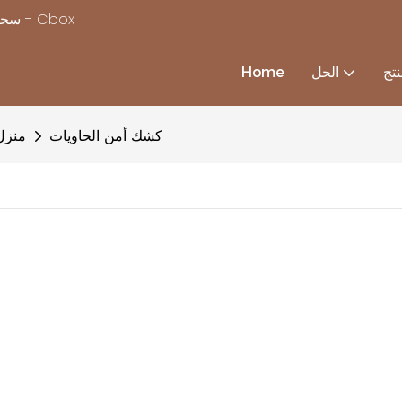
سحر بناء منزل بسرعة ، مع استكمال حلول منزل الحاويات المخصصة - Cbox
تج
الحل
Home
كشك أمن الحاويات
منزل