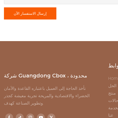
إرسال الاستفسار الآن
ابط
شركة Guangdong Cbox ، محدودة
Hom
الحل
نأخذ الحاجة إلى العميل باعتباره القاعدة والأمان
منتج
الخضراء والاقتصادية والمريحة تجربة معيشة كجذر
الات
وتطوير الصناعة كهدف.
خدمة
عنا