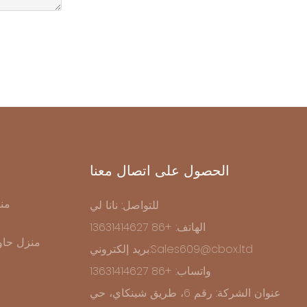
الحصول على اتصال معنا
من
للتواصل: نانا لي
الهاتف: +86 13631414627
منزل حاو
بريد إلكتروني:Sales609@cbox.ltd
واتساب: +86 13631414627
عنوان الشركة: رقم 6، طريق شينكاي، حي