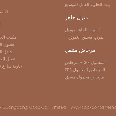
بيت الحاوية القابل للتوسيع
الاتص
منزل جاهز
ا
البيت الجاهز موديل K
T نموذج مسبق النموذج
مكتب الحا
فصول الح
مرحاض متنقل
فندق ال
عمال الح
مرحاض HDPE المحمول
حاوية شارع ت
EPS المرحاض المحمول
مرحاض محمول مسبق
نشر © 2025 Guangdong Cbox Co. ، Limited - www.cboxcontainerhouse.com |