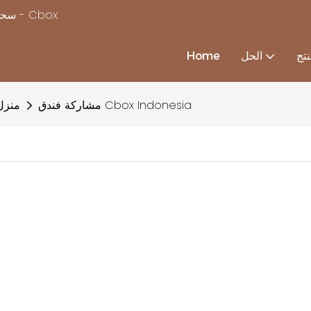
سحر بناء منزل بسرعة ، مع استكمال حلول منزل الحاويات المخصصة - Cbox
تج
الحل
Home
مشاركة فندق Cbox Indonesia
منزل