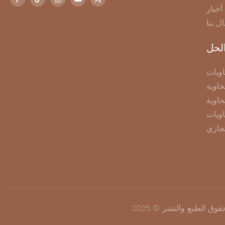
أخبار
ال بنا
لحل
ويات
اوية
حاوية
اويات
جاري