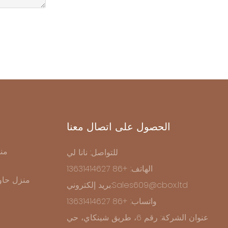
الحصول على اتصال معنا
من
للتواصل: نانا لي
الهاتف: +86 13631414627
منزل حاو
بريد إلكتروني:Sales609@cbox.ltd
واتساب: +86 13631414627
عنوان الشركة: رقم 6، طريق شينكاي، حي