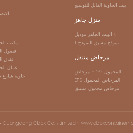
بيت الحاوية القابل للتوسيع
الاتص
منزل جاهز
ا
البيت الجاهز موديل K
T نموذج مسبق النموذج
مكتب الحا
فصول الح
مرحاض متنقل
فندق ال
عمال الح
مرحاض HDPE المحمول
حاوية شارع ت
EPS المرحاض المحمول
مرحاض محمول مسبق
نشر © 2025 Guangdong Cbox Co. ، Limited - www.cboxcontainerhouse.com |