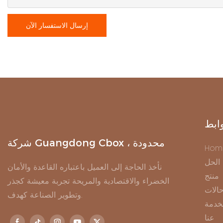
إرسال الاستفسار الآن
ابط
شركة Guangdong Cbox ، محدودة
Hom
الحل
نأخذ الحاجة إلى العميل باعتباره القاعدة والأمان
منتج
الخضراء والاقتصادية والمريحة تجربة معيشة كجذر
الات
وتطوير الصناعة كهدف.
خدمة
عنا