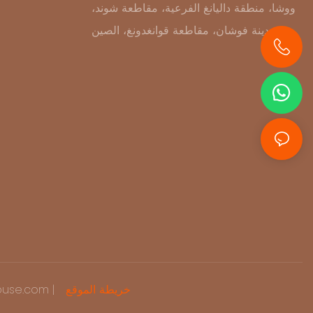
ووشا، منطقة داليانغ الفرعية، مقاطعة شوند،
مدينة فوشان، مقاطعة قوانغدونغ، الصين
+86 13631414627
خريطة الموقع
حقوق الطبع وال