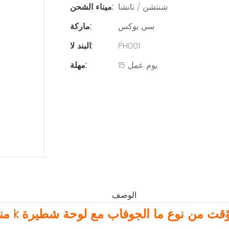
شنتشن / نانشا
ميناء الشحن:
سي بوكس
ماركة:
PH001
البند لا:
15 يوم عمل
مهلة:
الوصف
 k المؤقت من نوع ما الجوفاب مع لوحة شطيرة