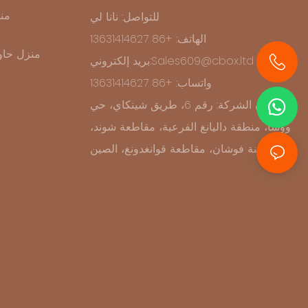
من
للتواصل: نانا لي
الهاتف: +86 13631414627
منزل حاو
بريد إلكتروني:Sales609@cbox.ltd
+86 13631414627
واتساب: +86 13631414627
عنوان الشركة: رقم 6، طريق شينكاي، حي
ووشا، منطقة داليانغ الفرعية، مقاطعة شوند،
مدينة فوشان، مقاطعة قوانغدونغ، الصين