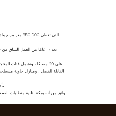
Guangdong Cbox Co. ، Ltd ، التي تغطي 350،000 متر مربع ولديها ناتج سنوي قدره 200000 حاوية
القابلة للفصل ، ومنازل حاوية مسطحة 
نأخذ الحاجة إلى العميل باعتباره القاعدة والأجهزة الخضراء آمنة واقتصادية ومريحة كجذر وتطوير الصناعة كهدف.