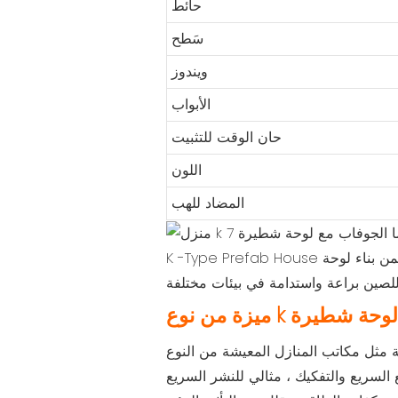
حائط
سَطح
ويندوز
الأبواب
حان الوقت للتثبيت
اللون
المضاد للهب
K -Type Prefab House مع لوحة شطيرة يجمع بين الراحة والاستدامة. يضمن بناء لوحة Sandwich عزل فعال ، مما يجعله خيارًا مثاليًا لمكتب
بق مع لوحة شطيرة