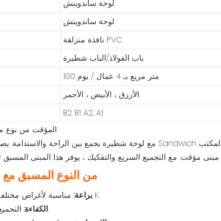
لوحة ساندويتش
لوحة ساندويتش
نافذة منزلقة PVC
باب الفولاذ/الباب شطيرة
100 متر مربع بـ 4 عمال / يوم
الأزرق ، الأبيض ، الأحمر
B2 B1 A2, A1
ميزة من نوع k من النوع المس
مناسبة لأغراض مختلفة مثل مكاتب المنازل المعيشة من النوع K.
براعة:
التجميع السريع والتفكيك ، مثالي للنشر السريع.
الكفاءة: