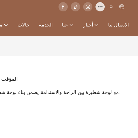
الاتصال بنا
أخبار
عنا
الخدمة
حالات
من
منزل K ال
يجمع منزل k-type prefab مع لوحة شطيرة بين الراحة والاستدامة. يضمن بناء لوحة شطيرةها عزل فعال.