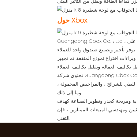
حول Xbox
 على
سي للشركة ، حصلت على 46 براءة اختراع للاختراع وبراءات اختراع نموذج المنفعة. تم تجهيز
تحتوي شركة Guangdong Cbox Co. ، Limited على 29 مصنعًا ، وتشمل فئات المنتجات المنتجة منازل الحاويات المسطحة ، ومنازل الحاويات
 للطي للشرائح ، والمراحيض المحمولة ،
وما إلى ذلك.
ين ، فإن Cbox واثق من أنه يمكننا تلبية متطلبات العملاء على الجودة والكمية وحتى التوجيه
التقني.