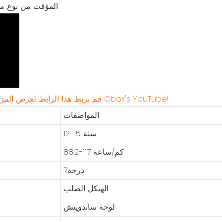
☞☞☞ قم بربط هذا الرابط لعرض المزيد من مقاطع الفيديو المقيمة من Cbox's YouTube!
المواصفات
12-15 سنة
88.2-117 كم/ساعة
درجة7
الهيكل الصلب
لوحة ساندويتش