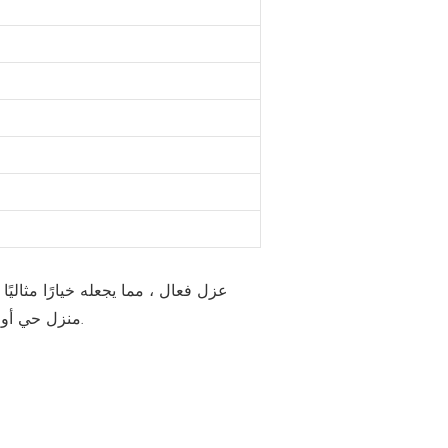
منزل حي أو مبنى مؤقت. مع التجميع السريع والتفكيك ، يوفر هذا المبنى المسبق للصين براعة واستدامة في بيئات مختلفة.