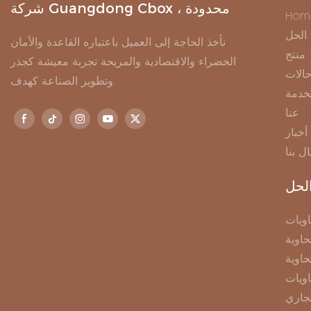
شركة Guangdong Cbox ، محدودة
Hom
الحل
نأخذ الحاجة إلى العميل باعتباره القاعدة والأمان
منتج
الخضراء والاقتصادية والمريحة تجربة معيشة كجذر
الات
وتطوير الصناعة كهدف.
خدمة
عنا
أخبار
ال بنا
لحل
ويات
اوية
حاوية
اويات
جاري