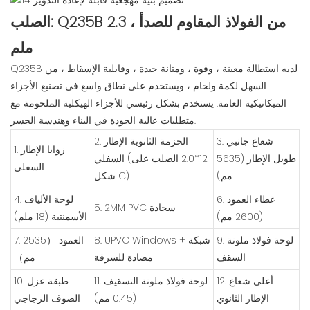
الصلب: Q235B من الفولاذ المقاوم للصدأ ، 2.3
ملم
Q235B لديه استطالة معينة ، وقوة ، ومتانة جيدة ، وقابلية الإسقاط ، من
السهل لكمة ولحام ، ويستخدم على نطاق واسع في تصنيع الأجزاء
الميكانيكية العامة. يستخدم بشكل رئيسي للأجزاء الهيكلية الملحومة مع
متطلبات عالية الجودة في البناء وهندسة الجسر.
3. شعاع جانبي
2. الحزمة الثانوية الإطار
1. زوايا الإطار
طويل الإطار (5635
السفلي (12*2.0 الصلب على
السفلي
مم)
شكل C)
6. غطاء العمود
4. لوحة الألياف
5. 2MM PVC سجادة
(2600 مم)
الأسمنتية (18 ملم)
9. لوحة فولاذ ملونة
8. UPVC Windows + شبكة
7. العمود （2535
السقف
مضادة للسرقة
مم）
12. أعلى شعاع
11. لوحة فولاذ ملونة التسقيف
10. طبقة عزل
الإطار الثانوي
(0.45 مم)
الصوف الزجاجي