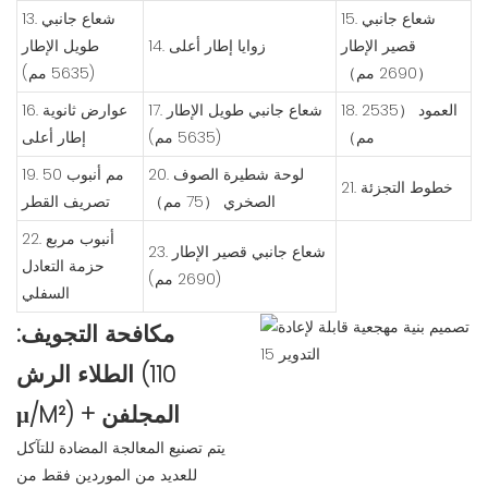
15. شعاع جانبي
13. شعاع جانبي
قصير الإطار
14. زوايا إطار أعلى
طويل الإطار
（2690 مم）
(5635 مم)
18. العمود （2535
17. شعاع جانبي طويل الإطار
16. عوارض ثانوية
مم）
(5635 مم)
إطار أعلى
20. لوحة شطيرة الصوف
19. 50 مم أنبوب
21. خطوط التجزئة
الصخري （75 مم）
تصريف القطر
22. أنبوب مربع
23. شعاع جانبي قصير الإطار
حزمة التعادل
(2690 مم)
السفلي
مكافحة التجويف:
الطلاء الرش (110
μ/M²) + المجلفن
يتم تصنيع المعالجة المضادة للتآكل
للعديد من الموردين فقط من