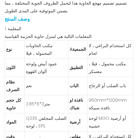
تصميم تصميم مهجع الحاوية هذا لتحمل الظروف الجوية المختلفة ، مما
يضمن الموثوقية على المدى الطويل.
وصف المنتج
1. المعلمة
المعلمات التالية هي لمنزل حاوية الحزمة القياسية.
كل استخدام البراغي ، لا
مكتب الحاويات
Aالجمعية
نوع
لحام
المحمولة ، فيلا
مكتب محمول ، فيلا ،
عمود أبيض ولوحة
التطبيق
اللون
معسكر
ألوان القهوة
نظام
باب الصلب أو الزجاج
الباب
نعم
الصرف
950mm*1200mm
نافذة او
كل حجم
متر3*6*2.85
نافذة سبيكة
شباك
حاوية
لوحة MGO أو أرضية
Q235 الصلب المجلفن
أرضية
المواد
خشبية
، لوحة EPS
كل استخدام البراغي ، لا
مقاس
وقت