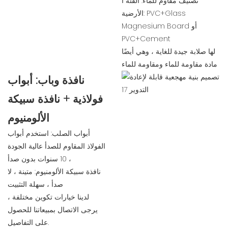
تصنيف مقاوم للماء: الفئة أ
الأرضية: PVC+Glass
Magnesium Board أو
PVC+Cement
لها صلابة جيدة للغاية ، وهي أيضًا
مادة مقاومة للماء ومقاومة للماء
نافذة وباب: أبواب
فولاذية + نافذة سبيكة
الألومنيوم
أبواب الصلب: استخدم أبواب
الفولاذ المقاوم للصدأ عالية الجودة
، 10 سنوات بدون صدأ
نافذة سبيكة الألومنيوم: متينة ، لا
صدأ ، سهلة التثبيت
لدينا خيارات تكوين مختلفة ،
يرجى الاتصال بمبيعاتنا للحصول
على التفاصيل.