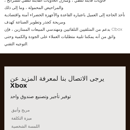
حاويات قابلة للطي ، ومنازل الحاويات القابلة للطي للشرائح ،
والمراحيض المحمولة ، وما إلى ذلك.
نأخذ الحاجة إلى العميل باعتباره القاعدة والأجهزة الخضراء آمنة واقتصادية
ومريحة كجذر وتطوير الصناعة كهدف.
بدعم من المتلقيين التلقائيين ومهندسي المبيعات الممتازين ، فإن Cbox
واثق من أنه يمكننا تلبية متطلبات العملاء على الجودة والكمية وحتى
التوجيه التقني.
يرجى الاتصال بنا لمعرفة المزيد عن
Xbox
توفير تأجير وتصنيع صندوق واحد
مريح وأنيق
ميزة التكلفة
اللمسة الشخصية