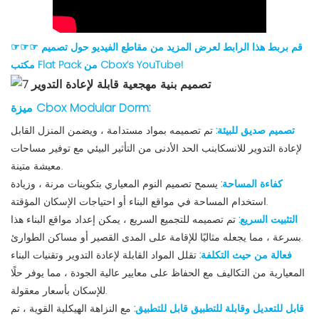
☞☞☞ قم بربط هذا الرابط لعرض المزيد من مقاطع الفيديو حول تصميم
مكتب Flat Pack من Cbox’s YouTube!
ميزة Cbox Modular Dorm:
تصميم صديق للبيئة:
تم تصميمه بمواد مستدامة ، ويضمن المنزل القابل
لإعادة التدوير للانسكابنب الحد الأدنى من التأثير البيئي مع توفير مساحات
معيشة متينة.
كفاءة المساحة:
يسمح تصميم النوم المعياري بتكوينات مرنة ، وزيادة
استخدام المساحة في مواقع البناء أو احتياجات الإسكان المؤقتة.
التثبيت السريع:
تم تصميمه للتجميع السريع ، يمكن إعداد مواقع البناء هذا
بسرعة ، مما يجعله مثاليًا للإقامة على المدى القصير أو مساكن الطوارئ.
فعالة من حيث التكلفة:
تقلل المواد القابلة لإعادة التدوير وتقنيات البناء
المعيارية من التكاليف مع الحفاظ على معايير عالية الجودة ، مما يوفر حلًا
للإسكان بأسعار معقولة.
قابل للتعديل وقابلة للتطبيق قابل للتطبيق:
مع النزاهة الهيكلية القوية ، تم