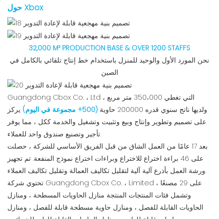
حول Xbox
32,000 M² PRODUCTION BASE & OVER 1200 STAFFS
نحن المورد الأول والوحيد للمنزل باستخدام خط إنتاج تلقائي بالكامل في
الصين
Guangdong Cbox Co. ، Ltd ، التي تغطي 350،000 متر مربع
ولديها ناتج سنوي قدره 200000 حاوية
(500+ مجموعة في اليوم)
يركز
على تصميم وتطوير وإنتاج وبيع وتثبيت وتشغيل والخدمة ككل ، مما يوفر
تأجير وتصنيع صندوق واحد للعملاء.
بعد 17 عامًا من العمل الشاق من قبل الفريق الأساسي للشركة ، حصلت
على 46 براءة اختراع للاختراع وبراءات اختراع نموذج المنفعة. تم تجهيز
ورشة العمل بأذرع آلية آلية لتقليل تكاليف العمالة وتقليل تكاليف العملاء.
تحتوي شركة Guangdong Cbox Co. ، Limited على 29 مصنعًا ،
وتشمل فئات المنتجات المنتجة منازل الحاويات المسطحة ، ومنازل
الحاويات القابلة للفصل ، ومنازل حاوية مسطحة قابلة للفصل ، ومنازل