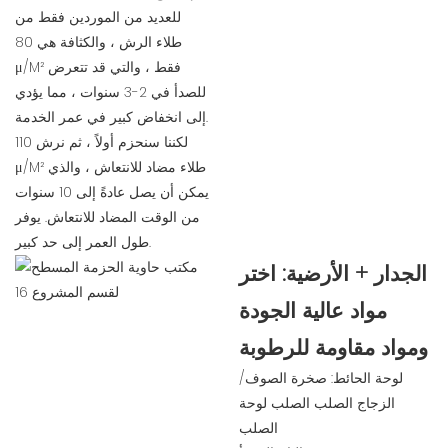
للعديد من الموردين فقط من
طلاء الرش ، والكثافة هي 80
μ/M² فقط ، والتي قد تتعرض
للصدأ في 2-3 سنوات ، مما يؤدي
إلى انخفاض كبير في عمر الخدمة.
لكننا سنحزم أولاً ، ثم نرش 110
μ/M² طلاء مضاد للانتعاش ، والذي
يمكن أن يصل عادةً إلى 10 سنوات
من الوقت المضاد للانتعاش. يوفر
طول العمر إلى حد كبير.
الجدار + الأرضية: اختر
مواد عالية الجودة
ومواد مقاومة للرطوبة
لوحة الحائط: صخرة الصوف/
الزجاج الصلب الصلب لوحة
الصلب