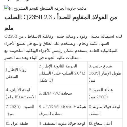
الصلب: Q235B من الفولاذ المقاوم للصدأ ، 2.3
ملم
Q235B لديه استطالة معينة ، وقوة ، ومتانة جيدة ، وقابلية الإسقاط ، من
السهل لكمة ولحام ، ويستخدم على نطاق واسع في تصنيع الأجزاء
الميكانيكية العامة. يستخدم بشكل رئيسي للأجزاء الهيكلية الملحومة مع
متطلبات عالية الجودة في البناء وهندسة الجسر.
3. شعاع جانبي
2. الحزمة الثانوية الإطار
1. زوايا الإطار
طويل الإطار (5635
السفلي (12*2.0 الصلب على
السفلي
مم)
شكل C)
6. غطاء العمود
4. لوحة الألياف
5. 2MM PVC سجادة
(2600 مم)
الأسمنتية (18 ملم)
9. لوحة فولاذ ملونة
8. UPVC Windows + شبكة
7. العمود （2535
السقف
مضادة للسرقة
مم）
12. أعلى شعاع
11. لوحة فولاذ ملونة التسقيف
10. طبقة عزل