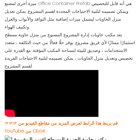
ميزة أخرى لمصنع Office Container Prefab هي أنه قابل للتخصيص
ويمكن تصميمه لتلبية الاحتياجات المحددة لقسم المشروع. يمكن تعديل
منزل الحاويات ليشمل ميزات إضافية مثل النوافذ والأبواب والعزل
وتكييف الهواء.
يعد مكتب حاويات إدارة المشروع المصنوع من منزل حاوية مسطح
استثمارًا ممتازًا لأي فريق مشروع. يوفر حلًا فعالًا من حيث التكلفة ، متعدد
الاستخدامات ، وصديق للبيئة لمساحة المكتب المؤقتة. مع القدرة على
تخصيص وتعديل منزل الحاويات ، يمكن تصميمه لتلبية الاحتياجات الفريدة
لقسم المشروع.
☞☞☞ قم بربط هذا الرابط لعرض المزيد من مقاطع الفيديو من
YouTube من Cbox!