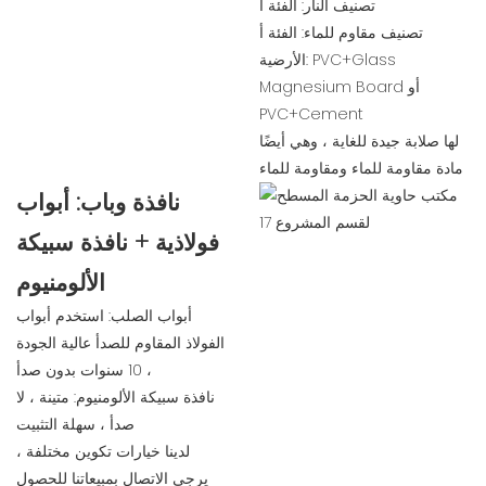
تصنيف النار: الفئة أ
تصنيف مقاوم للماء: الفئة أ
الأرضية: PVC+Glass
Magnesium Board أو
PVC+Cement
لها صلابة جيدة للغاية ، وهي أيضًا
مادة مقاومة للماء ومقاومة للماء
نافذة وباب: أبواب
فولاذية + نافذة سبيكة
الألومنيوم
أبواب الصلب: استخدم أبواب
الفولاذ المقاوم للصدأ عالية الجودة
، 10 سنوات بدون صدأ
نافذة سبيكة الألومنيوم: متينة ، لا
صدأ ، سهلة التثبيت
لدينا خيارات تكوين مختلفة ،
يرجى الاتصال بمبيعاتنا للحصول