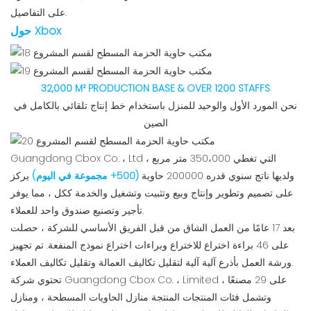
على التفاصيل.
حول Xbox
32,000 M² PRODUCTION BASE & OVER 1200 STAFFS
نحن المورد الأول والوحيد للمنزل باستخدام خط إنتاج تلقائي بالكامل في
الصين
Guangdong Cbox Co. ، Ltd ، التي تغطي 350،000 متر مربع
ولديها ناتج سنوي قدره 200000 حاوية
(500+ مجموعة في اليوم)
يركز
على تصميم وتطوير وإنتاج وبيع وتثبيت وتشغيل والخدمة ككل ، مما يوفر
تأجير وتصنيع صندوق واحد للعملاء.
بعد 17 عامًا من العمل الشاق من قبل الفريق الأساسي للشركة ، حصلت
على 46 براءة اختراع للاختراع وبراءات اختراع نموذج المنفعة. تم تجهيز
ورشة العمل بأذرع آلية آلية لتقليل تكاليف العمالة وتقليل تكاليف العملاء.
تحتوي شركة Guangdong Cbox Co. ، Limited على 29 مصنعًا ،
وتشمل فئات المنتجات المنتجة منازل الحاويات المسطحة ، ومنازل