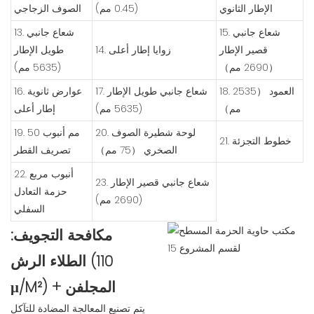
الإطار الثانوي
(0.45 مم)
الصوف الزجاجي
15. شعاع جانبي
13. شعاع جانبي
قصير الإطار
14. زوايا إطار أعلى
طويل الإطار
（2690 مم）
(5635 مم)
18. العمود （2535
17. شعاع جانبي طويل الإطار
16. عوارض ثانوية
مم）
(5635 مم)
إطار أعلى
20. لوحة شطيرة الصوف
19. 50 مم أنبوب
21. خطوط التجزئة
الصخري （75 مم）
تصريف القطر
22. أنبوب مربع
23. شعاع جانبي قصير الإطار
حزمة التعادل
(2690 مم)
السفلي
مكافحة التجويف:
الطلاء الرش (110
μ/M²) + المجلفن
يتم تصنيع المعالجة المضادة للتآكل