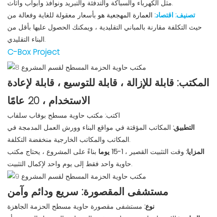
مثل الكهرباء والسباكة والتدفئة والتبريد ونوافذ وأبواب وأثاث.
تصنيف: اقتصاد:
العمارة المهجعية
هو
بأسعار معقولة للغاية وفعالة من
حيث التكلفة مقارنة بالمباني التقليدية ، ويمكنك الحصول عليها بأقل من
البناء التقليدي.
C-Box Project
المكتب: قابلة للإزالة ، قابلة للتوسيع ، قابلة لإعادة
الاستخدام ، 20 عامًا
اكتب: مكتب حاوية مسطح بوفاب سلفاب
التطبيق:
المكاتب المؤقتة في مواقع البناء وورش العمل المدمجة في
المكاتب والمكاتب الخارجية منخفضة التكلفة.
المزايا:
وقت التثبيت القصير ،
1-15 يوما
بناءً على المشروع ، يحتاج مكتب
حاوية واحد فقط إلى يوم واحد لإكمال التثبيت.
مستشفى المقصورة: سريع ودائم وآمن
نوع:
مستشفى مقصورة حاوية مسطح الحزمة الجاهزة