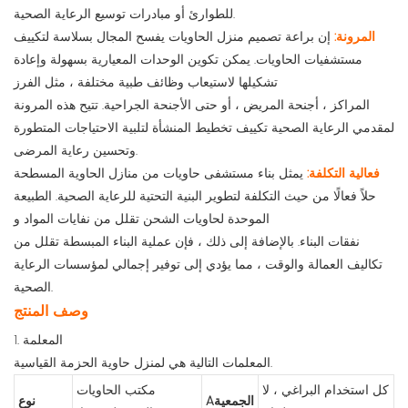
للطوارئ أو مبادرات توسيع الرعاية الصحية.
المرونة:
إن براعة تصميم منزل الحاويات يفسح المجال بسلاسة لتكييف
مستشفيات الحاويات. يمكن تكوين الوحدات المعيارية بسهولة وإعادة
تشكيلها لاستيعاب وظائف طبية مختلفة ، مثل الفرز
المراكز ، أجنحة المريض ، أو حتى الأجنحة الجراحية. تتيح هذه المرونة
لمقدمي الرعاية الصحية تكييف تخطيط المنشأة لتلبية الاحتياجات المتطورة
وتحسين رعاية المرضى.
فعالية التكلفة:
يمثل بناء مستشفى حاويات من منازل الحاوية المسطحة
حلاً فعالًا من حيث التكلفة لتطوير البنية التحتية للرعاية الصحية. الطبيعة
الموحدة لحاويات الشحن تقلل من نفايات المواد و
نفقات البناء. بالإضافة إلى ذلك ، فإن عملية البناء المبسطة تقلل من
تكاليف العمالة والوقت ، مما يؤدي إلى توفير إجمالي لمؤسسات الرعاية
الصحية.
وصف المنتج
1. المعلمة
المعلمات التالية هي لمنزل حاوية الحزمة القياسية.
كل استخدام البراغي ، لا
مكتب الحاويات
Aالجمعية
نوع