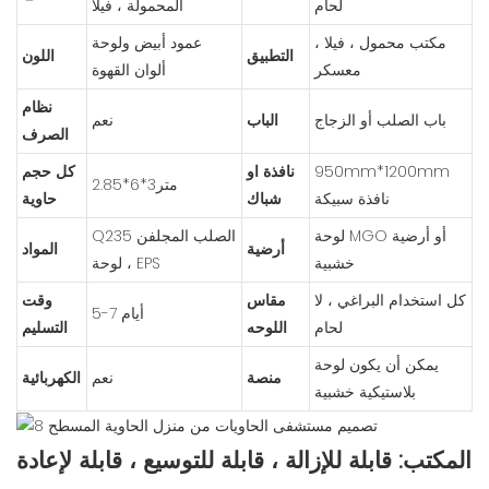
لحام
المحمولة ، فيلا
مكتب محمول ، فيلا ،
عمود أبيض ولوحة
التطبيق
اللون
معسكر
ألوان القهوة
نظام
باب الصلب أو الزجاج
الباب
نعم
الصرف
950mm*1200mm
نافذة او
كل حجم
متر3*6*2.85
نافذة سبيكة
شباك
حاوية
لوحة MGO أو أرضية
Q235 الصلب المجلفن
أرضية
المواد
خشبية
، لوحة EPS
كل استخدام البراغي ، لا
مقاس
وقت
5-7 أيام
لحام
اللوحه
التسليم
يمكن أن يكون لوحة
منصة
نعم
الكهربائية
بلاستيكية خشبية
المكتب: قابلة للإزالة ، قابلة للتوسيع ، قابلة لإعادة