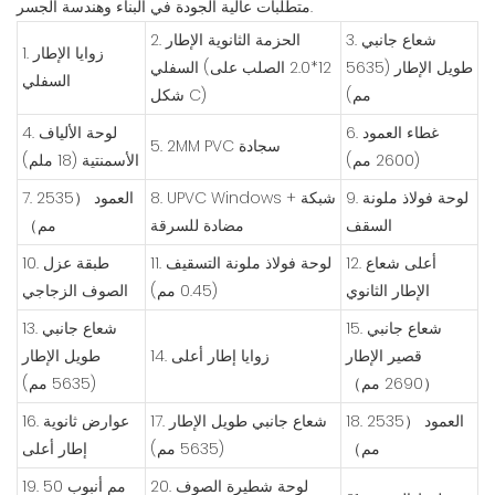
متطلبات عالية الجودة في البناء وهندسة الجسر.
3. شعاع جانبي
2. الحزمة الثانوية الإطار
1. زوايا الإطار
طويل الإطار (5635
السفلي (12*2.0 الصلب على
السفلي
مم)
شكل C)
6. غطاء العمود
4. لوحة الألياف
5. 2MM PVC سجادة
(2600 مم)
الأسمنتية (18 ملم)
9. لوحة فولاذ ملونة
8. UPVC Windows + شبكة
7. العمود （2535
السقف
مضادة للسرقة
مم）
12. أعلى شعاع
11. لوحة فولاذ ملونة التسقيف
10. طبقة عزل
الإطار الثانوي
(0.45 مم)
الصوف الزجاجي
15. شعاع جانبي
13. شعاع جانبي
قصير الإطار
14. زوايا إطار أعلى
طويل الإطار
（2690 مم）
(5635 مم)
18. العمود （2535
17. شعاع جانبي طويل الإطار
16. عوارض ثانوية
مم）
(5635 مم)
إطار أعلى
20. لوحة شطيرة الصوف
19. 50 مم أنبوب