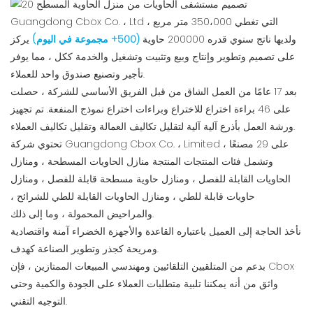
Guangdong Cbox Co. ، Ltd ، التي تغطي 350،000 متر مربع
ولديها ناتج سنوي قدره 200000 حاوية
(500+ مجموعة في اليوم)
يركز
على تصميم وتطوير وإنتاج وبيع وتثبيت وتشغيل والخدمة ككل ، مما يوفر
تأجير وتصنيع صندوق واحد للعملاء.
بعد 17 عامًا من العمل الشاق من قبل الفريق الأساسي للشركة ، حصلت
على 46 براءة اختراع للاختراع وبراءات اختراع نموذج المنفعة. تم تجهيز
ورشة العمل بأذرع آلية آلية لتقليل تكاليف العمالة وتقليل تكاليف العملاء.
تحتوي شركة Guangdong Cbox Co. ، Limited على 29 مصنعًا ،
وتشمل فئات المنتجات المنتجة منازل الحاويات المسطحة ، ومنازل
الحاويات القابلة للفصل ، ومنازل حاوية مسطحة قابلة للفصل ، ومنازل
حاويات قابلة للطي ، ومنازل الحاويات القابلة للطي للشرائح ،
والمراحيض المحمولة ، وما إلى ذلك.
نأخذ الحاجة إلى العميل باعتباره القاعدة والأجهزة الخضراء آمنة واقتصادية
ومريحة كجذر وتطوير الصناعة كهدف.
بدعم من المتلقيين التلقائيين ومهندسي المبيعات الممتازين ، فإن Cbox
واثق من أنه يمكننا تلبية متطلبات العملاء على الجودة والكمية وحتى
التوجيه التقني.