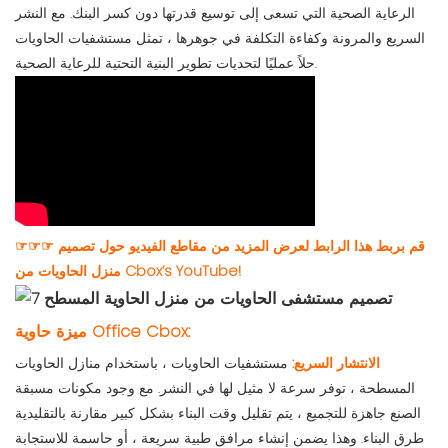
الرعاية الصحية التي تسعى إلى توسيع قدرتها دون كسر البنك. مع النشر
السريع والمرونة وكفاءة التكلفة في جوهرها ، تمثل مستشفيات الحاويات
حلاً عمليًا لتحديات تطوير البنية التحتية للرعاية الصحية.
☞☞☞ قم بربط هذا الرابط لعرض المزيد من مقاطع الفيديو حول تصميم
منزل الحاويات من Cbox’s YouTube!
ميزة حاوية Office Cbox:
الانتشار السريع:
مستشفيات الحاويات ، باستخدام منازل الحاويات
المسطحة ، توفر سرعة لا مثيل لها في النشر. مع وجود مكونات مسبقة
الصنع جاهزة للتجميع ، يتم تقليل وقت البناء بشكل كبير مقارنة بالتقليدية
طرق البناء. وهذا يضمن إنشاء مرافق طبية سريعة ، أو حاسمة للاستجابة