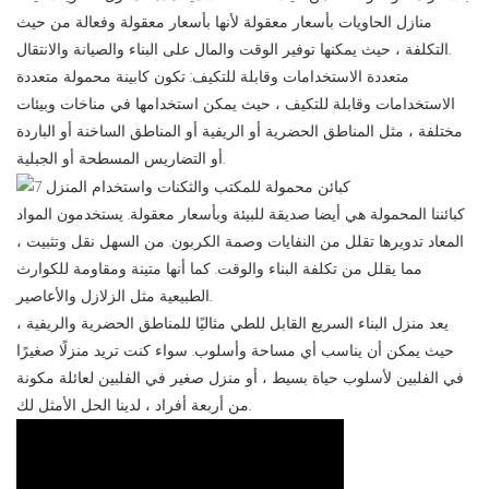
منازل الحاويات بأسعار معقولة لأنها بأسعار معقولة وفعالة من حيث
التكلفة ، حيث يمكنها توفير الوقت والمال على البناء والصيانة والانتقال.
متعددة الاستخدامات وقابلة للتكيف: تكون كابينة محمولة متعددة
الاستخدامات وقابلة للتكيف ، حيث يمكن استخدامها في مناخات وبيئات
مختلفة ، مثل المناطق الحضرية أو الريفية أو المناطق الساخنة أو الباردة
أو التضاريس المسطحة أو الجبلية.
كبائننا المحمولة هي أيضا صديقة للبيئة وبأسعار معقولة. يستخدمون المواد
المعاد تدويرها تقلل من النفايات وصمة الكربون. من السهل نقل وتثبيت ،
مما يقلل من تكلفة البناء والوقت. كما أنها متينة ومقاومة للكوارث
الطبيعية مثل الزلازل والأعاصير.
يعد منزل البناء السريع القابل للطي مثاليًا للمناطق الحضرية والريفية ،
حيث يمكن أن يناسب أي مساحة وأسلوب. سواء كنت تريد منزلًا صغيرًا
في الفلبين لأسلوب حياة بسيط ، أو منزل صغير في الفلبين لعائلة مكونة
من أربعة أفراد ، لدينا الحل الأمثل لك.