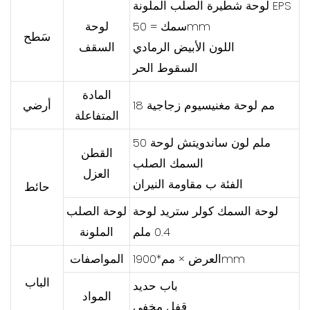
لوحة شطيرة الصلب الملونة EPS
سمك = 50mm
لوحة
سَطح
اللون الأبيض الرمادي
السقف
السقوط الحر
المادة
18 مم لوحة مغنيسيوم زجاجية
أرضي
المتفاعلة
50 ملم لون ساندويتش لوحة
القطن
السمك الصلب
العزل
الفئة ب مقاومة النيران
حائط
لوحة السمك كولر ستريد لوحة
لوحة الصلب
0.4 ملم
الملونة
العرض × مم*1900mm
المواصفات
الباب
باب حديد
المواد
قفل مخفي