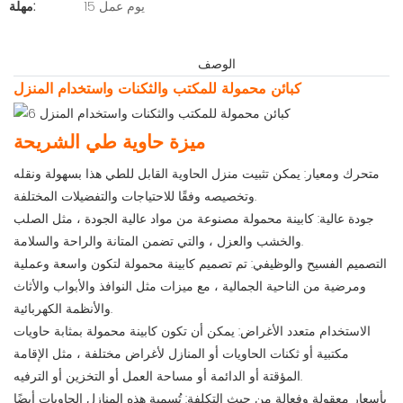
15 يوم عمل
مهلة:
الوصف
كبائن محمولة للمكتب والثكنات واستخدام المنزل
ميزة حاوية طي الشريحة
متحرك ومعيار: يمكن تثبيت منزل الحاوية القابل للطي هذا بسهولة ونقله
وتخصيصه وفقًا للاحتياجات والتفضيلات المختلفة.
جودة عالية: كابينة محمولة مصنوعة من مواد عالية الجودة ، مثل الصلب
والخشب والعزل ، والتي تضمن المتانة والراحة والسلامة.
التصميم الفسيح والوظيفي: تم تصميم كابينة محمولة لتكون واسعة وعملية
ومرضية من الناحية الجمالية ، مع ميزات مثل النوافذ والأبواب والأثاث
والأنظمة الكهربائية.
الاستخدام متعدد الأغراض: يمكن أن تكون كابينة محمولة بمثابة حاويات
مكتبية أو ثكنات الحاويات أو المنازل لأغراض مختلفة ، مثل الإقامة
المؤقتة أو الدائمة أو مساحة العمل أو التخزين أو الترفيه.
بأسعار معقولة وفعالة من حيث التكلفة: تُسمية هذه المنازل الحاويات أيضًا