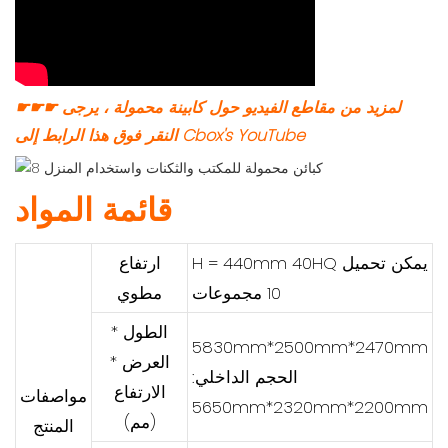
☛☛☛ لمزيد من مقاطع الفيديو حول كابينة محمولة ، يرجى
النقر فوق هذا الرابط إلى Cbox's YouTube
قائمة المواد
H = 440mm 40HQ يمكن تحميل
ارتفاع
10 مجموعات
مطوي
الطول *
5830mm*2500mm*2470mm
العرض *
الحجم الداخلي:
الارتفاع
مواصفات
5650mm*2320mm*2200mm
(مم)
المنتج