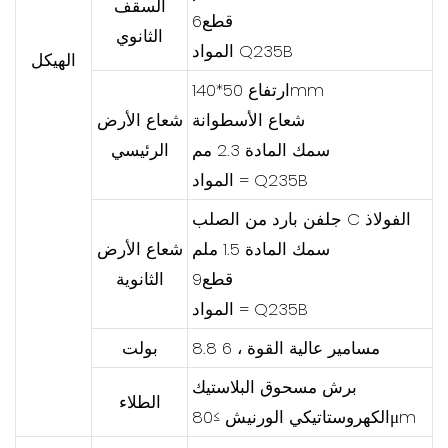
السقف
قطع6
الثانوي
المواد Q235B
الهيكل
ارتفاع 50*140mm
شعاع الأسطوانة
شعاع الأرض
سمك المادة 2.3 مم
الرئيسي
المواد = Q235B
جلفن بارد من الصلب C الفولاذ
سمك المادة 1.5 ملم
شعاع الأرض
قطع9
الثانوية
المواد = Q235B
8.8 مسامير عالية القوة ، 6
بولت
برش مسحوق البلاستيك
الطلاء
الكهروستاتيكي الورنيش ≥80μm