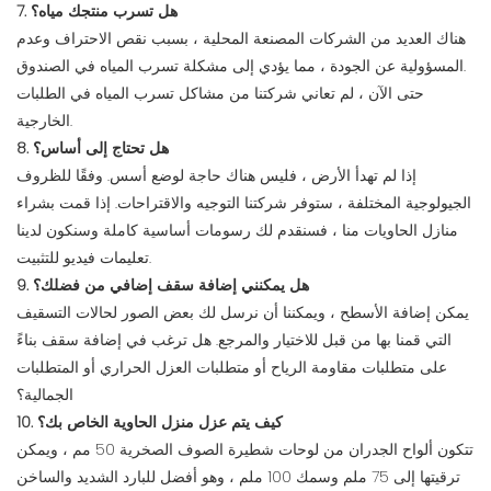
7. هل تسرب منتجك مياه؟
هناك العديد من الشركات المصنعة المحلية ، بسبب نقص الاحتراف وعدم
المسؤولية عن الجودة ، مما يؤدي إلى مشكلة تسرب المياه في الصندوق.
حتى الآن ، لم تعاني شركتنا من مشاكل تسرب المياه في الطلبات
الخارجية.
8. هل تحتاج إلى أساس؟
إذا لم تهدأ الأرض ، فليس هناك حاجة لوضع أسس. وفقًا للظروف
الجيولوجية المختلفة ، ستوفر شركتنا التوجيه والاقتراحات. إذا قمت بشراء
منازل الحاويات منا ، فسنقدم لك رسومات أساسية كاملة وسنكون لدينا
تعليمات فيديو للتثبيت.
9. هل يمكنني إضافة سقف إضافي من فضلك؟
يمكن إضافة الأسطح ، ويمكننا أن نرسل لك بعض الصور لحالات التسقيف
التي قمنا بها من قبل للاختيار والمرجع. هل ترغب في إضافة سقف بناءً
على متطلبات مقاومة الرياح أو متطلبات العزل الحراري أو المتطلبات
الجمالية؟
10. كيف يتم عزل منزل الحاوية الخاص بك؟
تتكون ألواح الجدران من لوحات شطيرة الصوف الصخرية 50 مم ، ويمكن
ترقيتها إلى 75 ملم وسمك 100 ملم ، وهو أفضل للبارد الشديد والساخن