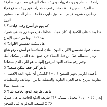
رافعة ، منشار يدوي ، تدريبات يدوية ، مفك البراغي سداسي ، مطرقة
مطاطية ، سكين فائدة ، منشار ثقب ، قفازات غير زلية ، مدفع غراء
زجاجي ، شريط قياس ، صندوق طبي ، علامة ، سلم القدم ، مستوى
الروح.
3. كم يوم هو أسرع وقت قيادتك؟
هذا يعتمد على الكمية. إذا كان حجمًا منتظمًا ، فإن مهلة زواجنا هي عمومًا
بعد 7-15 يومًا من تلقي الإيداع
4. هل يمكنك تخصيص الألوان؟
يسعدنا قبول تخصيص الألوان. اللون العادي لصناديقنا هو أبيض ، وهو شائع
ويتم استقباله جيدًا من قبل العملاء في جميع أنحاء العالم. يمكنك أيضًا
توفير رقم بطاقة اللون للرجوع إليها. ما هو اللون الذي يعجبك؟
5. ما هو أكبر حجم يمكن صنعه؟
يمكن أن يكون الحد الأقصى 4M*8M ، ويتم تجهيز السطح 8M بأعمدة
مقاومة للرياح لدعم الحزم العلوية والسفلية. ما نوع الوظائف والمتطلبات
التي تستند إليها؟
6. ما هي طريقة الدفع الخاصة بك ؟
طريقة الدفع الخاصة بنا هي عمومًا TT (التحويل السلكي) ، إيداع 30 ٪ ، و
70 ٪ المتبقية المدفوعة قبل الشحن.