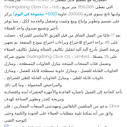
Guangdong Cbox Co. ، Ltd ، التي تغطي 350،000 متر مربع
ولديها ناتج سنوي قدره 200000 حاوية
(500+ مجموعة في اليوم)
يركز
على تصميم وتطوير وإنتاج وبيع وتثبيت وتشغيل والخدمة ككل ، مما يوفر
تأجير وتصنيع صندوق واحد للعملاء.
بعد 17 عامًا من العمل الشاق من قبل الفريق الأساسي للشركة ، حصلت
على 46 براءة اختراع للاختراع وبراءات اختراع نموذج المنفعة. تم تجهيز
ورشة العمل بأذرع آلية آلية لتقليل تكاليف العمالة وتقليل تكاليف العملاء.
تحتوي شركة Guangdong Cbox Co. ، Limited على 29 مصنعًا ،
وتشمل فئات المنتجات المنتجة منازل الحاويات المسطحة ، ومنازل
الحاويات القابلة للفصل ، ومنازل حاوية مسطحة قابلة للفصل ، ومنازل
حاويات قابلة للطي ، ومنازل الحاويات القابلة للطي للشرائح ،
والمراحيض المحمولة ، وما إلى ذلك.
نأخذ الحاجة إلى العميل باعتباره القاعدة والأجهزة الخضراء آمنة واقتصادية
ومريحة كجذر وتطوير الصناعة كهدف.
بدعم من المتلقيين التلقائيين ومهندسي المبيعات الممتازين ، فإن Cbox
واثق من أنه يمكننا تلبية متطلبات العملاء على الجودة والكمية وحتى
التوجيه التقني.