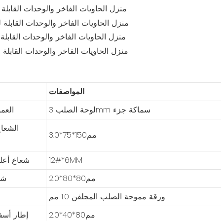
المواصفات
لوحة الصلب 3mm سماكة جزء
العم
الشعا
مم150*75*3.0
12#*6MM
شعاع أعل
مم80*80*2.0
شع
ورقة مموجة الصلب المجلفن 1.0 مم
مم80*40*2.0
إطار أسف