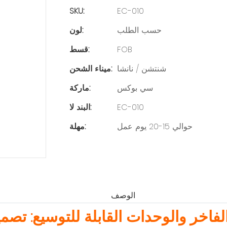
SKU:
EC-010
حسب الطلب
لون:
FOB
قسط:
شنتشن / نانشا
ميناء الشحن:
سي بوكس
ماركة:
EC-010
البند لا:
حوالي 15-20 يوم عمل
مهلة:
الوصف
فاخر والوحدات القابلة للتوسيع: تصميمات 