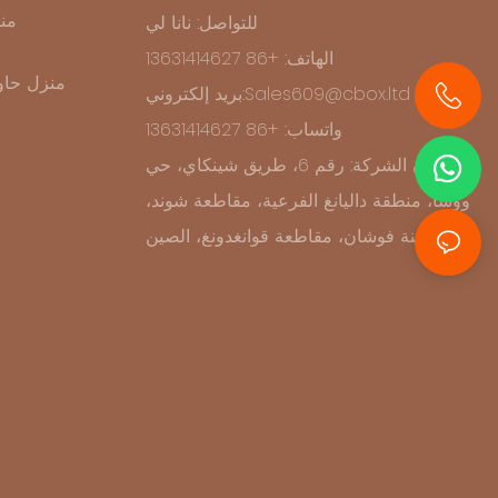
من
للتواصل: نانا لي
الهاتف: +86 13631414627
منزل حاو
بريد إلكتروني:Sales609@cbox.ltd
+86 13631414627
واتساب: +86 13631414627
عنوان الشركة: رقم 6، طريق شينكاي، حي
ووشا، منطقة داليانغ الفرعية، مقاطعة شوند،
مدينة فوشان، مقاطعة قوانغدونغ، الصين