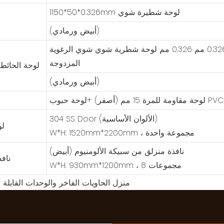
1150*50*0.326mm لوحة شطيرة شوي
(أبيض ورمادي)
أنابيب الانحناء 2.5 ملم+1150*50*0.326 مم 0.326 مم لوحة شطرية شوي شوي الرغوية
المزدوجة
لوحة الحائط 
(أبيض ورمادي)
لوحة مقاومة للمرة 15 مم (أصفر) +لوحة حبوب PVC
304 SS Door (الألوان الأساسية)
لو
W*H: 1520mm*2200mm ، مجموعة واحدة
نافذة منزلق من سبيكة الألومنيوم (أبيض)
نافذ
W*H: 930mm*1200mm ، 8 مجموعات