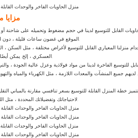
مزايا م
اويات القابل للتوسيع لدينا في حجم مضغوط وتحميله على شاحنة أو 
الموقع في غضون ساعات قليلة ، دون الحاجة إلى أي أساس أو معدات خاصة.
م منزلنا المعياري القابل للتوسيع لأغراض مختلفة ، مثل السكن ، الت
العسكري ، إلخ. يمكن أيضًا تكييفها مع مناخات وتضاريس مختلفة.
ابل للتوسيع الفاخرة لدينا من مواد فولاذية وعزل عالية الجودة ، وا
. لديهم جميع المنشآت والمعدات اللازمة ، مثل الكهرباء والمياه وال
ميز خطة المنزل القابلة للتوسيع بسعر تنافسي مقارنة بالمباني التقليد
لاحتياجاتك وتفضيلاتك المحددة ، مثل اللون والتصميم والتخطيط والحجم ، إلخ.