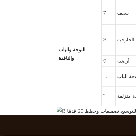
سقف
7
الخارجية
8
اللوحة والباب
والنافذة
أرضية
9
حة الباب
10
ة منزلقة
11