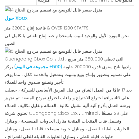
W*H: 930mm*1200mm ، 8 مجموعات
منزلقة
حول Xbox
قاعدة إنتاج 32000 متر & OVER 1200 STAFFS
نحن المورد الأول والوحيد للبيت باستخدام خط إنتاج تلقائي بالكامل في
الصين
Guangdong Cbox Co. ، Ltd ، التي تغطي 350،000 متر مربع
ولديها ناتج سنوي قدره 200000 حاوية
(500+ مجموعة في اليوم)
يركز
على تصميم وتطوير وإنتاج وبيع وتثبيت وتشغيل والخدمة ككل ، مما يوفر
تأجير وتصنيع صندوق واحد للعملاء.
بعد 17 عامًا من العمل الشاق من قبل الفريق الأساسي للشركة ، حصلت
على 46 براءة اختراع للاختراع وبراءات اختراع نموذج المنفعة. تم تجهيز
ورشة العمل بأذرع آلية آلية لتقليل تكاليف العمالة وتقليل تكاليف العملاء.
تحتوي شركة Guangdong Cbox Co. ، Limited على 29 مصنعًا ،
وتشمل فئات المنتجات المنتجة منازل الحاويات المسطحة ، ومنازل
الحاويات القابلة للفصل ، ومنازل حاوية مسطحة قابلة للفصل ، ومنازل
حاويات قابلة للطي ، ومنازل الحاويات القابلة للطي للشرائح ،