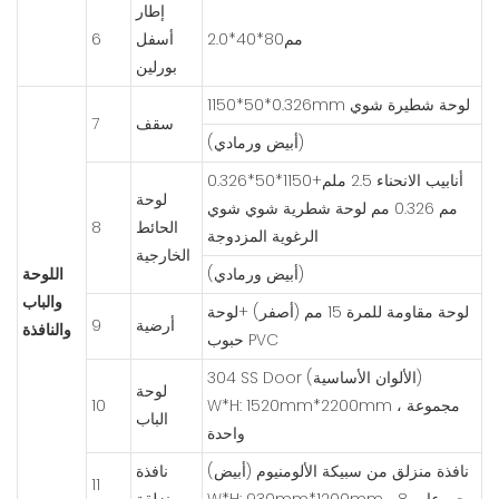
إطار
مم80*40*2.0
أسفل
6
بورلين
1150*50*0.326mm لوحة شطيرة شوي
سقف
7
(أبيض ورمادي)
أنابيب الانحناء 2.5 ملم+1150*50*0.326
لوحة
مم 0.326 مم لوحة شطرية شوي شوي
الحائط
8
الرغوية المزدوجة
الخارجية
(أبيض ورمادي)
اللوحة
والباب
لوحة مقاومة للمرة 15 مم (أصفر) +لوحة
أرضية
9
والنافذة
حبوب PVC
304 SS Door (الألوان الأساسية)
لوحة
W*H: 1520mm*2200mm ، مجموعة
10
الباب
واحدة
نافذة منزلق من سبيكة الألومنيوم (أبيض)
نافذة
11