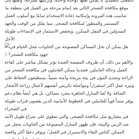
بالمعنى التقليدي. إذ يمكن نقلها كوحدة واحدة، وتركيبها بسرعة، ونقلها إلى
موقع مكافحة التصحر التالي بعد إتمام مرحلة من العمل في منطقة ما.
تتناسب هذه المرونة وإمكانية إعادة الاستخدام تمامًا مع أسلوب العمل
"المستمر والمتطور" لمكافحة التصحر، مما يقلل من الوقت والجهد
المبذولين في التنقل المتكرر، ويخفض الاستثمار في الإنشاءات طويلة
الأجل.
والأهم من ذلك، أن ظروف المعيشة الجيدة تؤثر بشكل مباشر على كفاءة
العمل وحالة العاملين. فعندما يتمكن العاملون في مكافحة التصحر من
الراحة وتجديد المؤن في بيئة مريحة وآمنة نسبياً، يستطيعون الحفاظ على
وتيرة عمل أكثر استقراراً ومواصلة تكريس أنفسهم لأعمال زراعة الأشجار
الشاقة. ولا تُعدّ المنازل الجاهزة مجرد مساكن، بل هي أيضاً نظام دعم
يوفر سنداً قوياً للعاملين في الخطوط الأمامية الذين يقضون فترات طويلة
في الصحراء.
في مشاريع مثل مكافحة التصحر، والتي تنطوي على صراع طويل الأمد
ضد الزمن والبيئة، فإن ظهور المنازل المصنوعة من الحاويات يجعل من
الممكن "للناس البقاء والاستمرار في العمل"، ويوفر دعمًا أكثر واقعية