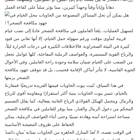
ذهاباً وإياباً وقتاً وجهداً كبيرين، مما يؤثر سلباً على كفاءة العمل.
لتسهيل العمليات، يلجأ العاملون في مكافحة التصحر عادةً إلى نصب خيام
قريبة كمأوى مؤقت. ورغم سهولة حمل الخيام، إلا أنها تعاني من قيود
كبيرة في البيئة الصحراوية. فالاختلافات الكبيرة في درجات الحرارة ليلاً،
والرياح القوية المستمرة، والعواصف الرملية المفاجئة، كلها عوامل تجعل
من الصعب على الخيام ضمان سلامة وجودة راحة العاملين. وفي الأحوال
الجوية القاسية، لا تتأثر أماكن الإقامة فحسب، بل قد تتوقف جهود مكافحة
التصحر برمتها.
في هذا السياق، تُثبت بيوت الحاويات قيمتها الفريدة تدريجيًا. فمقارنةً
بالخيام، تتميز بيوت الحاويات ببنية أكثر استقرارًا ومقاومة أقوى للرياح
والرمال. ويتحمل الهيكل الفولاذي الرياح العاتية بفعالية، كما يقلل التصميم
المحكم من دخول الرمال والغبار، مما يوفر للعاملين في مكافحة التصحر
مساحة استراحة آمنة وهادئة نسبيًا. وحتى أثناء العواصف الرملية، يمكن
الحفاظ على ظروف المعيشة الأساسية.
في الوقت نفسه، لا تُعدّ المنازل الجاهزة من الحاويات بمثابة "مبانٍ دائمة"