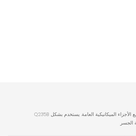
Q235B لديه بعض الاستطالة والقوة والصلابة الجيدة والقدرة على التقاط السهل لكمة ولحام ، ويستخدم على نطاق واسع في تصنيع الأجزاء الميكانيكية العامة. يستخدم بشكل