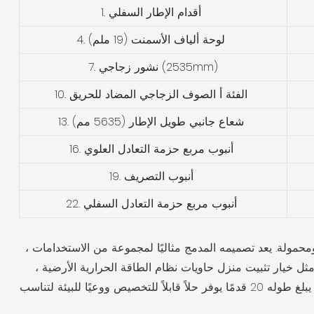
1. أقدام الإطار السفلي
4. لوحة ألياف الأسمنت (19 ملم)
7. نشور زجاجي (2535mm)
10. الفئة أ الصوف الزجاجي المضاد للحريق
13. شعاع جانبي طويل الإطار (5635 مم)
16. أنبوب مربع حزمة التعادل العلوي
19. أنبوب التصريف
22. أنبوب مربع حزمة التعادل السفلي
و مكتبية مستدامة ومحمولة. يعد تصميمه المدمج مثاليًا لمجموعة من الاستخدامات ،
ثل خيار تثبيت منزل حاويات نظام الطاقة الحرارية الأرضية ،
وضمان كفاءة الطاقة والراحة. سواء كنت تبحث عن بيع مكتب موثوق أو منزل صغير قابل للتكيف ، فإن منزل الحاويات المعياري الذي يبلغ طوله 20 قدمًا يوفر حلاً قابلاً للتخصيص ووعيًا للبيئة لتناسب