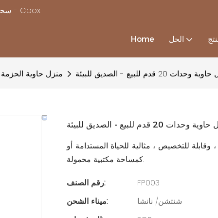
سحر بناء منزل بسرعة ، مع استكمال حلول منزل الحاويات المخصصة - Cbox
تج
الحل
Home
 وحدات 20 قدم للبيع - الصديق للبيئة
منزل حاوية الحزمة
ة وحدات 20 قدم للبيع - الصديق للبيئة
مدمجة ، متينة ، وقابلة للتخصيص ، مثالية للحياة المستدامة أو
كمساحة مكتبية محمولة.
FP003
رقم الصنف:
شنتشن/ نانشا
ميناء الشحن: