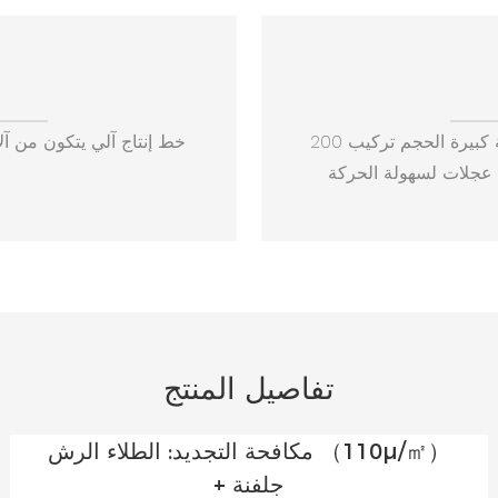
200 مم زاوية كبيرة الحجم تركيب. Cement Fiberboard + PVC Floor Covering
تفاصيل المنتج
مكافحة التجديد: الطلاء الرش （110μ/㎡）
+ جلفنة