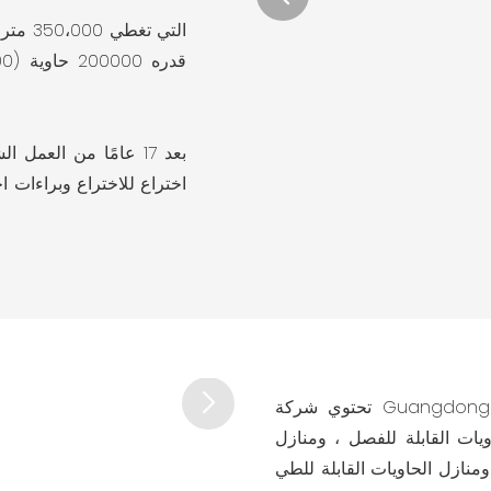
اختراع للاختراع وبراءات اخ
تحتوي شركة Guangdong Cbox Co. ، Limited على 29 مصنعًا ، وتشمل فئات
يات القابلة للفصل ، ومنازل
منازل الحاويات القابلة للطي