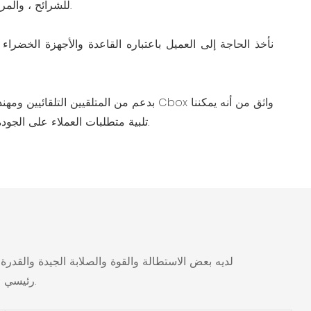
للشرائح ، والمراحيض المحمولة ، وما إلى ذلك.
نأخذ الحاجة إلى العميل باعتباره القاعدة والأجهزة الخضراء
بدعم من المتلقيين التلقائيين ومهندسي المبيعات 
تلبية متطلبات العملاء على الجودة والكمية وحتى التوجيه التقني.
رئيسي للأجزاء الهيكلية الملحومة مع متطلبات عالية الجودة في البناء وهندسة الجسر.