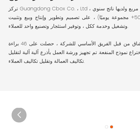
تركز Guangdong Cbox Co. ، Ltd ، التي تغطي 350،000 متر مربع ولديها ناتج سنوي
قدره 200000 حاوية (500+ مجموعة يوميًا) ، على تصميم وتطوير وإنتاج وبيع وتثبيت
وتشغيل وخدمة ككل ، وتوفير استئجار وتصنيع واحد للعملاء.
بعد 17 عامًا من العمل الشاق من قبل الفريق الأساسي للشركة ، حصلت على 46 براءة
تراع نموذج المنفعة. تم تجهيز ورشة العمل بأذرع آلية آلية لتقليل
تكاليف العمالة وتقليل تكاليف العملاء.