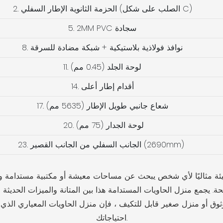
2. الحزمة الثانوية الإطار السفلي (الصلب على شكل C)
5. 2MM PVC سجادة
8. نوافذ فولاذية بلاستيكية + شبكة مضادة للسرقة
11. لوحة الجلد (0.45 مم)
14. أقدام إطار أعلى
17. شعاع جانبي طويل الإطار (5635 مم)
20. لوحة الجدار (75 مم)
23. الجانب السفلي من الجانب القصير (2690mm)
معياري الذي يبلغ طوله 20 قدمًا ملائمة للبيئة مثاليًا لأي شخص يبحث عن مساحات معيشة أ
جمع منزل الحاويات المستدامة هذا بين المتانة والميزات الحديثة م
احتياجاتك.